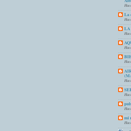
Alb
Hace
La 
Hace
LA
Hace
AQ
Hace
BI
Hace
AI
(M
Hace
SE
Hace
pul
Hace
mi 
Hace