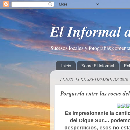
El Informal 
Sucesos locales y fotografias coment
Inicio
Sobre El Informal
En
LUNES, 13 DE SEPTIEMBRE DE 2010
Porquería entre las rocas de
Es impresionante la canti
del Dique Sur.... podem
desperdicios, esos no está