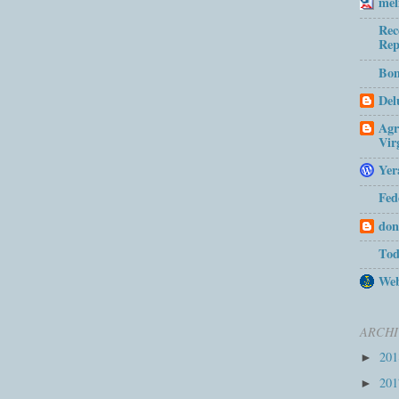
mel
Rec
Rep
Bom
Del
Agr
Vir
Yer
Fed
don
Tod
Web
ARCHI
20
►
20
►