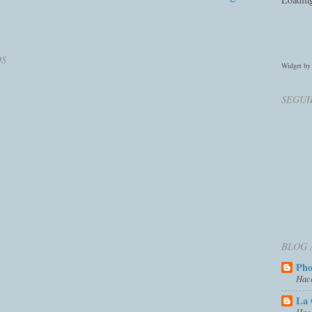
OS
Widget b
SEGUI
BLOG 
Ph
Hac
La 
Hac