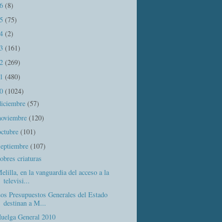
16
(8)
15
(75)
14
(2)
13
(161)
12
(269)
11
(480)
10
(1024)
diciembre
(57)
noviembre
(120)
octubre
(101)
septiembre
(107)
obres criaturas
elilla, en la vanguardia del acceso a la
televisi...
os Presupuestos Generales del Estado
destinan a M...
uelga General 2010