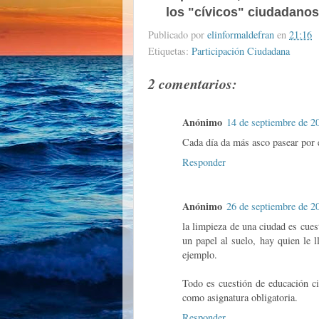
los "cívicos" ciudadanos
Publicado por
elinformaldefran
en
21:16
Etiquetas:
Participación Ciudadana
2 comentarios:
Anónimo
14 de septiembre de 20
Cada día da más asco pasear por e
Responder
Anónimo
26 de septiembre de 20
la limpieza de una ciudad es cues
un papel al suelo, hay quien le 
ejemplo.
Todo es cuestión de educación ci
como asignatura obligatoria.
Responder