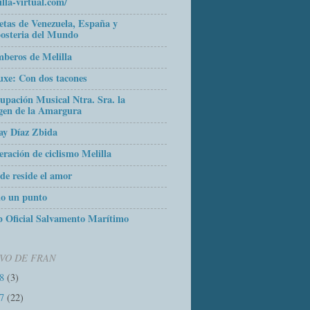
illa-virtual.com/
etas de Venezuela, España y
osteria del Mundo
beros de Melilla
uxe: Con dos tacones
upación Musical Ntra. Sra. la
gen de la Amargura
ay Díaz Zbida
eración de ciclismo Melilla
de reside el amor
o un punto
 Oficial Salvamento Marítimo
VO DE FRAN
18
(3)
17
(22)