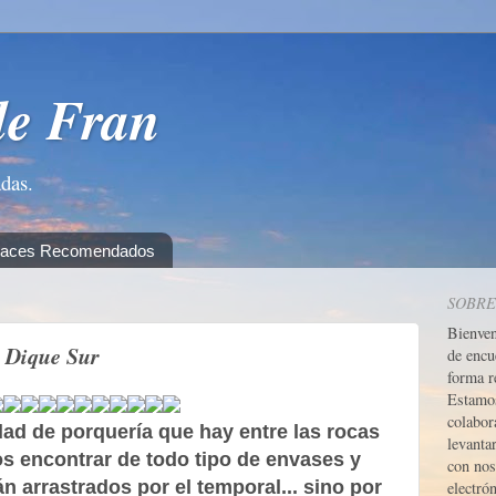
de Fran
adas.
laces Recomendados
SOBRE
Bienve
l Dique Sur
de encu
forma r
Estamos
colabor
dad de porquería que hay entre las rocas
levanta
os encontrar de todo tipo de envases y
con nos
n arrastrados por el temporal... sino por
electrón