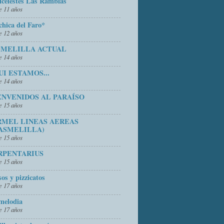
icelestes Las Ramblas
 11 años
chica del Faro*
 12 años
 MELILLA ACTUAL
 14 años
UI ESTAMOS...
 14 años
ENVENIDOS AL PARAÍSO
 15 años
RMEL LINEAS AEREAS
ASMELILLA)
 15 años
RPENTARIUS
 15 años
sos y pizzicatos
 17 años
melodia
 17 años