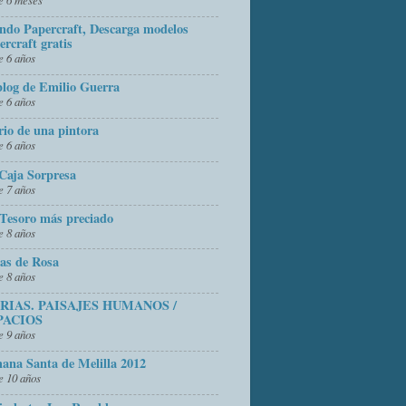
do Papercraft, Descarga modelos
ercraft gratis
 6 años
blog de Emilio Guerra
 6 años
rio de una pintora
 6 años
Caja Sorpresa
 7 años
Tesoro más preciado
 8 años
as de Rosa
 8 años
FRIAS. PAISAJES HUMANOS /
PACIOS
 9 años
ana Santa de Melilla 2012
 10 años