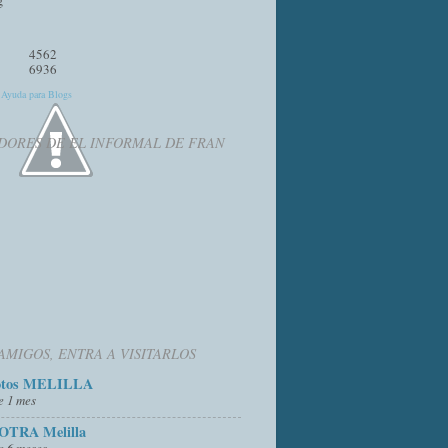
4562
6936
y
Ayuda para Blogs
DORES DE EL INFORMAL DE FRAN
AMIGOS, ENTRA A VISITARLOS
otos MELILLA
e 1 mes
OTRA Melilla
e 6 meses