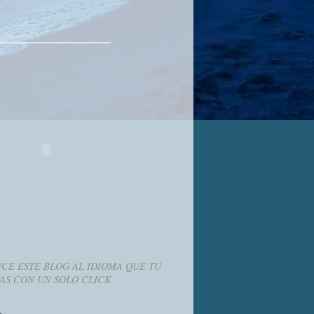
CE ESTE BLOG AL IDIOMA QUE TU
AS CON UN SOLO CLICK
g