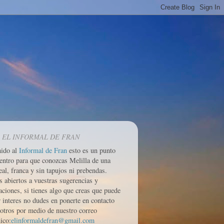
 EL INFORMAL DE FRAN
nido al
Informal de Fran
esto es un punto
entro para que conozcas Melilla de una
eal, franca y sin tapujos ni prebendas.
 abiertos a vuestras sugerencias y
aciones, si tienes algo que creas que puede
r interes no dudes en ponerte en contacto
otros por medio de nuestro correo
ico:
elinformaldefran@gmail.com