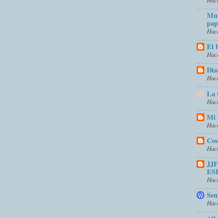
Mun
pap
Hace
El 
Hace
Dia
Hace
La 
Hace
Mi 
Hace
Cos
Hace
JJ
ES
Hace
Sem
Hace