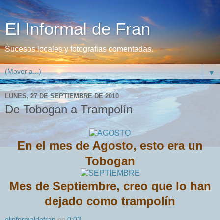
El Informal de Fran
Sucesos locales y fotografias comentadas.
▼
LUNES, 27 DE SEPTIEMBRE DE 2010
De Tobogan a Trampolín
En el mes de Agosto, esto era un
Tobogan
Mes de Septiembre, creo que lo han
dejado como
trampolín
elinformaldefran
en
0:03