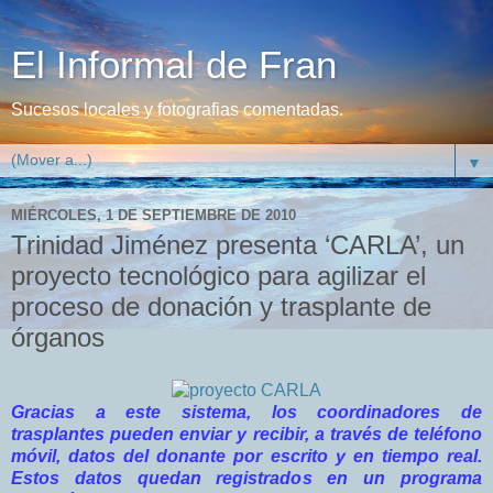
El Informal de Fran
Sucesos locales y fotografias comentadas.
▼
MIÉRCOLES, 1 DE SEPTIEMBRE DE 2010
Trinidad Jiménez presenta ‘CARLA’, un
proyecto tecnológico para agilizar el
proceso de donación y trasplante de
órganos
Gracias a este sistema, los coordinadores de
trasplantes pueden enviar y recibir, a través de teléfono
móvil, datos del donante por escrito y en tiempo real.
Estos datos quedan registrados en un programa