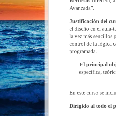
Recursos
ofrecerá, a
Avanzada”.
Justificación del cu
el diseño en el aula-
la vez más sencillos
control de la lógica 
programada.
El principal ob
específica, teóric
En este curso se inc
Dirigido al todo el 