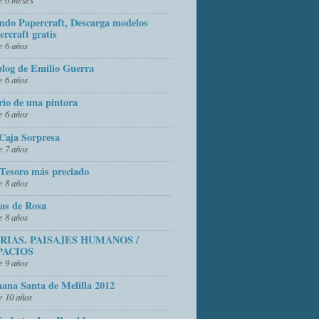
do Papercraft, Descarga modelos
ercraft gratis
 6 años
blog de Emilio Guerra
 6 años
rio de una pintora
 6 años
Caja Sorpresa
 7 años
Tesoro más preciado
 8 años
as de Rosa
 8 años
FRIAS. PAISAJES HUMANOS /
PACIOS
 9 años
ana Santa de Melilla 2012
 10 años