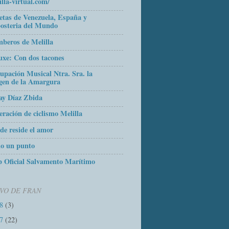
illa-virtual.com/
etas de Venezuela, España y
osteria del Mundo
beros de Melilla
uxe: Con dos tacones
upación Musical Ntra. Sra. la
gen de la Amargura
ay Díaz Zbida
eración de ciclismo Melilla
de reside el amor
o un punto
 Oficial Salvamento Marítimo
VO DE FRAN
18
(3)
17
(22)