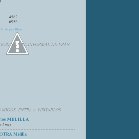
4562
6936
y
Ayuda para Blogs
DORES DE EL INFORMAL DE FRAN
AMIGOS, ENTRA A VISITARLOS
otos MELILLA
e 1 mes
OTRA Melilla
e 6 meses