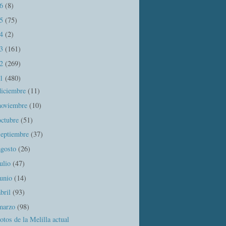
16
(8)
15
(75)
14
(2)
13
(161)
12
(269)
11
(480)
diciembre
(11)
noviembre
(10)
octubre
(51)
septiembre
(37)
agosto
(26)
julio
(47)
junio
(14)
abril
(93)
marzo
(98)
otos de la Melilla actual