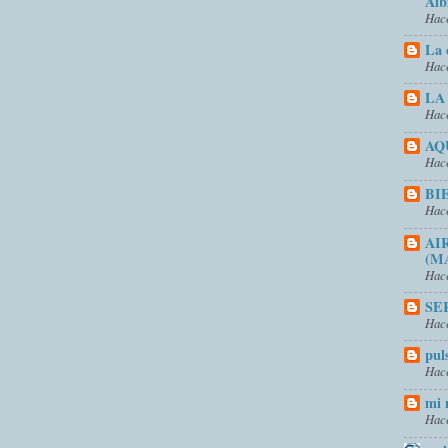
Alb
Hace
La 
Hace
LA
Hace
AQ
Hace
BI
Hace
AI
(M
Hace
SE
Hace
pul
Hace
mi 
Hace