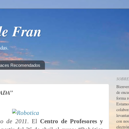
de Fran
adas.
laces Recomendados
SOBRE
Bienve
ZADA”
de encu
forma r
Estamos
colabor
levanta
zo de 2011.
El
Centro de Profesores y
con nos
electrón