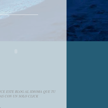
CE ESTE BLOG AL IDIOMA QUE TU
AS CON UN SOLO CLICK
g