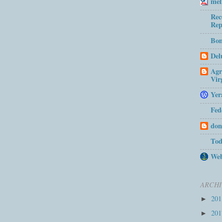
mel
Rec
Rep
Bom
Del
Agr
Vir
Yer
Fed
don
Tod
Web
ARCHI
20
►
20
►