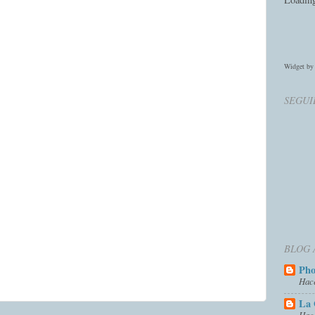
Widget b
SEGUI
BLOG 
Ph
Hac
La 
Hac