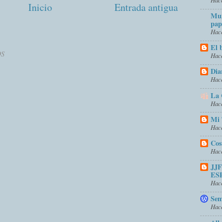
Inicio
Entrada antigua
Mun
pap
Hace
El 
OS
Hace
Dia
Hace
La 
Hace
Mi 
Hace
Cos
Hace
JJ
ES
Hace
Sem
Hace