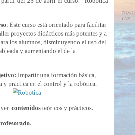
 partir del 26 de abril el curso: “Robótica
TONOS
LUZ
rso
:
Este curso está orientado para facilitar
taller proyectos didácticos más potentes y a
 para los alumnos, disminuyendo el uso del
cableada y aumentando el de la
jetivo:
Impartir una formación básica,
a y práctica en el control y la robótica
.
luyen
contenidos
teóricos y prácticos.
profesorado.