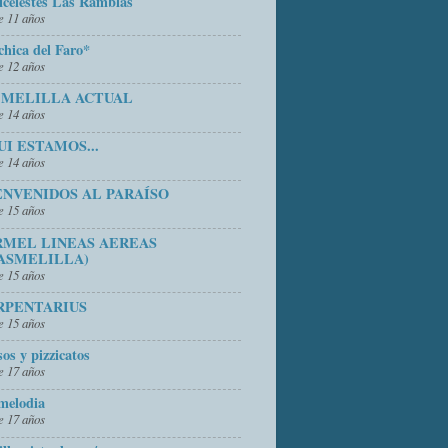
icelestes Las Ramblas
 11 años
chica del Faro*
 12 años
 MELILLA ACTUAL
 14 años
UI ESTAMOS...
 14 años
ENVENIDOS AL PARAÍSO
 15 años
RMEL LINEAS AEREAS
ASMELILLA)
 15 años
RPENTARIUS
 15 años
sos y pizzicatos
 17 años
melodia
 17 años