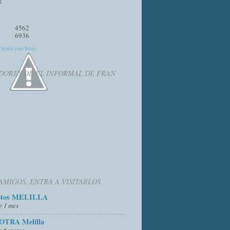
4562
6936
y
Ayuda para Blogs
DORES DE EL INFORMAL DE FRAN
AMIGOS, ENTRA A VISITARLOS
otos MELILLA
e 1 mes
OTRA Melilla
e 6 meses