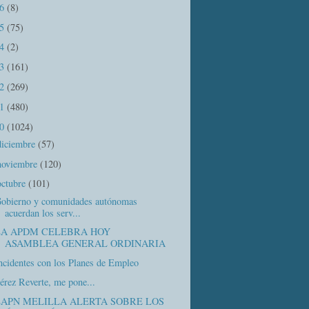
16
(8)
15
(75)
14
(2)
13
(161)
12
(269)
11
(480)
10
(1024)
diciembre
(57)
noviembre
(120)
octubre
(101)
obierno y comunidades autónomas
acuerdan los serv...
LA APDM CELEBRA HOY
ASAMBLEA GENERAL ORDINARIA
ncidentes con los Planes de Empleo
érez Reverte, me pone...
EAPN MELILLA ALERTA SOBRE LOS