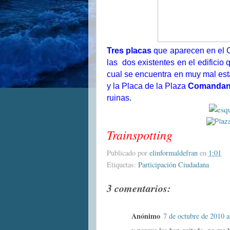
Tres placas
que aparecen en el 
las
dos existentes en el edificio
cual se encuentra en muy mal es
y la Placa de la Plaza
Comandant
ruinas.
Trainspotting
Publicado por
elinformaldefran
en
1:01
Etiquetas:
Participación Ciudadana
3 comentarios:
Anónimo
7 de octubre de 2010 a