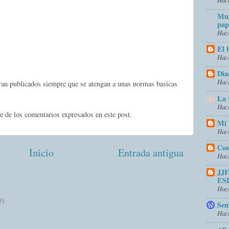
Mun
pap
Hace
El 
Hace
Dia
Hace
eran publicados siempre que se atengan a unas normas basicas
La 
Hace
e de los comentarios expresados en este post.
Mi 
Hace
Cos
Inicio
Entrada antigua
Hace
JJ
ES
Hace
OS
Sem
Hace