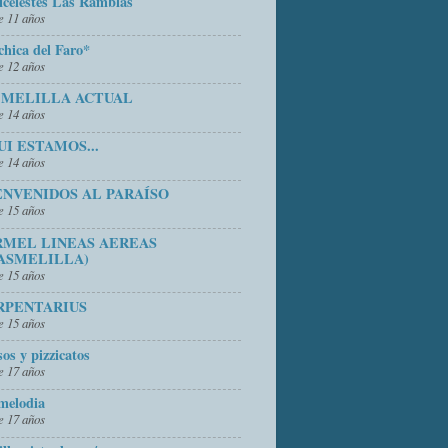
icelestes Las Ramblas
 11 años
chica del Faro*
 12 años
 MELILLA ACTUAL
 14 años
UI ESTAMOS...
 14 años
ENVENIDOS AL PARAÍSO
 15 años
RMEL LINEAS AEREAS
ASMELILLA)
 15 años
RPENTARIUS
 15 años
sos y pizzicatos
 17 años
melodia
 17 años