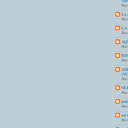
Alb
Hace
La 
Hace
LA
Hace
AQ
Hace
BI
Hace
AI
(M
Hace
SE
Hace
pul
Hace
mi 
Hace