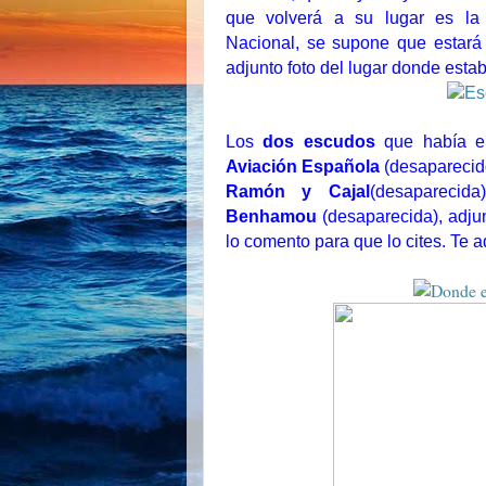
que volverá a su lugar es la
Nacional, se supone que estará 
adjunto foto del lugar donde estab
Los
dos escudos
que había 
Aviación Española
(desaparecid
Ramón y Cajal
(desaparecid
Benhamou
(desaparecida), adju
lo comento para que lo cites. Te 