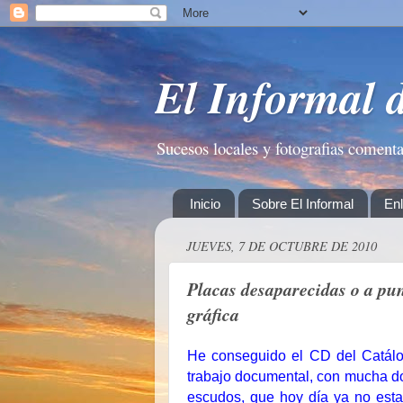
El Informal 
Sucesos locales y fotografias coment
Inicio
Sobre El Informal
En
JUEVES, 7 DE OCTUBRE DE 2010
Placas desaparecidas o a pu
gráfica
He conseguido el CD del Catálo
trabajo documental, con mucha do
escudos, que hoy día ya no esta