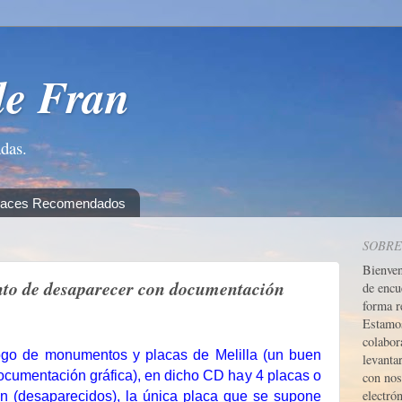
de Fran
adas.
laces Recomendados
SOBRE
Bienve
nto de desaparecer con documentación
de encu
forma r
Estamos
colabor
go de monumentos y placas de Melilla (un buen
levanta
cumentación gráfica), en dicho CD hay 4 placas o
con nos
electrón
n (desaparecidos), la única placa que se supone