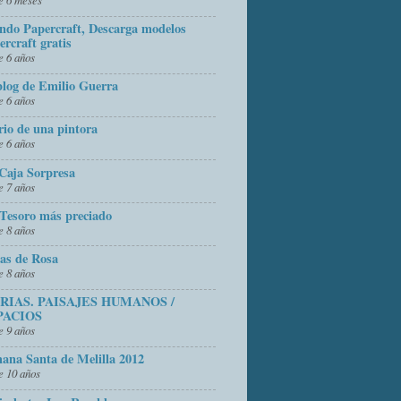
do Papercraft, Descarga modelos
ercraft gratis
 6 años
blog de Emilio Guerra
 6 años
rio de una pintora
 6 años
Caja Sorpresa
 7 años
Tesoro más preciado
 8 años
as de Rosa
 8 años
FRIAS. PAISAJES HUMANOS /
PACIOS
 9 años
ana Santa de Melilla 2012
 10 años