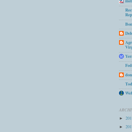
mel
Rec
Rep
Bom
Del
Agr
Vir
Yer
Fed
don
Tod
Web
ARCHI
20
►
20
►