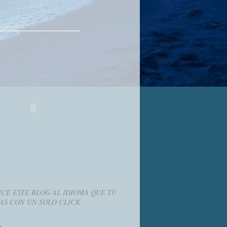
CE ESTE BLOG AL IDIOMA QUE TU
AS CON UN SOLO CLICK
g