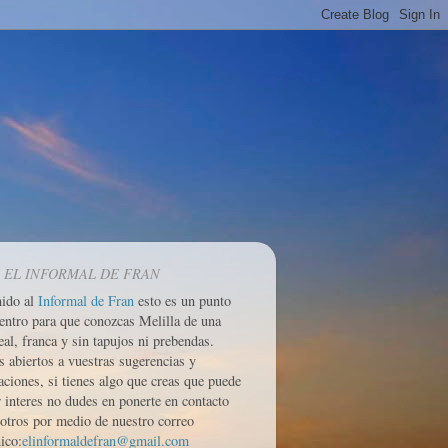
 EL INFORMAL DE FRAN
nido al
Informal de Fran
esto es un punto
entro para que conozcas Melilla de una
eal, franca y sin tapujos ni prebendas.
 abiertos a vuestras sugerencias y
aciones, si tienes algo que creas que puede
r interes no dudes en ponerte en contacto
otros por medio de nuestro correo
ico:
elinformaldefran@gmail.com