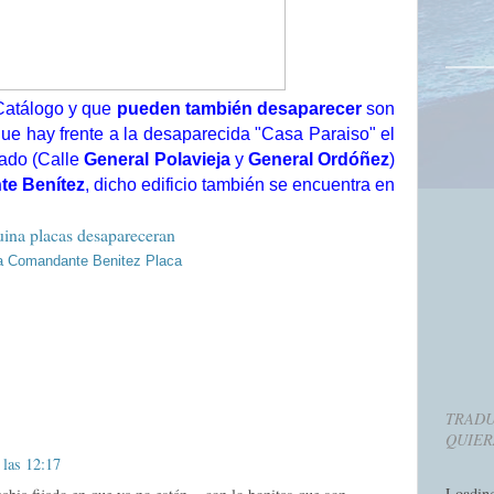
Catálogo y que
pueden también desaparecer
son
 que hay frente a la desaparecida "Casa Paraiso" el
tado (Calle
General Polavieja
y
General Ordóñez
)
e Benítez
, dicho edificio también se encuentra en
TRADU
QUIER
 las 12:17
Loadin