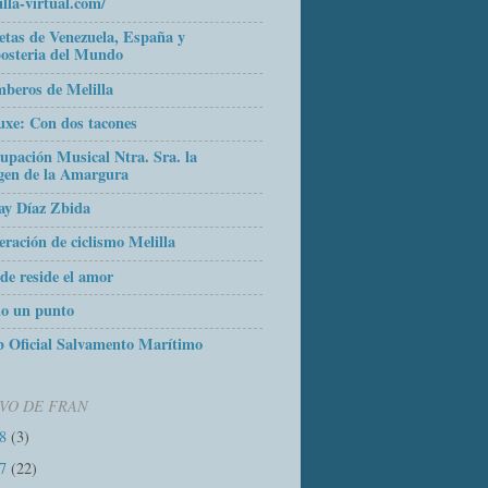
illa-virtual.com/
etas de Venezuela, España y
osteria del Mundo
beros de Melilla
uxe: Con dos tacones
upación Musical Ntra. Sra. la
gen de la Amargura
ay Díaz Zbida
eración de ciclismo Melilla
de reside el amor
o un punto
 Oficial Salvamento Marítimo
VO DE FRAN
18
(3)
17
(22)