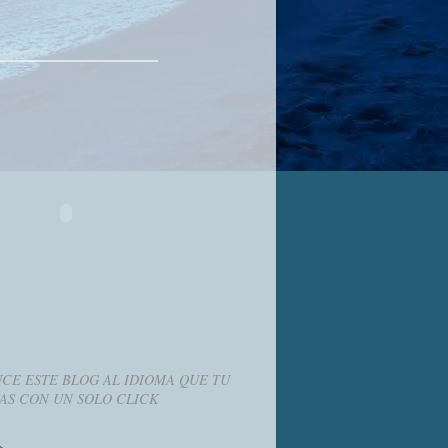
CE ESTE BLOG AL IDIOMA QUE TU
AS CON UN SOLO CLICK
g