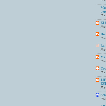
Mun
pap
Hace
El 
Hace
Dia
Hace
La 
Hace
Mi 
Hace
Cos
Hace
JJ
ES
Hace
Sem
Hace