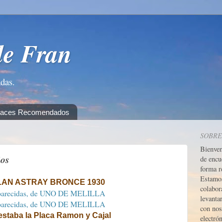
de Fran
adas.
laces Recomendados
SOBRE
Bienve
ios
de encu
forma r
Estamos
LAN ASTRAY BRONCE 1930
colabor
levanta
con nos
estaba la Placa Ramon y Cajal
electrón