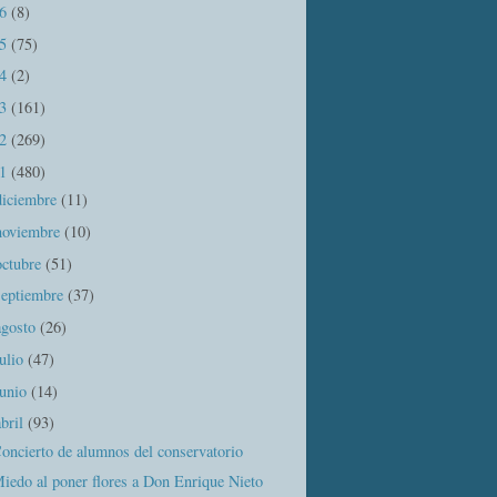
16
(8)
15
(75)
14
(2)
13
(161)
12
(269)
11
(480)
diciembre
(11)
noviembre
(10)
octubre
(51)
septiembre
(37)
agosto
(26)
julio
(47)
junio
(14)
abril
(93)
oncierto de alumnos del conservatorio
iedo al poner flores a Don Enrique Nieto