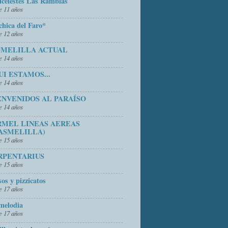
icelestes Las Ramblas
 11 años
chica del Faro*
 12 años
 MELILLA ACTUAL
 14 años
UI ESTAMOS...
 14 años
ENVENIDOS AL PARAÍSO
 14 años
RMEL LINEAS AEREAS
ASMELILLA)
 15 años
RPENTARIUS
 15 años
sos y pizzicatos
 17 años
melodia
 17 años