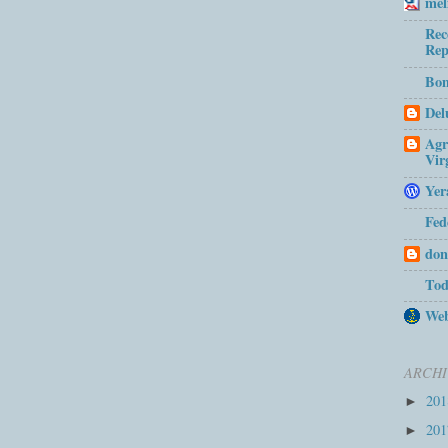
mel
Rec
Rep
Bom
Del
Agr
Vir
Yer
Fed
don
Tod
Web
ARCHI
20
►
20
►