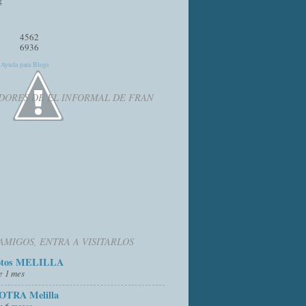
4562
6936
y
Ayuda para Blogs
DORES DE EL INFORMAL DE FRAN
AMIGOS, ENTRA A VISITARLOS
otos MELILLA
e 1 mes
OTRA Melilla
e 6 meses