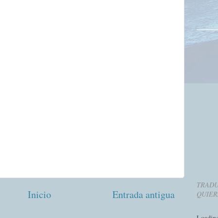
TRADU
Inicio
Entrada antigua
QUIER
Loadin