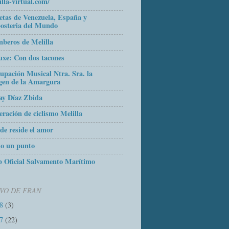
illa-virtual.com/
etas de Venezuela, España y
osteria del Mundo
beros de Melilla
uxe: Con dos tacones
upación Musical Ntra. Sra. la
gen de la Amargura
ay Díaz Zbida
eración de ciclismo Melilla
de reside el amor
o un punto
 Oficial Salvamento Marítimo
VO DE FRAN
18
(3)
17
(22)