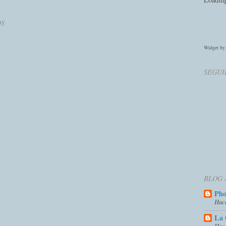
OS
Widget b
SEGUI
BLOG 
Ph
Hac
La 
Hac