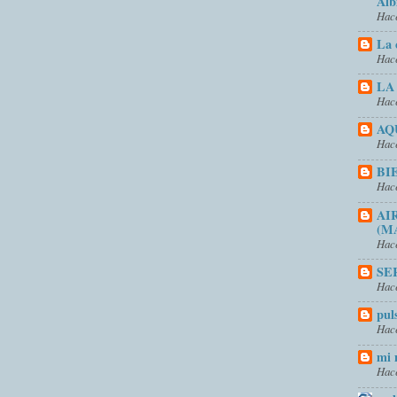
Alb
Hace
La 
Hace
LA
Hace
AQ
Hace
BI
Hace
AI
(M
Hace
SE
Hace
pul
Hace
mi 
Hace