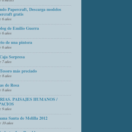
do Papercraft, Descarga modelos
ercraft gratis
 6 años
blog de Emilio Guerra
 6 años
rio de una pintora
 6 años
Caja Sorpresa
 7 años
Tesoro más preciado
 8 años
as de Rosa
 8 años
FRIAS. PAISAJES HUMANOS /
PACIOS
 9 años
ana Santa de Melilla 2012
 10 años