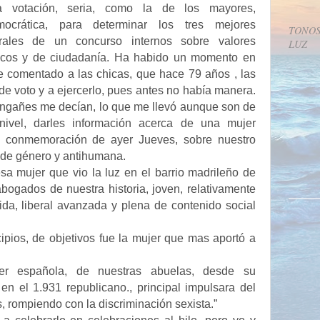
a votación, seria, como la de los mayores,
mocrática, para determinar los tres mejores
TONOS
rales de un concurso internos sobre valores
LUZ
icos y de ciudadanía. Ha habido un momento en
he comentado a las chicas, que hace 79 años , las
de voto y a ejercerlo, pues antes no había manera.
engañes me decían, lo que me llevó aunque son de
nivel, darles información acerca de una mujer
la conmemoración de ayer Jueves, sobre nuestro
, de género y antihumana.
 mujer que vio la luz en el barrio madrileño de
abogados de nuestra historia, joven, relativamente
da, liberal avanzada y plena de contenido social
cipios, de objetivos fue la mujer que mas aportó a
er española, de nuestras abuelas, desde su
en el 1.931 republicano., principal impulsara del
s, rompiendo con la discriminación sexista.”