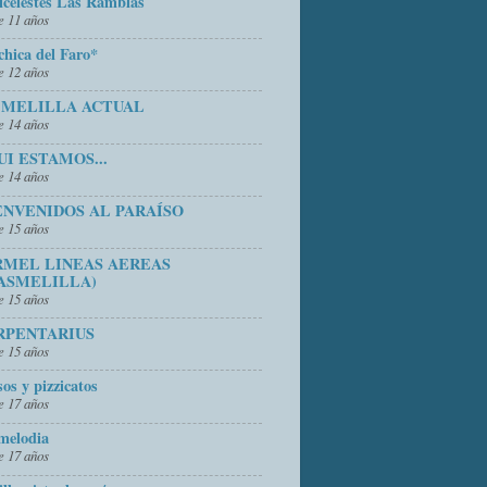
icelestes Las Ramblas
 11 años
chica del Faro*
 12 años
 MELILLA ACTUAL
 14 años
UI ESTAMOS...
 14 años
ENVENIDOS AL PARAÍSO
 15 años
RMEL LINEAS AEREAS
ASMELILLA)
 15 años
RPENTARIUS
 15 años
sos y pizzicatos
 17 años
melodia
 17 años