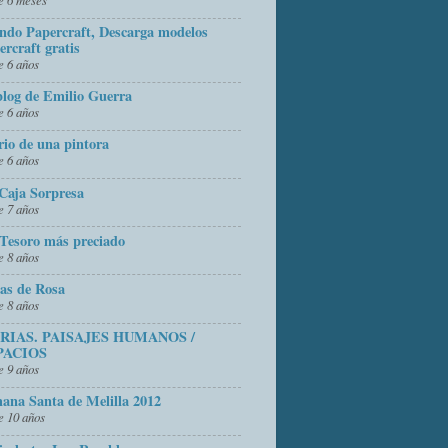
do Papercraft, Descarga modelos
ercraft gratis
 6 años
blog de Emilio Guerra
 6 años
rio de una pintora
 6 años
Caja Sorpresa
 7 años
Tesoro más preciado
 8 años
as de Rosa
 8 años
FRIAS. PAISAJES HUMANOS /
PACIOS
 9 años
ana Santa de Melilla 2012
 10 años