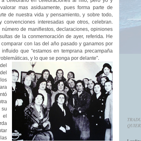
a celebrarlo en celebraciones al hilo, pero yo y
y valorar mas asiduamente, pues forma parte de
arte de nuestra vida y pensamiento, y sobre todo,
y convenciones interesadas que otros, celebran.
 número de manifiestos, declaraciones, opiniones
resultas de la conmemoración de ayer, referida. He
de comparar con las del año pasado y ganamos por
 influido que “estamos en temprana precampaña
problemáticas, y lo que se ponga por delante”.
 del
del
los
lara
tó
otra
 su
 el
TRADU
rda
QUIER
tar
las
Loadin