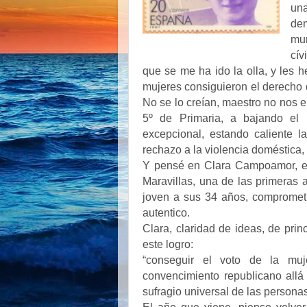
un
de
mu
cív
que se me ha ido la olla, y les 
mujeres consiguieron el derecho 
No se lo creían, maestro no nos 
5º de Primaria, a bajando el 
excepcional, estando caliente 
rechazo a la violencia doméstica
Y pensé en Clara Campoamor, esa
Maravillas, una de las primeras 
joven a sus 34 años, comprometi
autentico.
Clara, claridad de ideas, de prin
este logro:
“conseguir el voto de la muj
convencimiento republicano allá 
sufragio universal de las persona