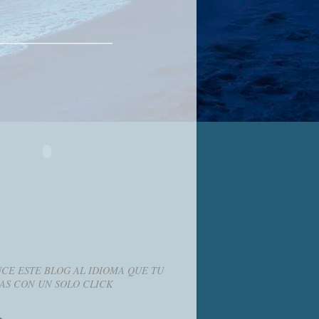
CE ESTE BLOG AL IDIOMA QUE TU
AS CON UN SOLO CLICK
g