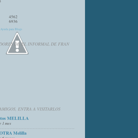
4562
6936
y
Ayuda para Blogs
DORES DE EL INFORMAL DE FRAN
AMIGOS, ENTRA A VISITARLOS
otos MELILLA
e 1 mes
OTRA Melilla
e 6 meses