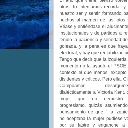
El año que viene, pienso volver 
otros, lo intentamos recordar 
nuestro ser y sentir, formando p
hechos al margen de las fotos 
Véase y entiéndase el alucinante
institucionales y de partidos a 
tenido la paciencia y seriedad 
goleada, y la pena es que haya
electoral, y hay que rentabilizar, 
Tengo que decir que la izquierda
momento no la ayudó, el PSOE 
contexto el que menos, excepto 
disidentes y críticos. Pero ella, C
Campoamor desargumen
dialécticamente a Victoria Kent, 
mujer que no demostró
progresismo, quizás asumiendo
pensamiento de que “ la izquie
no aceptaba la mujer pudiese vo
por su lastre y enganche a 