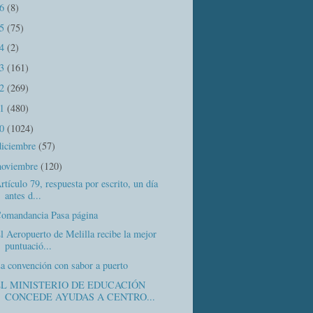
16
(8)
15
(75)
14
(2)
13
(161)
12
(269)
11
(480)
10
(1024)
diciembre
(57)
noviembre
(120)
rtículo 79, respuesta por escrito, un día
antes d...
omandancia Pasa página
l Aeropuerto de Melilla recibe la mejor
puntuació...
a convención con sabor a puerto
EL MINISTERIO DE EDUCACIÓN
CONCEDE AYUDAS A CENTRO...