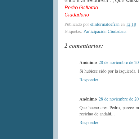
encontrar respuesta”. ¡ Qué satisf
Pedro Gallardo
Ciudadano
Publicado por
elinformaldefran
en
12:18
Etiquetas:
Participación Ciudadana
2 comentarios:
Anónimo
28 de noviembre de 20
Si hubiese sido por la izquierda, 
Responder
Anónimo
28 de noviembre de 20
Que bueno eres Pedro, parece me
reciclao de andalú...
Responder