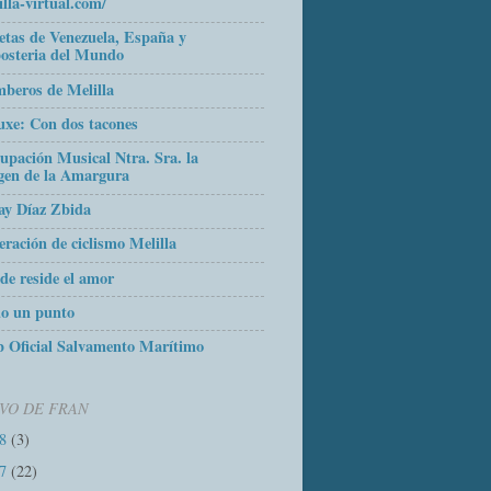
illa-virtual.com/
etas de Venezuela, España y
osteria del Mundo
beros de Melilla
uxe: Con dos tacones
upación Musical Ntra. Sra. la
gen de la Amargura
ay Díaz Zbida
eración de ciclismo Melilla
de reside el amor
o un punto
 Oficial Salvamento Marítimo
VO DE FRAN
18
(3)
17
(22)