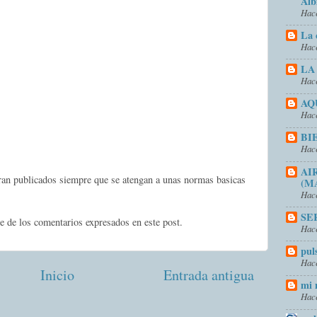
Alb
Hace
La 
Hace
LA
Hace
AQ
Hace
BI
Hace
AI
eran publicados siempre que se atengan a unas normas basicas
(M
Hace
SE
e de los comentarios expresados en este post.
Hace
pul
Hace
Inicio
Entrada antigua
mi 
Hace