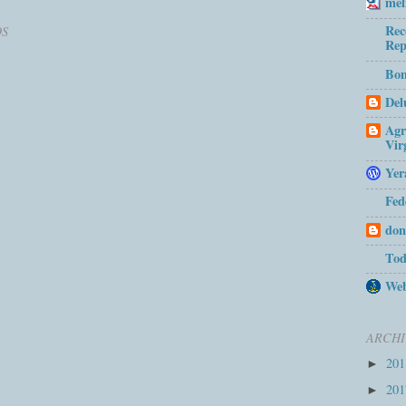
mel
Rec
OS
Rep
Bom
Del
Agr
Vir
Yer
Fed
don
Tod
Web
ARCHI
20
►
20
►