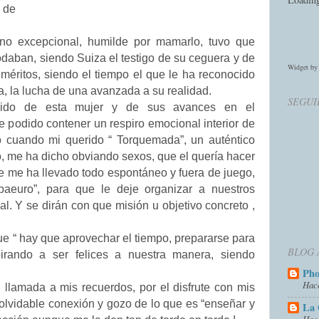
a de
no excepcional, humilde por mamarlo, tuvo que
odaban, siendo Suiza el testigo de su ceguera y de
Widget b
 méritos, siendo el tiempo el que le ha reconocido
, la lucha de una avanzada a su realidad.
SEGUI
ido de esta mujer y de sus avances en el
e podido contener un respiro emocional interior de
do cuando mi querido “ Torquemada”, un auténtico
o, me ha dicho obviando sexos, que el quería hacer
ue me ha llevado todo espontáneo y fuera de juego,
aeuro”, para que le deje organizar a nuestros
al. Y se dirán con que misión u objetivo concreto ,
 “ hay que aprovechar el tiempo, prepararse para
BLOG 
spirando a ser felices a nuestra manera, siendo
Ph
Hac
llamada a mis recuerdos, por el disfrute con mis
olvidable conexión y gozo de lo que es “enseñar y
La 
Hac