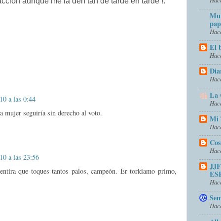
acción aunque me la den tan de tarde en tarde !.
Mun
pap
Hace
El 
Hace
Dia
Hace
La 
10 a las 0:44
Hace
la mujer seguiría sin derecho al voto.
Mi 
Hace
Cos
Hace
10 a las 23:56
JJ
ntira que toques tantos palos, campeón. Er torkiamo primo,
ES
Hace
Sem
Hace