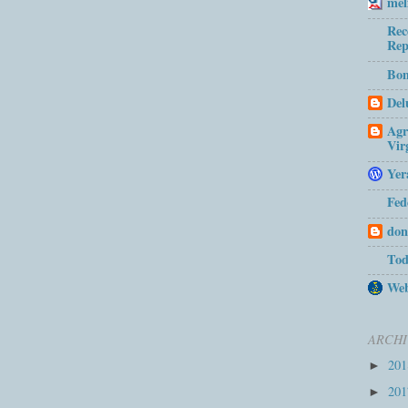
mel
Rec
Rep
Bom
Del
Agr
Vir
Yer
Fed
don
Tod
Web
ARCHI
20
►
20
►