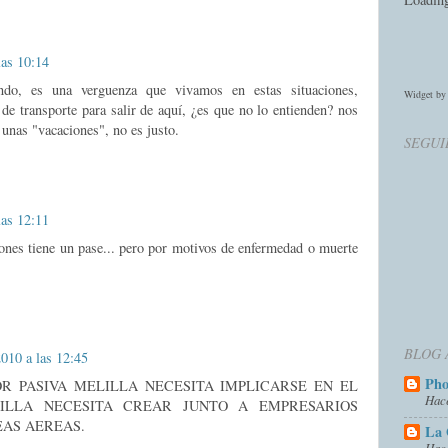
las 10:14
do, es una verguenza que vivamos en estas situaciones,
Widget b
ransporte para salir de aquí, ¿es que no lo entienden? nos
 unas "vacaciones", no es justo.
SEGUI
las 12:11
iones tiene un pase... pero por motivos de enfermedad o muerte
BLOG 
2010 a las 12:45
Ph
OR PASIVA MELILLA NECESITA IMPLICARSE EN EL
Hac
ILLA NECESITA CREAR JUNTO A EMPRESARIOS
EAS AEREAS.
La 
Hac