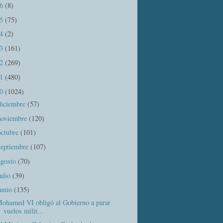
16
(8)
15
(75)
14
(2)
13
(161)
12
(269)
11
(480)
10
(1024)
diciembre
(57)
noviembre
(120)
octubre
(101)
septiembre
(107)
agosto
(70)
julio
(39)
junio
(135)
ohamed VI obligó al Gobierno a parar
vuelos milit...