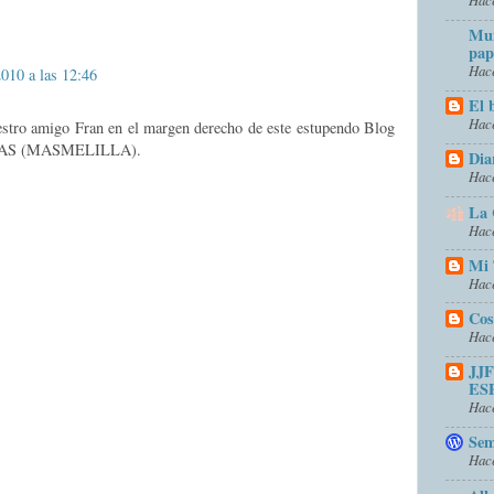
Mun
pap
Hace
2010 a las 12:46
El 
Hace
uestro amigo Fran en el margen derecho de este estupendo Blog
AS (MASMELILLA).
Dia
Hace
La 
Hace
Mi 
Hace
Cos
Hace
JJ
ES
Hace
Sem
Hace