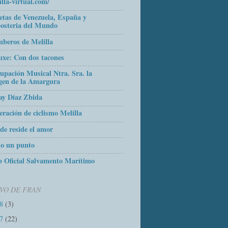
illa-virtual.com/
etas de Venezuela, España y
osteria del Mundo
beros de Melilla
uxe: Con dos tacones
upación Musical Ntra. Sra. la
gen de la Amargura
ay Díaz Zbida
eración de ciclismo Melilla
de reside el amor
o un punto
 Oficial Salvamento Marítimo
VO DE FRAN
18
(3)
17
(22)