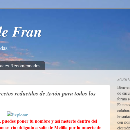
de Fran
adas.
laces Recomendados
SOBRE
Bienve
precios reducidos de Avión para todos los
de encu
forma r
Estamos
colabor
levanta
, puedes poner tu nombre y así meterte dentro del
con nos
que se vio obligado a salir de Melilla por la muerte de
electrón