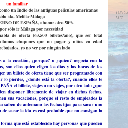
un familiar
 como un Indio de las antiguas películas americanas
TONOS
ólo ida, Melilla-Málaga
LUZ
OBIERNO DE ESPAÑA, abonar otro 50%
por sólo ir Málaga por necesidad
bla de oferta (63.500 billetes/año), que ser total
i quitamos chupones que no pagar y niños en edad
rebajados, yo no ver por ningún lado
 a la cuestión, ¿porque? o ¿quien? negocia con la
 son ellos quien eligen los días y las horas de los
ger un billete de oferta tiene que ser programado con
 lo pierdes, ¿donde está la oferta?, cuando ellos te
A el billete, viajes o no viajes, por otro lado ¿que
en disponer libremente de viajar en dichas fechas,
nen sus vacaciones, porque el resto de empleados la
a saben de antemano las fechas fijas para sacar uno
so de sacar la ida es casi probable que no consigan la
rma que está establecido hay personas que pueden