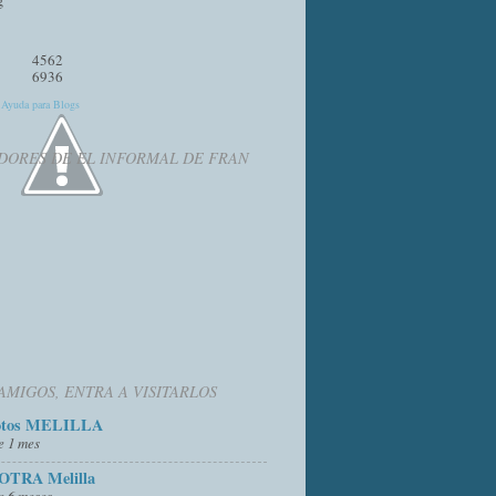
4562
6936
y
Ayuda para Blogs
DORES DE EL INFORMAL DE FRAN
AMIGOS, ENTRA A VISITARLOS
otos MELILLA
e 1 mes
OTRA Melilla
e 6 meses