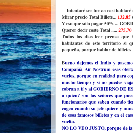
Intentaré ser breve: casi hablaré
Mirar precio Total Billete...
132,85
s
Y eso que sólo pagar 50% ... G
Querer decir coste Total .....
275,70
Todos los días leer prensa que ha
habitantes de este territorio s
pequeña, porque hablar de billetes 
B
ueno dejemos el Indio y pasemos
Compañía Air Nostrum esas ofertas,
vuelos, porque en realidad para co
mucho tiempo y si no puedes viajar
cobran a tí y al GOBIERNO DE ESPAÑ
o quien? son los señores que pued
funcionarios que saben cuando tie
cogen cuando su jefe quiere y nunc
de esos famosos billetes y en el ca
vuelta.
NO LO VEO JUSTO, porque de la fo