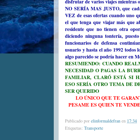
disfrutar de varios viajes mientras 
NO SERÍA MAS JUSTO, que cada re
VEZ de esas ofertas cuando uno qui
el que tenga que viajar más que ab
residente que no tienen otra opor
diciendo ninguna tontería, puest
funcionarios de defensa continúa
usuario y hasta el año 1992 todos l
algo parecido se podría hacer en Me
RESUMIENDO: CUANDO REALM
NECESIDAD O PAGAS LA BURRA
FAMILIAR, CLARÓ ESTÁ SI 
ESO SERÍA OTRO TEMA DE DE
SER QUERIDO
LO ÚNICO QUE TE GARAN
PESAME ES QUIEN TE VENDE
Publicado por
elinformaldefran
en
17:34
Etiquetas:
Transporte