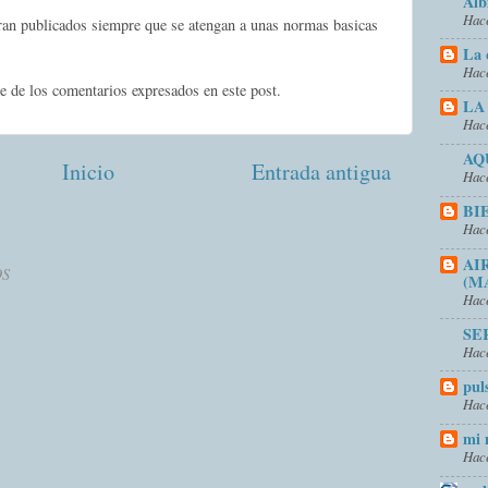
Alb
Hace
eran publicados siempre que se atengan a unas normas basicas
La 
Hace
e de los comentarios expresados en este post.
LA
Hace
AQ
Inicio
Entrada antigua
Hace
BI
Hace
AI
OS
(M
Hace
SE
Hace
pul
Hace
mi 
Hace