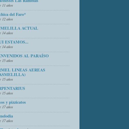
icelestes Las Ramblas
 11 años
chica del Faro*
 12 años
 MELILLA ACTUAL
 14 años
UI ESTAMOS...
 14 años
ENVENIDOS AL PARAÍSO
 15 años
RMEL LINEAS AEREAS
ASMELILLA)
 15 años
RPENTARIUS
 15 años
sos y pizzicatos
 17 años
melodia
 17 años