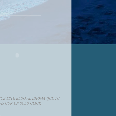
CE ESTE BLOG AL IDIOMA QUE TU
AS CON UN SOLO CLICK
g