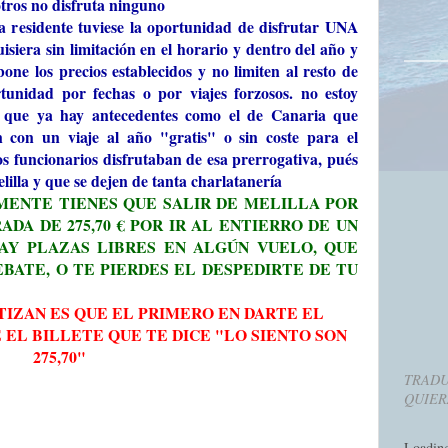
otros no disfruta ninguno
sidente tuviese la oportunidad de disfrutar UNA
siera sin limitación en el horario y dentro del año y
one los precios establecidos y no limiten al resto de
tunidad por fechas o por viajes forzosos. no estoy
o que ya hay antecedentes como el de Canaria que
n con un viaje al año "gratis" o sin coste para el
os funcionarios disfrutaban de esa prerrogativa, pués
lilla y que se dejen de tanta charlatanería
ENTE TIENES QUE SALIR DE MELILLA POR
DA DE 275,70 € POR IR AL ENTIERRO DE UN
HAY PLAZAS LIBRES EN ALGÚN VUELO, QUE
BATE, O TE PIERDES EL DESPEDIRTE DE TU
TIZAN ES QUE EL PRIMERO EN DARTE EL
 EL BILLETE QUE TE DICE "LO SIENTO SON
275,70"
TRADU
QUIER
Loadin