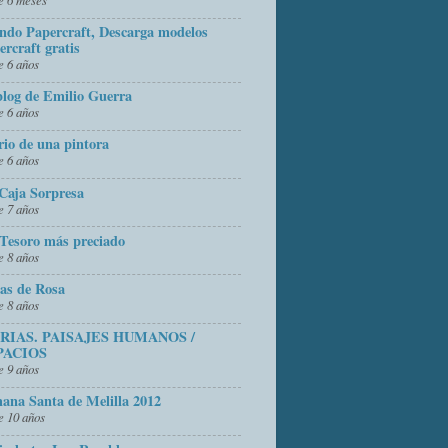
do Papercraft, Descarga modelos
ercraft gratis
 6 años
blog de Emilio Guerra
 6 años
rio de una pintora
 6 años
Caja Sorpresa
 7 años
Tesoro más preciado
 8 años
as de Rosa
 8 años
FRIAS. PAISAJES HUMANOS /
PACIOS
 9 años
ana Santa de Melilla 2012
 10 años