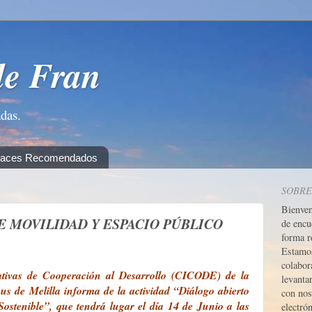
de Fran
adas.
laces Recomendados
SOBRE
Bienve
 MOVILIDAD Y ESPACIO PÚBLICO
de encu
forma r
Estamos
colabor
ativas de Cooperación al Desarrollo
(CICODE) de la
levanta
us de Melilla informa de
la actividad “Diálogo abierto
con nos
Sostenible”, que tendrá lugar el día 14 de Junio a las
electrón