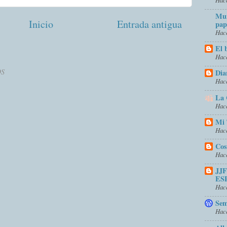
Mun
Inicio
Entrada antigua
pap
Hace
El 
Hace
OS
Dia
Hace
La 
Hace
Mi 
Hace
Cos
Hace
JJ
ES
Hace
Sem
Hace