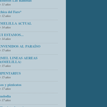
icelestes Las Ramblas
 11 años
chica del Faro*
 12 años
 MELILLA ACTUAL
 14 años
UI ESTAMOS...
 14 años
ENVENIDOS AL PARAÍSO
 15 años
RMEL LINEAS AEREAS
ASMELILLA)
 15 años
RPENTARIUS
 15 años
sos y pizzicatos
 17 años
melodia
 17 años