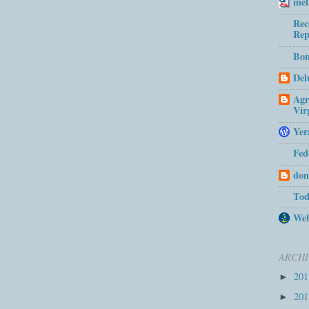
mel
Rec
Rep
Bom
Del
Agr
Vir
Yer
Fed
don
Tod
Web
ARCHI
20
►
20
►