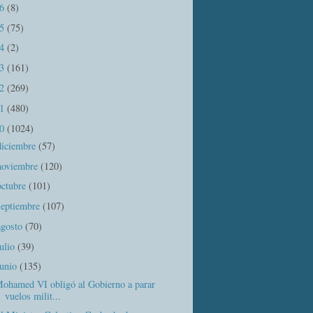
16
(8)
15
(75)
14
(2)
13
(161)
12
(269)
11
(480)
10
(1024)
diciembre
(57)
noviembre
(120)
octubre
(101)
septiembre
(107)
agosto
(70)
julio
(39)
junio
(135)
ohamed VI obligó al Gobierno a parar
vuelos milit...