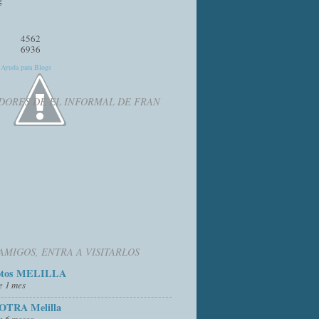
4562
6936
y
Ayuda para Blogs
DORES DE EL INFORMAL DE FRAN
AMIGOS, ENTRA A VISITARLOS
otos MELILLA
e 1 mes
OTRA Melilla
e 6 meses