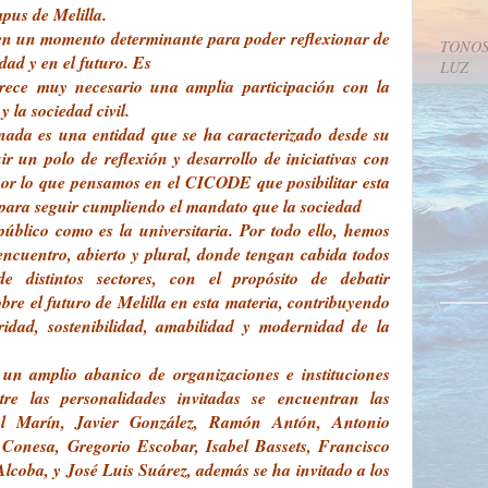
pus de Melilla.
n un momento determinante para poder reflexionar de
TONOS
dad y en el futuro. Es
LUZ
rece muy necesario una amplia participación con la
 la sociedad civil.
anada es una entidad que se ha caracterizado desde su
ir un polo de reflexión y desarrollo de iniciativas con
por lo que pensamos en el CICODE que posibilitar esta
para seguir cumpliendo el mandato que la sociedad
público como es la universitaria. Por todo ello, hemos
encuentro, abierto y plural, donde tengan cabida todos
de distintos sectores, con el propósito de debatir
bre el futuro de Melilla en esta materia, contribuyendo
idad, sostenibilidad, amabilidad y modernidad de la
 un amplio abanico de organizaciones e instituciones
tre las personalidades invitadas se encuentran las
el Marín, Javier González, Ramón Antón, Antonio
Conesa, Gregorio Escobar, Isabel Bassets, Francisco
lcoba, y José Luis Suárez, además se ha invitado a los