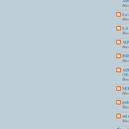
Alb
Hace
La 
Hace
LA
Hace
AQ
Hace
BI
Hace
AI
(M
Hace
SE
Hace
pul
Hace
mi 
Hace