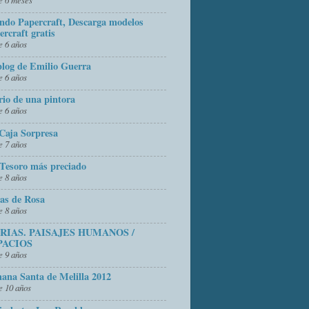
do Papercraft, Descarga modelos
ercraft gratis
 6 años
blog de Emilio Guerra
 6 años
rio de una pintora
 6 años
Caja Sorpresa
 7 años
Tesoro más preciado
 8 años
as de Rosa
 8 años
FRIAS. PAISAJES HUMANOS /
PACIOS
 9 años
ana Santa de Melilla 2012
 10 años