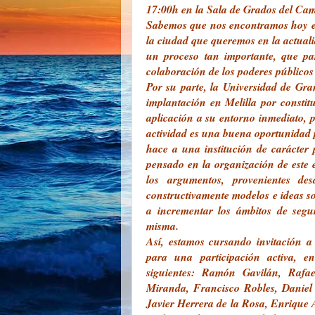
17:00h en la
Sala de Grados del Cam
Sabemos que nos encontramos hoy e
la ciudad que queremos en la actuali
un proceso tan importante, que pa
colaboración de los poderes públicos y
Por su parte, la Universidad de Gr
implantación en Melilla por constitu
aplicación a su entorno inmediato, 
actividad es una buena oportunidad 
hace a una institución de carácter 
pensado en la organización de este 
los argumentos, provenientes des
constructivamente modelos e ideas so
a incrementar los ámbitos de segur
misma.
Así, estamos cursando invitación a
para una participación activa, en
siguientes: Ramón Gavilán, Rafa
Miranda, Francisco Robles, Daniel 
Javier Herrera de la Rosa, Enrique A