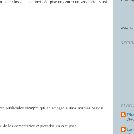
tico de los que han invitado pise un centro universitario, y así
Widget b
SEGUI
BLOG 
eran publicados siempre que se atengan a unas normas basicas
Ph
Hac
e de los comentarios expresados en este post.
La 
Hac