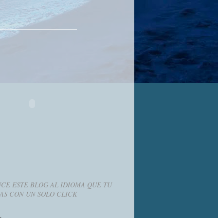
CE ESTE BLOG AL IDIOMA QUE TU
AS CON UN SOLO CLICK
g