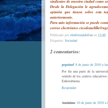
sindicatos de nuestra ciudad como
Desde la Delegación le agradecem
opinión que tienen sobre esta te
anteriormente.
Para más información se puede cont
correo electrónico cicodemelilla@ugr.
Publicado por
elinformaldefran
en
13:49
Etiquetas:
Sociedad
2 comentarios:
pepeinef
8 de junio de 2010 a la
Por fin una parte de la universi
sentido de los centros educativos
Enhorabuena.
Responder
Anónimo
10 de junio de 2010 a 