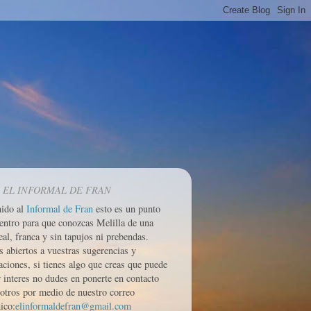
 EL INFORMAL DE FRAN
nido al
Informal de Fran
esto es un punto
entro para que conozcas Melilla de una
eal, franca y sin tapujos ni prebendas.
 abiertos a vuestras sugerencias y
aciones, si tienes algo que creas que puede
r interes no dudes en ponerte en contacto
otros por medio de nuestro correo
ico:
elinformaldefran@gmail.com