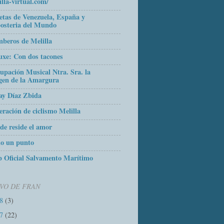
illa-virtual.com/
etas de Venezuela, España y
osteria del Mundo
beros de Melilla
uxe: Con dos tacones
upación Musical Ntra. Sra. la
gen de la Amargura
ay Díaz Zbida
eración de ciclismo Melilla
de reside el amor
o un punto
 Oficial Salvamento Marítimo
VO DE FRAN
18
(3)
17
(22)