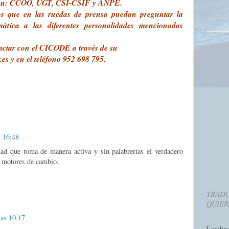
 son: CCOO, UGT, CSI-CSIF y ANPE.
os que en las ruedas de prensa puedan preguntar la
mática a las diferentes personalidades mencionadas
actar con el CICODE a través de su
es y en el teléfono 952 698 795.
s 16:48
dad que toma de manera activa y sin palabrerías el verdadero
: motores de cambio.
TRADU
QUIER
las 10:17
Loadin