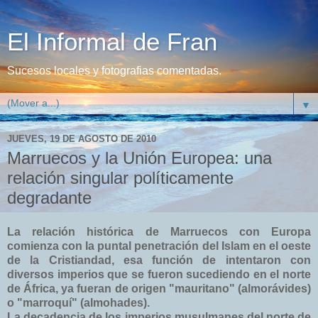
El Informal de Fran
Sucesos locales y fotografias comentadas.
▼
JUEVES, 19 DE AGOSTO DE 2010
Marruecos y la Unión Europea: una
relación singular políticamente
degradante
La relación histórica de Marruecos con Europa
comienza con la puntal penetración del Islam en el oeste
de la Cristiandad, esa función de intentaron con
diversos imperios que se fueron sucediendo en el norte
de África, ya fueran de origen "mauritano" (almorávides)
o "marroquí" (almohades).
La decadencia de los imperios musulmanes del norte de