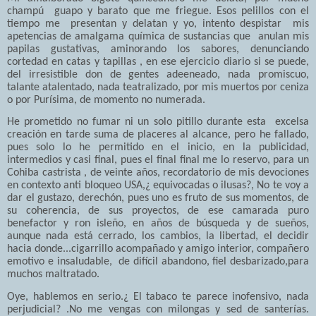
champú guapo y barato que me friegue. Esos pelillos con el
tiempo me presentan y delatan y yo, intento despistar mis
apetencias de amalgama química de sustancias que anulan mis
papilas gustativas, aminorando los sabores, denunciando
cortedad en catas y tapillas , en ese ejercicio diario si se puede,
del irresistible don de gentes adeeneado, nada promiscuo,
talante atalentado, nada teatralizado, por mis muertos por ceniza
o por Purísima, de momento no numerada.
He prometido no fumar ni un solo pitillo durante esta excelsa
creación en tarde suma de placeres al alcance, pero he fallado,
pues solo lo he permitido en el inicio, en la publicidad,
intermedios y casi final, pues el final final me lo reservo, para un
Cohiba castrista , de veinte años, recordatorio de mis devociones
en contexto anti bloqueo USA,¿ equivocadas o ilusas?, No te voy a
dar el gustazo, derechón, pues uno es fruto de sus momentos, de
su coherencia, de sus proyectos, de ese camarada puro
benefactor y ron isleño, en años de búsqueda y de sueños,
aunque nada está cerrado, los cambios, la libertad, el decidir
hacia donde...cigarrillo acompañado y amigo interior, compañero
emotivo e insaludable, de difícil abandono, fiel desbarizado,para
muchos maltratado.
Oye, hablemos en serio.¿ El tabaco te parece inofensivo, nada
perjudicial? .No me vengas con milongas y sed de santerías.