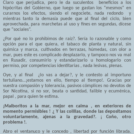
Claro que perjudica, pero le da suculentos beneficios a los
hipócritas del Gobierno, que luego se gastan los “mesmos” en
curarnos los efectos, siendo el negociete, nada redondo y
mientras tanto la demasía puede que al final del ciclo, bien
aprovechada, para marchetas al uso y fines en segundas, dícese
que “sociales”.
¿Por qué no lo prohibimos de raíz?. Sería lo razonable y como
opción para el que quiera, el tabaco de planta y natural, sin
química y marca, cultivados en terrazas, húmedas, con olor a
mar, pues este es complicado desplazarlo, y tampoco nos va mal
en Rusadir, consumirlo y estandarizarlo u homologarlo con
permiso, por competencias identitarias , nada lesivas, plenas.
Oye, y al final ¿lo vas a dejar?, y le contesto al importuno
tertuliano...¡estamos en ello, tiempo al tiempo!. Gracias por
vuestra compasión y tolerancia, pasivos cómplices no devotos de
Sor Nicotina, si no sor, beata o santidad, falible y ecuménica,
papal , para quien te estima.
¡Malboritos a la mar, mejor en calma , en exteriores de
momento permisibles ! ¿ Y las colillas, donde las depositamos
voluntariamente, ajenas a la gravedad?. ¡ Coño, otro
problema !.
Abro el ventanuco y le concedo , libertad por función librada.