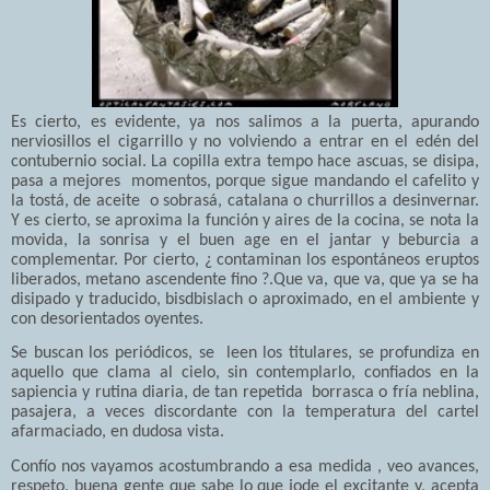
Es cierto, es evidente, ya nos salimos a la puerta, apurando
nerviosillos el cigarrillo y no volviendo a entrar en el edén del
contubernio social. La copilla extra tempo hace ascuas, se disipa,
pasa a mejores momentos, porque sigue mandando el cafelito y
la tostá, de aceite o sobrasá, catalana o churrillos a desinvernar.
Y es cierto, se aproxima la función y aires de la cocina, se nota la
movida, la sonrisa y el buen age en el jantar y beburcia a
complementar. Por cierto, ¿ contaminan los espontáneos eruptos
liberados, metano ascendente fino ?.Que va, que va, que ya se ha
disipado y traducido, bisdbislach o aproximado, en el ambiente y
con desorientados oyentes.
Se buscan los periódicos, se leen los titulares, se profundiza en
aquello que clama al cielo, sin contemplarlo, confiados en la
sapiencia y rutina diaria, de tan repetida borrasca o fría neblina,
pasajera, a veces discordante con la temperatura del cartel
afarmaciado, en dudosa vista.
Confío nos vayamos acostumbrando a esa medida , veo avances,
respeto, buena gente que sabe lo que jode el excitante y, acepta