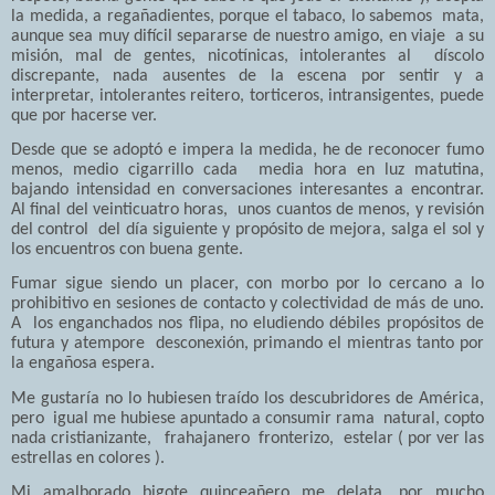
la medida, a regañadientes, porque el tabaco, lo sabemos mata,
aunque sea muy difícil separarse de nuestro amigo, en viaje a su
misión, mal de gentes, nicotínicas, intolerantes al díscolo
discrepante, nada ausentes de la escena por sentir y a
interpretar, intolerantes reitero, torticeros, intransigentes, puede
que por hacerse ver.
Desde que se adoptó e impera la medida, he de reconocer fumo
menos, medio cigarrillo cada media hora en luz matutina,
bajando intensidad en conversaciones interesantes a encontrar.
Al final del veinticuatro horas, unos cuantos de menos, y revisión
del control del día siguiente y propósito de mejora, salga el sol y
los encuentros con buena gente.
Fumar sigue siendo un placer, con morbo por lo cercano a lo
prohibitivo en sesiones de contacto y colectividad de más de uno.
A los enganchados nos flipa, no eludiendo débiles propósitos de
futura y atempore desconexión, primando el mientras tanto por
la engañosa espera.
Me gustaría no lo hubiesen traído los descubridores de América,
pero igual me hubiese apuntado a consumir rama natural, copto
nada cristianizante, frahajanero fronterizo, estelar ( por ver las
estrellas en colores ).
Mi amalborado bigote quinceañero me delata, por mucho