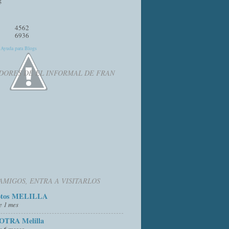
4562
6936
y
Ayuda para Blogs
DORES DE EL INFORMAL DE FRAN
AMIGOS, ENTRA A VISITARLOS
otos MELILLA
e 1 mes
OTRA Melilla
e 6 meses