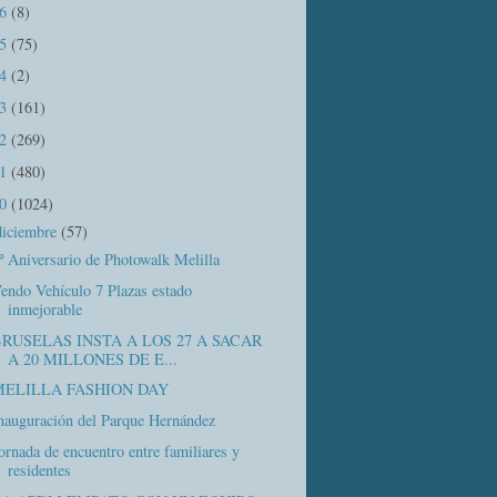
16
(8)
15
(75)
14
(2)
13
(161)
12
(269)
11
(480)
10
(1024)
diciembre
(57)
º Aniversario de Photowalk Melilla
endo Vehículo 7 Plazas estado
inmejorable
RUSELAS INSTA A LOS 27 A SACAR
A 20 MILLONES DE E...
MELILLA FASHION DAY
nauguración del Parque Hernández
ornada de encuentro entre familiares y
residentes