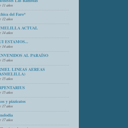
icelestes Las Ramblas
 11 años
chica del Faro*
 12 años
 MELILLA ACTUAL
 14 años
UI ESTAMOS...
 14 años
ENVENIDOS AL PARAÍSO
 15 años
RMEL LINEAS AEREAS
ASMELILLA)
 15 años
RPENTARIUS
 15 años
sos y pizzicatos
 17 años
melodia
 17 años