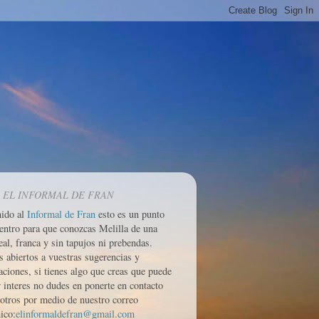
 EL INFORMAL DE FRAN
nido al
Informal de Fran
esto es un punto
entro para que conozcas Melilla de una
eal, franca y sin tapujos ni prebendas.
 abiertos a vuestras sugerencias y
aciones, si tienes algo que creas que puede
r interes no dudes en ponerte en contacto
otros por medio de nuestro correo
ico:
elinformaldefran@gmail.com