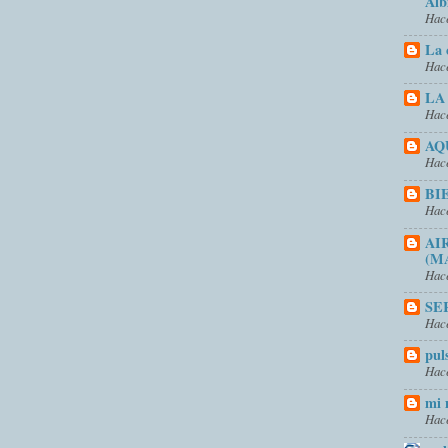
Alb
Hace
La 
Hace
LA
Hace
AQ
Hace
BI
Hace
AI
(M
Hace
SE
Hace
pul
Hace
mi 
Hace