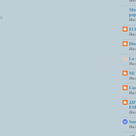
Mun
pap
OS
Hace
El 
Hace
Dia
Hace
La 
Hace
Mi 
Hace
Cos
Hace
JJ
ES
Hace
Sem
Hace