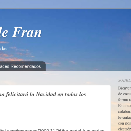
de Fran
adas.
laces Recomendados
SOBRE
Bienve
 felicitará la Navidad en todos los
de encu
forma r
Estamos
colabor
levanta
con nos
electrón