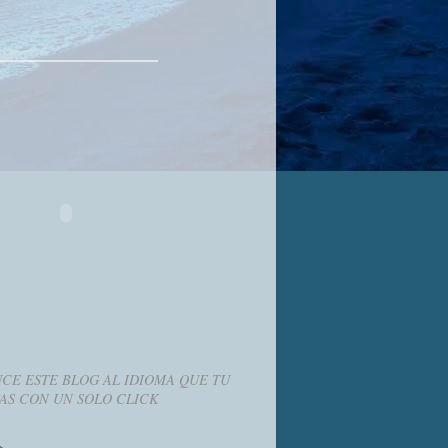
CE ESTE BLOG AL IDIOMA QUE TU
AS CON UN SOLO CLICK
g