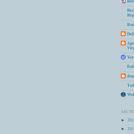
mel
Rec
Rep
Bom
Del
Agr
Vir
Yer
Fed
don
Tod
Web
ARCHI
20
►
20
►