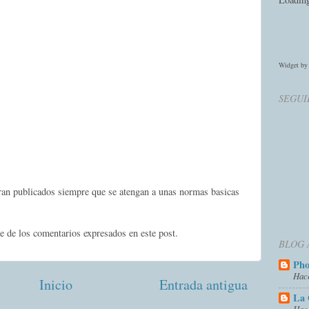
Widget b
SEGUI
eran publicados siempre que se atengan a unas normas basicas
e de los comentarios expresados en este post.
BLOG 
Ph
Hac
Inicio
Entrada antigua
La 
Hac