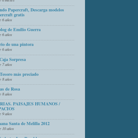
do Papercraft, Descarga modelos
ercraft gratis
 6 años
blog de Emilio Guerra
 6 años
rio de una pintora
 6 años
Caja Sorpresa
 7 años
Tesoro más preciado
 8 años
as de Rosa
 8 años
FRIAS. PAISAJES HUMANOS /
PACIOS
 9 años
ana Santa de Melilla 2012
 10 años