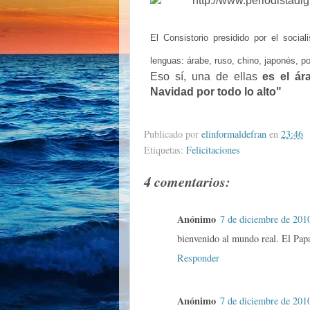
El Consistorio presidido por el social
lenguas
:
árabe, ruso, chino, japonés, po
Eso sí, una de ellas
es el ár
Navidad por todo lo alto"
Publicado por
elinformaldefran
en
23:46
Etiquetas:
Felicitaciones
4 comentarios:
Anónimo
7 de diciembre de 2010
bienvenido al mundo real. El Pap
Responder
Anónimo
7 de diciembre de 2010