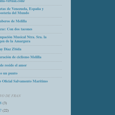
illa-virtual.com/
etas de Venezuela, España y
osteria del Mundo
beros de Melilla
uxe: Con dos tacones
upación Musical Ntra. Sra. la
gen de la Amargura
ay Díaz Zbida
eración de ciclismo Melilla
de reside el amor
o un punto
 Oficial Salvamento Marítimo
VO DE FRAN
18
(3)
17
(22)