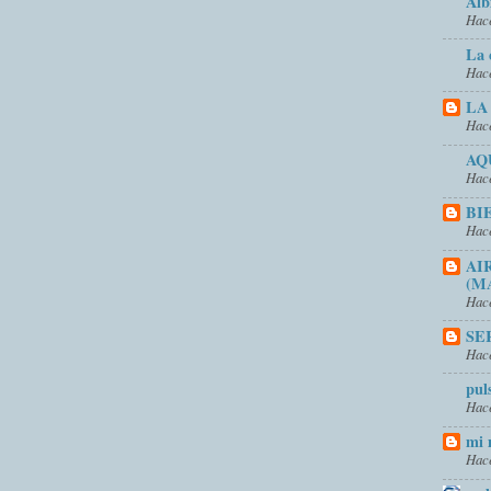
Alb
Hace
La 
Hace
LA
Hace
AQ
Hace
BI
Hace
AI
(M
Hace
SE
Hace
pul
Hace
mi 
Hace