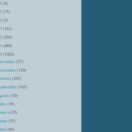
16
(8)
15
(75)
14
(2)
13
(161)
12
(269)
11
(480)
10
(1024)
diciembre
(57)
noviembre
(120)
octubre
(101)
septiembre
(107)
agosto
(70)
julio
(39)
junio
(135)
mayo
(92)
abril
(89)