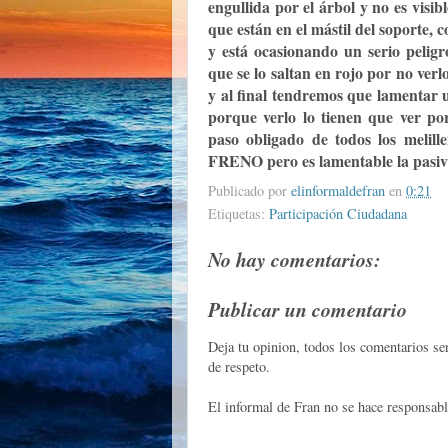
engullida por el árbol y no es visib
que están en el mástil del soporte, 
y está ocasionando un serio peligr
que se lo saltan en rojo por no verl
y al final tendremos que lamentar u
porque verlo lo tienen que ver p
paso obligado de todos los melil
FRENO pero es lamentable la pasivi
Publicado por
elinformaldefran
en
0:21
Etiquetas:
Participación Ciudadana
No hay comentarios:
Publicar un comentario
Deja tu opinion, todos los comentarios s
de respeto.
El informal de Fran no se hace responsabl