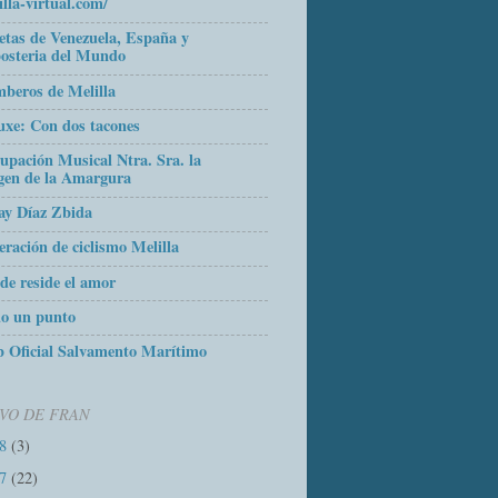
illa-virtual.com/
etas de Venezuela, España y
osteria del Mundo
beros de Melilla
uxe: Con dos tacones
upación Musical Ntra. Sra. la
gen de la Amargura
ay Díaz Zbida
eración de ciclismo Melilla
de reside el amor
o un punto
 Oficial Salvamento Marítimo
VO DE FRAN
18
(3)
17
(22)