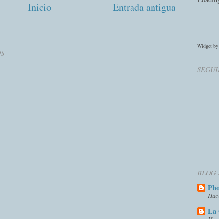
Inicio
Entrada antigua
Widget b
OS
SEGUI
BLOG 
Ph
Hac
La 
Hac