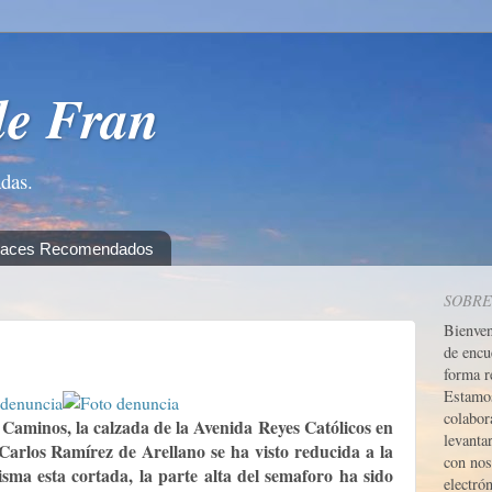
de Fran
adas.
laces Recomendados
SOBRE
Bienve
o
de encu
forma r
Estamos
colabor
 Caminos, la calzada de la Avenida Reyes Católicos en
levanta
 Carlos Ramírez de Arellano se ha visto reducida a la
con nos
isma esta cortada, la parte alta del semaforo ha sido
electrón