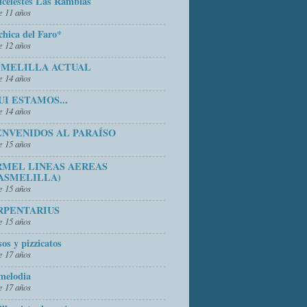
icelestes Las Ramblas
 11 años
chica del Faro*
 12 años
 MELILLA ACTUAL
 14 años
UI ESTAMOS...
 14 años
ENVENIDOS AL PARAÍSO
 15 años
RMEL LINEAS AEREAS
ASMELILLA)
 15 años
RPENTARIUS
 15 años
sos y pizzicatos
 17 años
melodia
 17 años