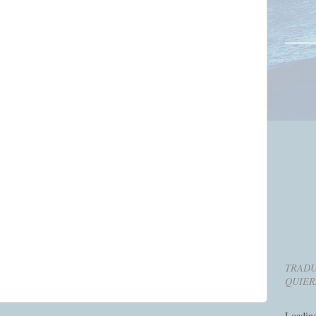
TRADU
QUIER
Loadin