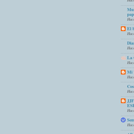
Mun
pap
Hace
El 
Hace
Dia
Hace
La 
Hace
Mi 
Hace
Cos
Hace
JJ
ES
Hace
Sem
Hace