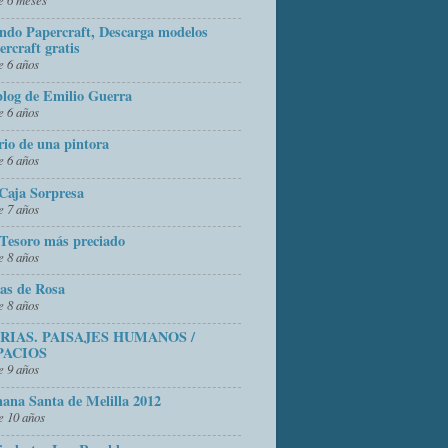
do Papercraft, Descarga modelos
ercraft gratis
 6 años
blog de Emilio Guerra
 6 años
rio de una pintora
 6 años
Caja Sorpresa
 7 años
Tesoro más preciado
 8 años
as de Rosa
 8 años
FRIAS. PAISAJES HUMANOS /
PACIOS
 9 años
ana Santa de Melilla 2012
 10 años