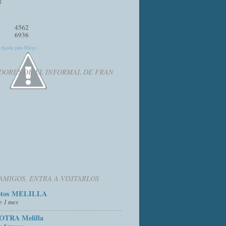
4562
6936
y
Ayuda para Blogs
DORES DE EL INFORMAL DE FRAN
AMIGOS, ENTRA A VISITARLOS
otos MELILLA
e 1 mes
OTRA Melilla
e 6 meses