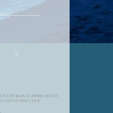
CE ESTE BLOG AL IDIOMA QUE TU
AS CON UN SOLO CLICK
g