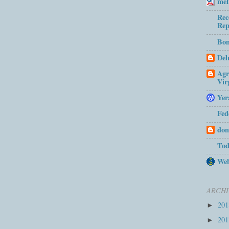
mel
Rec
Rep
Bom
Del
Agr
Vir
Yer
Fed
don
Tod
Web
ARCHI
20
►
20
►