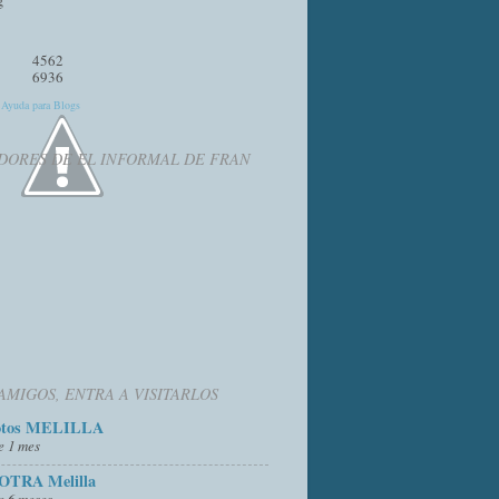
4562
6936
y
Ayuda para Blogs
DORES DE EL INFORMAL DE FRAN
AMIGOS, ENTRA A VISITARLOS
otos MELILLA
e 1 mes
OTRA Melilla
e 6 meses