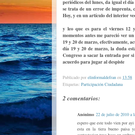
periódicos del lunes, da igual el dí
se trata de un error de imprenta, c
Hoy, y en un artículo del interior ve
y leo que es para el viernes 12
momentos antes me pareció ver un 
19 y 20 de marzo, efectivamente, ac
día 19 y 20 de marzo, la duda está
Congreso a sacar la entrada por si
acuerdo para jugar al despiste
Publicado por
elinformaldefran
en
13:58
Etiquetas:
Participación Ciudadana
2 comentarios:
Anónimo
22 de julio de 2010 a 
espero que este todo vien por ayi
esta en la tiera bueno paisa 
contestacion tuya bega un ambras