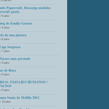
do Papercraft, Descarga modelos
ercraft gratis
 6 años
blog de Emilio Guerra
 6 años
rio de una pintora
 6 años
Caja Sorpresa
 7 años
Tesoro más preciado
 8 años
as de Rosa
 8 años
FRIAS. PAISAJES HUMANOS /
PACIOS
 9 años
ana Santa de Melilla 2012
 10 años