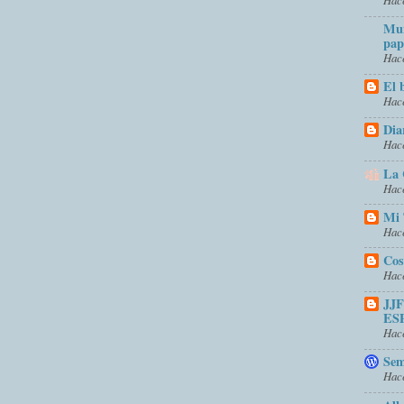
Mun
pap
Hace
El 
Hace
Dia
Hace
La 
Hace
Mi 
Hace
Cos
Hace
JJ
ES
Hace
Sem
Hace