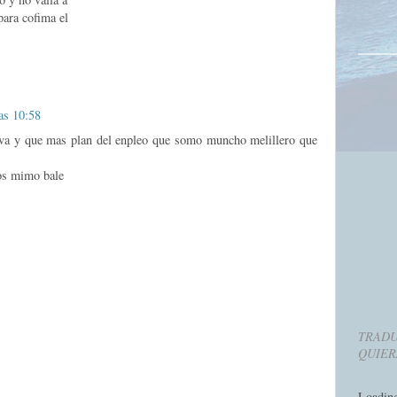
para cofima el
las 10:58
va y que mas plan del enpleo que somo muncho melillero que
los mimo bale
TRADU
QUIER
Loadin