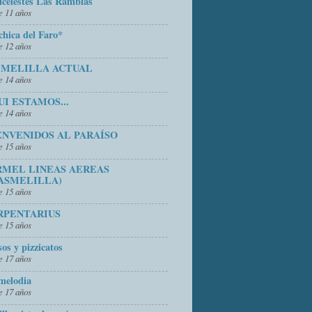
icelestes Las Ramblas
 11 años
chica del Faro*
 12 años
 MELILLA ACTUAL
 14 años
UI ESTAMOS...
 14 años
ENVENIDOS AL PARAÍSO
 15 años
RMEL LINEAS AEREAS
ASMELILLA)
 15 años
RPENTARIUS
 15 años
sos y pizzicatos
 17 años
melodia
 17 años