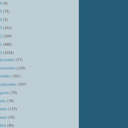
16
(8)
15
(75)
14
(2)
13
(161)
12
(269)
11
(480)
10
(1024)
diciembre
(57)
noviembre
(120)
octubre
(101)
septiembre
(107)
agosto
(70)
julio
(39)
junio
(135)
mayo
(92)
abril
(89)