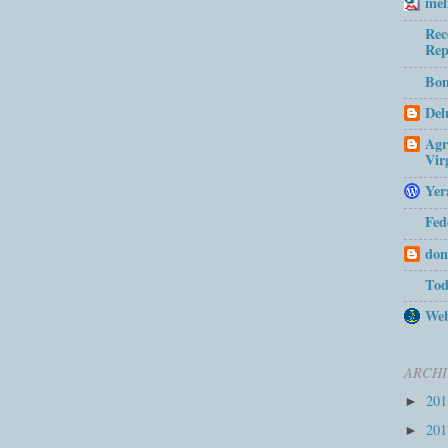
mel
Rec
Rep
Bom
Del
Agr
Vir
Yer
Fed
don
Tod
Web
ARCHI
20
►
20
►