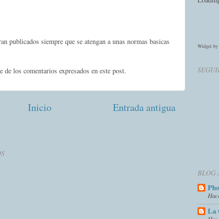
eran publicados siempre que se atengan a unas normas basicas
Widget b
SEGUI
e de los comentarios expresados en este post.
Inicio
Entrada antigua
OS
BLOG 
Ph
Hac
La 
Hac