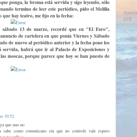
a que ponga, la broma está servida y sigo leyendo, sólo
uando termino de leer este periódico, pido el Melilla
TONOS
o que hay teatro, me fijo en la fecha:
LUZ
 y sábado 13 de marzo, recordé que en "El Faro",
anuncio de cartelera en que ponía Viernes y Sábado
udo de nuevo al periódico anterior y la fecha pone los
 servida, habrá que ir al Palacio de Exposiciones y
 las moscas, porque parece que hoy se han puesto de
las 10:52
 ya que uno no
ya sabe como comunicano sin que no controle vale espero
o y no valla a