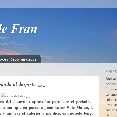
de Fran
adas.
laces Recomendados
SOBRE
Bienve
gando al despiste ¿¿¿
de encu
forma r
Estamos
colabor
a del desayuno aprovecho para leer el periodico,
levanta
dan uno que en portada pone Lunes 9 de Marzo, le
con nos
r y me trae el anterior y me dice, es que sólo tengo
electrón