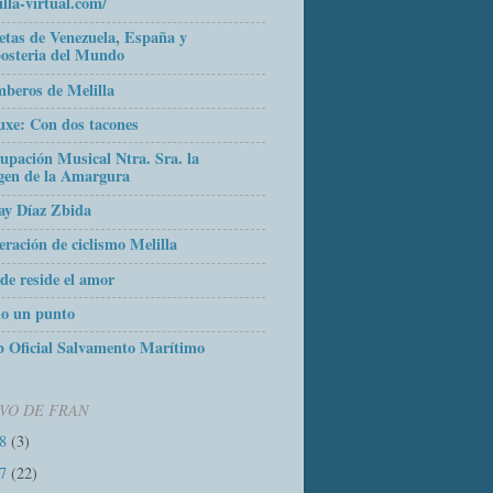
illa-virtual.com/
etas de Venezuela, España y
osteria del Mundo
beros de Melilla
uxe: Con dos tacones
upación Musical Ntra. Sra. la
gen de la Amargura
ay Díaz Zbida
eración de ciclismo Melilla
de reside el amor
o un punto
 Oficial Salvamento Marítimo
VO DE FRAN
18
(3)
17
(22)