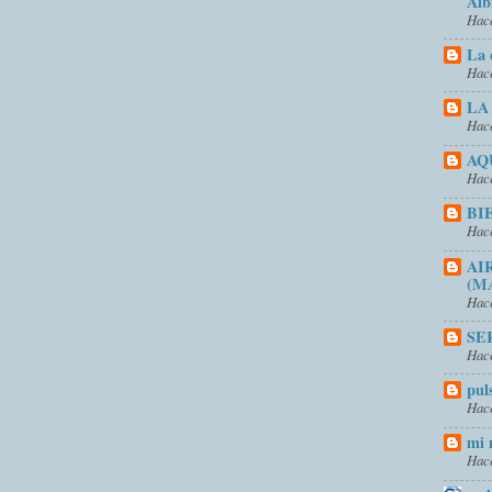
Alb
Hace
La 
Hace
LA
Hace
AQ
Hace
BI
Hace
AI
(M
Hace
SE
Hace
pul
Hace
mi 
Hace