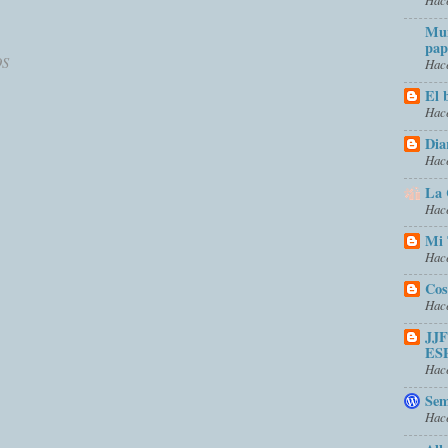
Mun
pap
OS
Hace
El 
Hace
Dia
Hace
La 
Hace
Mi 
Hace
Cos
Hace
JJ
ES
Hace
Sem
Hace