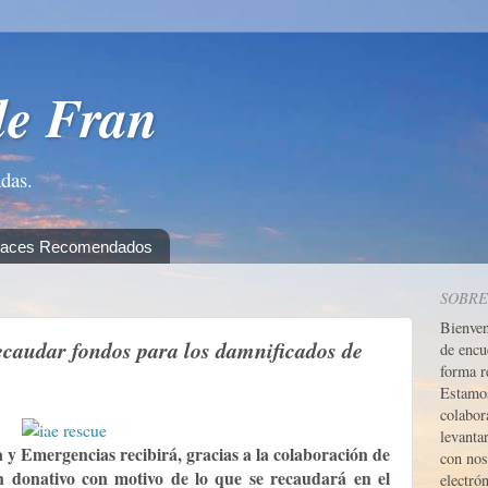
de Fran
adas.
laces Recomendados
SOBRE
Bienve
caudar fondos para los damnificados de
de encu
forma r
Estamos
colabor
levanta
y Emergencias recibirá, gracias a la colaboración de
con nos
un donativo con motivo de lo que se recaudará en el
electrón