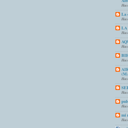
Alb
Hace
La 
Hace
LA
Hace
AQ
Hace
BI
Hace
AI
(M
Hace
SE
Hace
pul
Hace
mi 
Hace