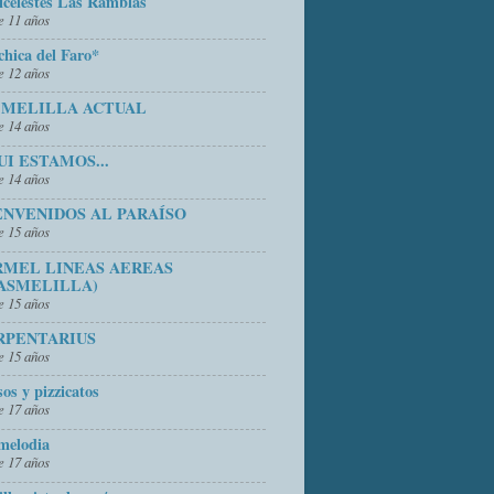
icelestes Las Ramblas
 11 años
chica del Faro*
 12 años
 MELILLA ACTUAL
 14 años
UI ESTAMOS...
 14 años
ENVENIDOS AL PARAÍSO
 15 años
RMEL LINEAS AEREAS
ASMELILLA)
 15 años
RPENTARIUS
 15 años
sos y pizzicatos
 17 años
melodia
 17 años