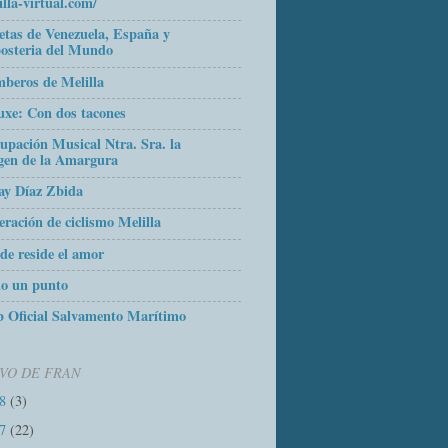
illa-virtual.com/
etas de Venezuela, España y
osteria del Mundo
beros de Melilla
uxe: Con dos tacones
upación Musical Ntra. Sra. la
gen de la Amargura
ay Díaz Zbida
eración de ciclismo Melilla
de reside el amor
o un punto
 Oficial Salvamento Marítimo
VO DE FRAN
18
(3)
17
(22)