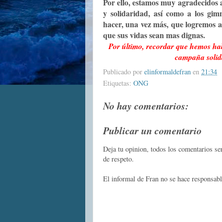
Por ello, estamos muy agradecidos 
y solidaridad, así como a los g
hacer, una vez más, que logremos ac
que sus vidas sean mas dignas.
Por último, recordar que hemos ha
campaña solid
Publicado por
elinformaldefran
en
21:34
Etiquetas:
ONG
No hay comentarios:
Publicar un comentario
Deja tu opinion, todos los comentarios s
de respeto.
El informal de Fran no se hace responsabl