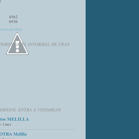
4562
6936
y
Ayuda para Blogs
DORES DE EL INFORMAL DE FRAN
AMIGOS, ENTRA A VISITARLOS
otos MELILLA
e 1 mes
OTRA Melilla
e 6 meses