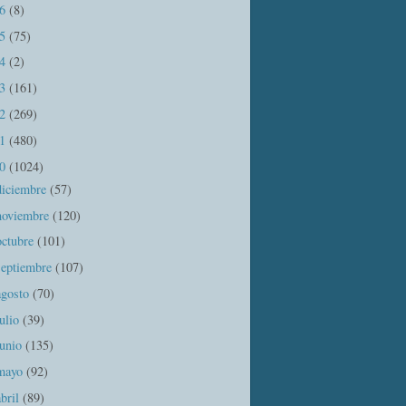
16
(8)
15
(75)
14
(2)
13
(161)
12
(269)
11
(480)
10
(1024)
diciembre
(57)
noviembre
(120)
octubre
(101)
septiembre
(107)
agosto
(70)
julio
(39)
junio
(135)
mayo
(92)
abril
(89)