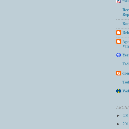
mel
Rec
Rep
Bom
Del
Agr
Vir
Yer
Fed
don
Tod
Web
ARCHI
20
►
20
►