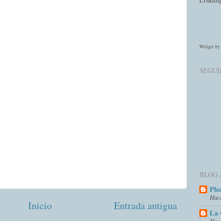
Widget b
SEGUI
BLOG 
Ph
Hac
Inicio
Entrada antigua
La 
Hac