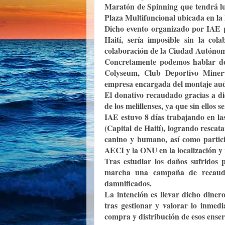
Maratón de Spinning que tendrá lu
Plaza Multifuncional ubicada en la
Dicho evento organizado por IAE 
Haití, sería imposible sin la col
colaboración de la Ciudad Autónom
Concretamente podemos hablar de
Colyseum, Club Deportivo Mine
empresa encargada del montaje audi
El donativo recaudado gracias a di
de los melillenses, ya que sin ellos 
IAE estuvo 8 días trabajando en las
(Capital de Haití), logrando rescat
canino y humano, así como partic
AECI y la ONU en la localización y 
Tras estudiar los daños sufridos
marcha una campaña de recauda
damnificados.
La intención es llevar dicho diner
tras gestionar y valorar lo inmedi
compra y distribución de esos ensere