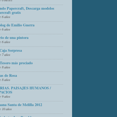
do Papercraft, Descarga modelos
ercraft gratis
 6 años
blog de Emilio Guerra
 6 años
rio de una pintora
 6 años
Caja Sorpresa
 7 años
Tesoro más preciado
 8 años
as de Rosa
 8 años
FRIAS. PAISAJES HUMANOS /
PACIOS
 9 años
ana Santa de Melilla 2012
 10 años