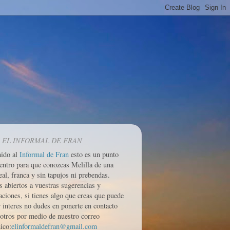
 EL INFORMAL DE FRAN
nido al
Informal de Fran
esto es un punto
entro para que conozcas Melilla de una
eal, franca y sin tapujos ni prebendas.
 abiertos a vuestras sugerencias y
aciones, si tienes algo que creas que puede
r interes no dudes en ponerte en contacto
otros por medio de nuestro correo
ico:
elinformaldefran@gmail.com