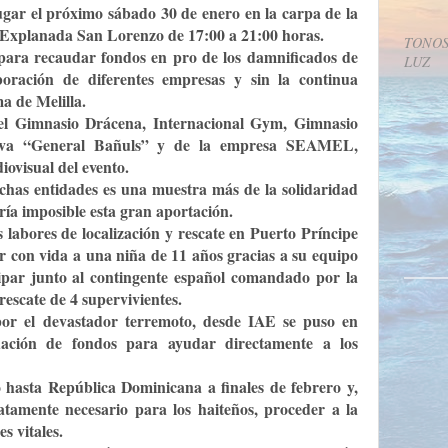
gar el próximo sábado 30 de enero en la carpa de la
 Explanada San Lorenzo de 17:00 a 21:00 horas.
TONOS
para recaudar fondos en pro de los damnificados de
LUZ
aboración de diferentes empresas y sin la continua
a de Melilla.
l Gimnasio Drácena, Internacional Gym, Gimnasio
rva “General Bañuls” y de la empresa SEAMEL,
ovisual del evento.
chas entidades es una muestra más de la solidaridad
sería imposible esta gran aportación.
 labores de localización y rescate en Puerto Príncipe
ar con vida a una niña de 11 años gracias a su equipo
ipar junto al contingente español comandado por la
rescate de 4 supervivientes.
 por el devastador terremoto, desde IAE se puso en
ción de fondos para ayudar directamente a los
o hasta República Dominicana a finales de febrero y,
atamente necesario para los haiteños, proceder a la
s vitales.