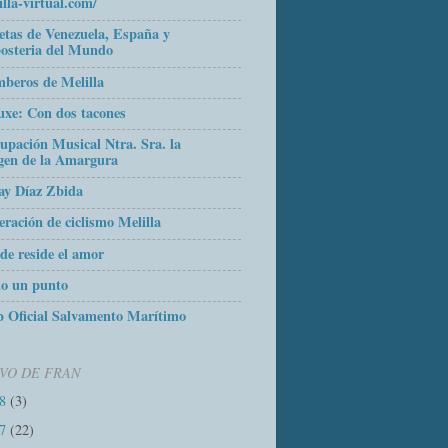
illa-virtual.com/
etas de Venezuela, España y
osteria del Mundo
beros de Melilla
uxe: Con dos tacones
upación Musical Ntra. Sra. la
gen de la Amargura
ay Díaz Zbida
eración de ciclismo Melilla
de reside el amor
o un punto
 Oficial Salvamento Marítimo
VO DE FRAN
18
(3)
17
(22)