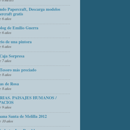
do Papercraft, Descarga modelos
ercraft gratis
 6 años
blog de Emilio Guerra
 6 años
rio de una pintora
 6 años
Caja Sorpresa
 7 años
Tesoro más preciado
 8 años
as de Rosa
 8 años
FRIAS. PAISAJES HUMANOS /
PACIOS
 9 años
ana Santa de Melilla 2012
 10 años