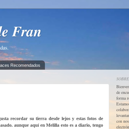
de Fran
adas.
laces Recomendados
SOBRE
Bienve
de encu
forma r
Estamos
colabor
levanta
ta recordar su tierra desde lejos y estas fotos de
con nos
pasado. aunque aquí en Melilla esto es a diario, tengo
electrón