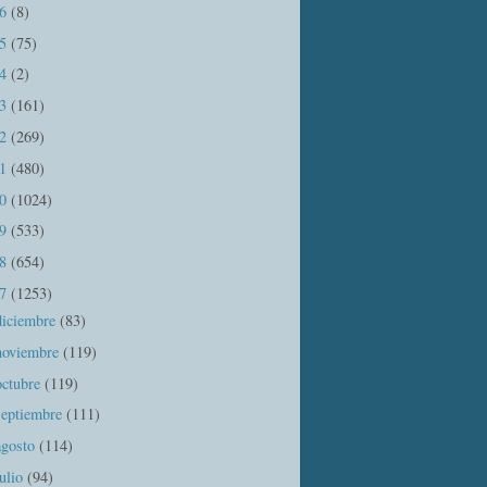
16
(8)
15
(75)
14
(2)
13
(161)
12
(269)
11
(480)
10
(1024)
09
(533)
08
(654)
07
(1253)
diciembre
(83)
noviembre
(119)
octubre
(119)
septiembre
(111)
agosto
(114)
julio
(94)