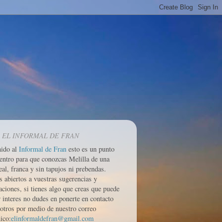
 EL INFORMAL DE FRAN
nido al
Informal de Fran
esto es un punto
entro para que conozcas Melilla de una
eal, franca y sin tapujos ni prebendas.
 abiertos a vuestras sugerencias y
aciones, si tienes algo que creas que puede
r interes no dudes en ponerte en contacto
otros por medio de nuestro correo
ico:
elinformaldefran@gmail.com