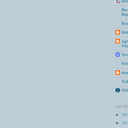
mel
Rec
Rep
Bom
Del
Agr
Vir
Yer
Fed
don
Tod
Web
ARCHI
20
►
20
►