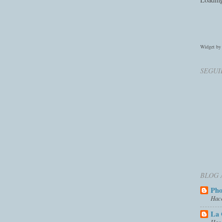
Widget b
SEGUI
BLOG 
Ph
Hac
La 
Hac