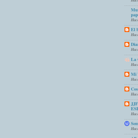
Mun
pap
Hace
El 
Hace
Dia
Hace
La 
Hace
Mi 
Hace
Cos
Hace
JJ
ES
Hace
Sem
Hace