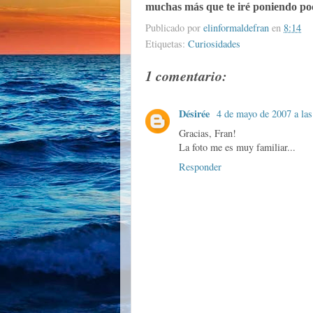
muchas más que te iré poniendo po
Publicado por
elinformaldefran
en
8:14
Etiquetas:
Curiosidades
1 comentario:
Désirée
4 de mayo de 2007 a las
Gracias, Fran!
La foto me es muy familiar...
Responder