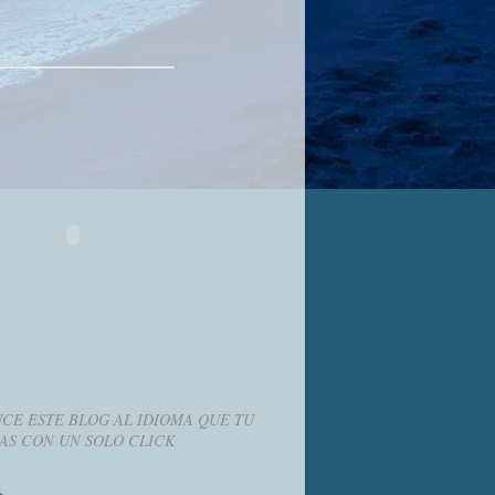
CE ESTE BLOG AL IDIOMA QUE TU
AS CON UN SOLO CLICK
g