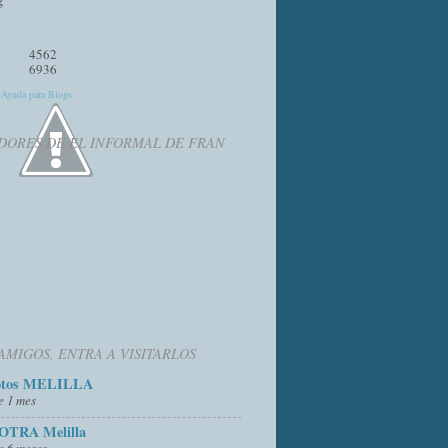
4562
6936
y
Ayuda para Blogs
DORES DE EL INFORMAL DE FRAN
AMIGOS, ENTRA A VISITARLOS
otos MELILLA
e 1 mes
OTRA Melilla
e 6 meses