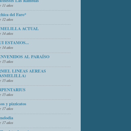
icelestes Las Ramblas
 11 años
chica del Faro*
 12 años
 MELILLA ACTUAL
 14 años
UI ESTAMOS...
 14 años
ENVENIDOS AL PARAÍSO
 15 años
RMEL LINEAS AEREAS
ASMELILLA)
 15 años
RPENTARIUS
 15 años
sos y pizzicatos
 17 años
melodia
 17 años