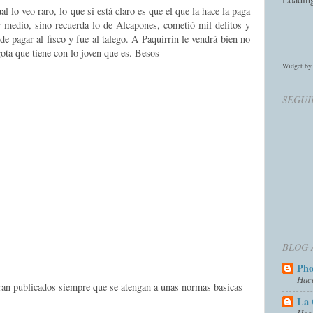
l lo veo raro, lo que si está claro es que el que la hace la paga
r medio, sino recuerda lo de Alcapones, cometió mil delitos y
 pagar al fisco y fue al talego. A Paquirrin le vendrá bien no
gota que tiene con lo joven que es. Besos
Widget b
SEGUI
BLOG 
Ph
Hac
eran publicados siempre que se atengan a unas normas basicas
La 
Hac