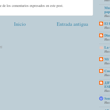
e de los comentarios expresados en este post.
Mun
pap
Hace
Inicio
Entrada antigua
El 
Hace
Dia
Hace
La 
OS
Hace
Mi 
Hace
Cos
Hace
JJ
ES
Hace
Sem
Hace