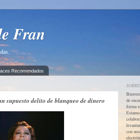
de Fran
adas.
laces Recomendados
SOBRE
Bienve
un supuesto delito de blanqueo de dinero
de encu
forma r
Estamos
colabor
levanta
con nos
electrón