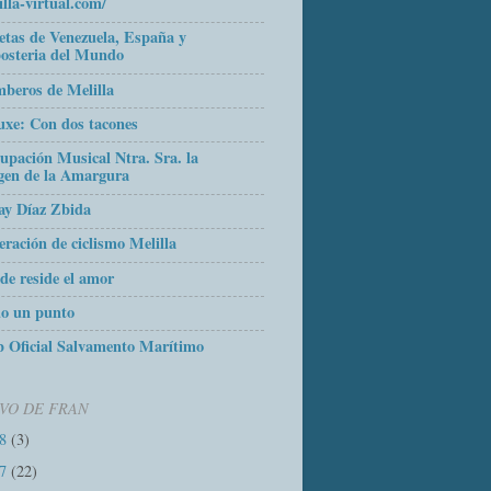
illa-virtual.com/
etas de Venezuela, España y
osteria del Mundo
beros de Melilla
uxe: Con dos tacones
upación Musical Ntra. Sra. la
gen de la Amargura
ay Díaz Zbida
eración de ciclismo Melilla
de reside el amor
o un punto
 Oficial Salvamento Marítimo
VO DE FRAN
18
(3)
17
(22)