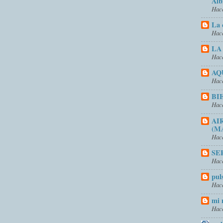
Alb
Hace
La 
Hace
LA
Hace
AQ
Hace
BI
Hace
AI
(M
Hace
SE
Hace
pul
Hace
mi 
Hace