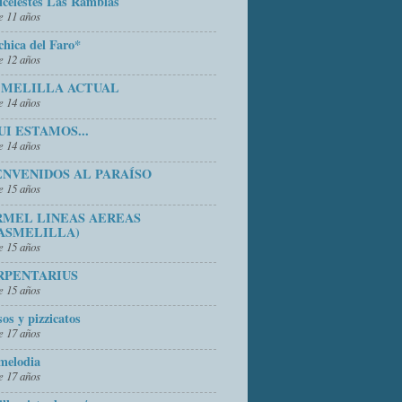
icelestes Las Ramblas
 11 años
chica del Faro*
 12 años
 MELILLA ACTUAL
 14 años
UI ESTAMOS...
 14 años
ENVENIDOS AL PARAÍSO
 15 años
RMEL LINEAS AEREAS
ASMELILLA)
 15 años
RPENTARIUS
 15 años
sos y pizzicatos
 17 años
melodia
 17 años