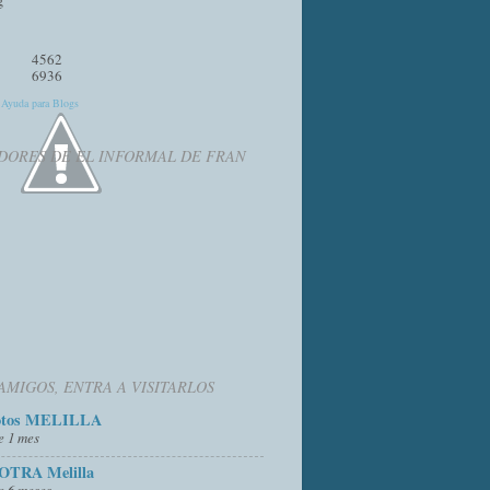
4562
6936
y
Ayuda para Blogs
DORES DE EL INFORMAL DE FRAN
AMIGOS, ENTRA A VISITARLOS
otos MELILLA
e 1 mes
OTRA Melilla
e 6 meses