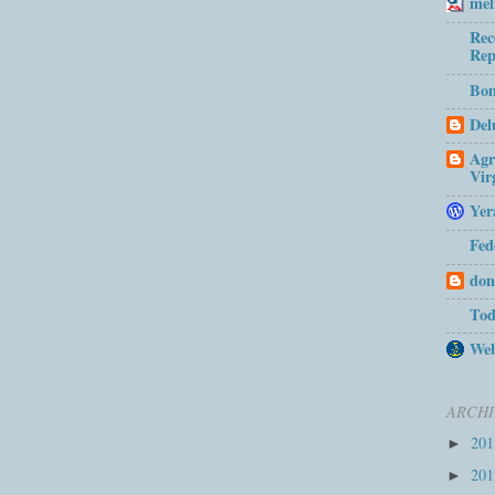
mel
Rec
Rep
Bom
Del
Agr
Vir
Yer
Fed
don
Tod
Web
ARCHI
20
►
20
►