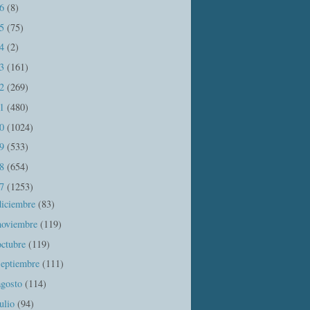
16
(8)
15
(75)
14
(2)
13
(161)
12
(269)
11
(480)
10
(1024)
09
(533)
08
(654)
07
(1253)
diciembre
(83)
noviembre
(119)
octubre
(119)
septiembre
(111)
agosto
(114)
julio
(94)