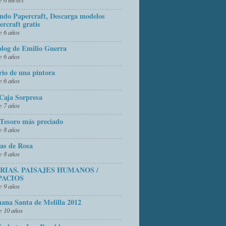
do Papercraft, Descarga modelos
ercraft gratis
 6 años
blog de Emilio Guerra
 6 años
rio de una pintora
 6 años
Caja Sorpresa
 7 años
Tesoro más preciado
 8 años
as de Rosa
 8 años
FRIAS. PAISAJES HUMANOS /
PACIOS
 9 años
ana Santa de Melilla 2012
 10 años