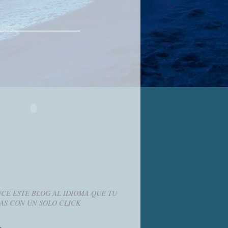
CE ESTE BLOG AL IDIOMA QUE TU
AS CON UN SOLO CLICK
g