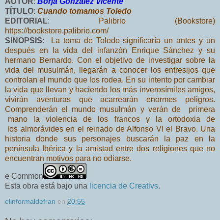
AUTOR
:
Borja González Vicente
TÍTULO
:
Cuando tomamos Toledo
EDITORIAL
:
Palibrio (Bookstore)
https://bookstore.palibrio.com/
SINOPSIS
:
La toma de Toledo significaría un antes y un
después en la vida del
infanzón Enrique Sánchez y su
hermano Bernardo. Con el objetivo de
investigar sobre la
vida del musulmán, llegarán a conocer los entresijos
que
controlan el mundo que los rodea. En su intento por cambiar
la vida
que llevan y haciendo los más inverosímiles amigos,
vivirán aventuras que
acarrearán enormes peligros.
Comprenderán el mundo musulmán y verán
de primera
mano la violencia de los francos y la ortodoxia de
los
almorávides en el reinado de Alfonso VI el Bravo. Una
historia donde sus
personajes buscarán la paz en la
península Ibérica y la amistad entre dos
religiones que no
encuentran motivos para no odiarse.
e Common
Esta obra está bajo una
licencia de Creativs
.
elinformaldefran
en
20:55