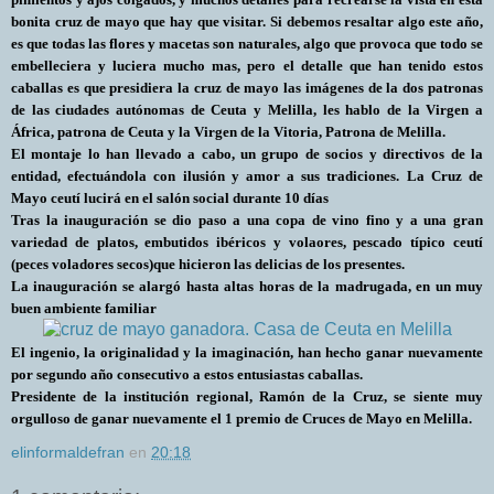
bonita cruz de mayo que hay que visitar. Si debemos resaltar algo este año,
es que todas las flores y macetas son naturales, algo que provoca que todo se
embelleciera y luciera mucho mas, pero el detalle que han tenido estos
caballas es que presidiera la cruz de mayo las imágenes de la dos patronas
de las ciudades autónomas de Ceuta y Melilla, les hablo de la Virgen a
África, patrona de Ceuta y la Virgen de la Vitoria, Patrona de Melilla.
El montaje lo han llevado a cabo, un grupo de socios y directivos de la
entidad, efectuándola con ilusión y amor a sus tradiciones. La Cruz de
Mayo ceutí lucirá en el salón social durante 10 días
Tras la inauguración se dio paso a una copa de vino fino y a una gran
variedad de platos, embutidos ibéricos y volaores, pescado típico ceutí
(peces voladores secos)que hicieron las delicias de los presentes.
La inauguración se alargó hasta altas horas de la madrugada, en un muy
buen ambiente familiar
El ingenio, la originalidad y la imaginación, han hecho ganar nuevamente
por segundo año consecutivo a
estos entusiastas caballas.
Presidente de la institución regional, Ramón de la Cruz, se siente muy
orgulloso de ganar nuevamente el 1 premio de Cruces de Mayo en Melilla.
elinformaldefran
en
20:18