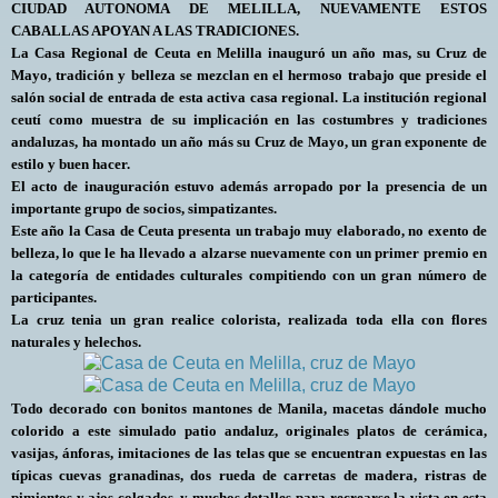
CIUDAD AUTONOMA DE MELILLA, NUEVAMENTE ESTOS
CABALLAS APOYAN A LAS TRADICIONES.
La Casa Regional de Ceuta en Melilla inauguró un año mas, su Cruz de
Mayo, tradición y belleza se mezclan en el hermoso trabajo que preside el
salón social de entrada de esta activa casa regional. La institución regional
ceutí como muestra de su implicación en las costumbres y tradiciones
andaluzas, ha montado un año más su Cruz de Mayo, un gran exponente de
estilo y buen hacer.
El acto de inauguración estuvo además arropado por la presencia de un
importante grupo de socios, simpatizantes.
Este año la Casa de Ceuta
presenta un trabajo muy elaborado, no exento de
belleza, lo que le ha llevado a alzarse nuevamente con un primer premio en
la categoría de entidades culturales compitiendo con un gran número de
participantes.
La cruz tenia un gran realice colorista, realizada toda ella con flores
naturales y helechos.
Todo decorado con bonitos mantones de Manila, macetas dándole mucho
colorido a este simulado patio andaluz, originales platos de cerámica,
vasijas, ánforas, imitaciones de las telas que se encuentran expuestas en las
típicas cuevas granadinas, dos rueda de carretas de madera, ristras de
pimientos y ajos colgados, y muchos detalles para recrearse la vista en esta