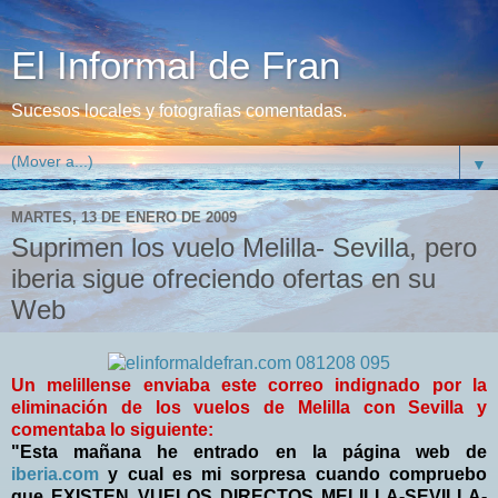
El Informal de Fran
Sucesos locales y fotografias comentadas.
▼
MARTES, 13 DE ENERO DE 2009
Suprimen los vuelo Melilla- Sevilla, pero
iberia sigue ofreciendo ofertas en su
Web
Un melillense enviaba este correo indignado por la
eliminación de los vuelos de Melilla con Sevilla y
comentaba lo siguiente:
"Esta mañana he entrado en la página web de
iberia.com
y cual es mi sorpresa cuando compruebo
que EXISTEN VUELOS DIRECTOS MELILLA-SEVILLA-