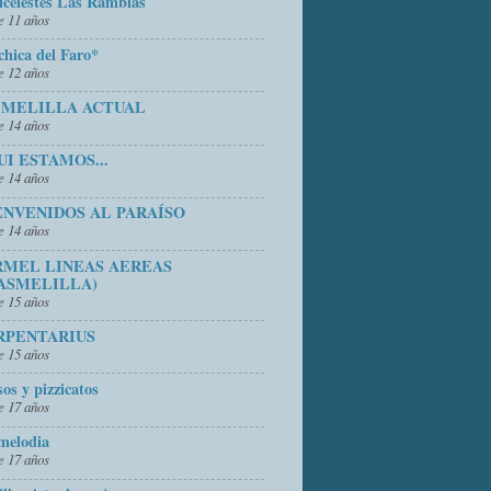
icelestes Las Ramblas
 11 años
chica del Faro*
 12 años
 MELILLA ACTUAL
 14 años
UI ESTAMOS...
 14 años
ENVENIDOS AL PARAÍSO
 14 años
RMEL LINEAS AEREAS
ASMELILLA)
 15 años
RPENTARIUS
 15 años
sos y pizzicatos
 17 años
melodia
 17 años