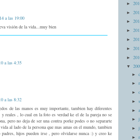
20
►
20
►
14 a las 19:00
20
►
eva visión de la vida...muy bien
20
►
20
►
20
►
20
►
0 a las 4:35
20
▼
►
►
►
0 a las 8:32
►
 dedos de las manos es muy importante, tambien hay diferentes
►
y reales , lo cual en la foto es verdad ke el de la pareja no se
►
ona, pero no deja de ser una contra porke podes o no separarte
u vida al lado de la persona que mas amas en el mundo, tambien
►
padres, hijos pueden irse , pero olvidarse nunca :) y creo ke
►