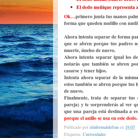
El dedo meñique representa a 
Ok…
primero junta tus manos palm
forma que queden nudillo con nudil
Ahora intenta separar de forma para
que se abren porque tus padres no 
muerte, únelos de nuevo.
Ahora intenta separar igual los d
notarás que también se abren porq
casarse y tener hijos.
Intenta ahora separar de la misma
estos también se abren porque tus h
de nuevo.
Finalmente, trata de separar tus
pareja) y te sorprenderás al ver 
que una pareja está destinada a es
porque el anillo se usa en este dedo.
Publicado por
elinformaldefran
en
19:07
Etiquetas:
Curiosidades