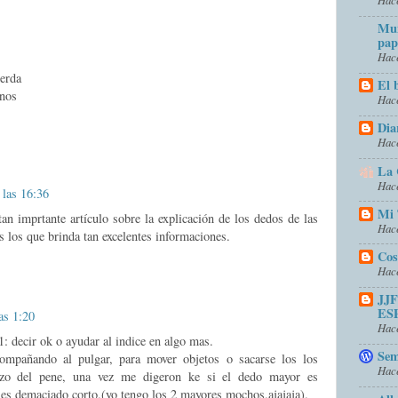
Mun
pap
Hace
ierda
El 
rnos
Hace
Dia
Hace
La 
Hace
 las 16:36
Mi 
tan imprtante artículo sobre la explicación de los dedos de las
Hace
s los que brinda tan excelentes informaciones.
Cos
Hace
JJ
ES
as 1:20
Hace
 1: decir ok o ayudar al indice en algo mas.
Sem
compañando al pulgar, para mover objetos o sacarse los los
Hace
azo del pene, una vez me digeron ke si el dedo mayor es
 es demaciado corto.(yo tengo los 2 mayores mochos.ajajaja).