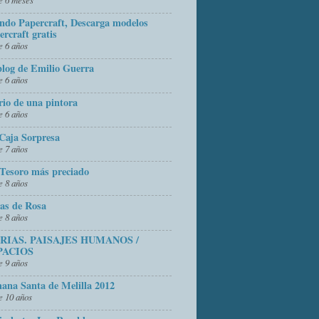
do Papercraft, Descarga modelos
ercraft gratis
 6 años
blog de Emilio Guerra
 6 años
rio de una pintora
 6 años
Caja Sorpresa
 7 años
Tesoro más preciado
 8 años
as de Rosa
 8 años
FRIAS. PAISAJES HUMANOS /
PACIOS
 9 años
ana Santa de Melilla 2012
 10 años