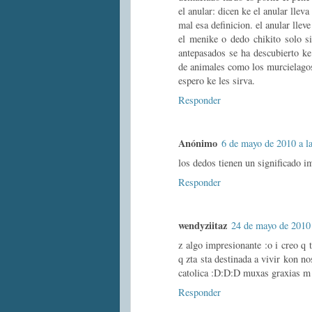
el anular: dicen ke el anular llev
mal esa definicion. el anular lle
el menike o dedo chikito solo s
antepasados se ha descubierto ke
de animales como los murcielagos 
espero ke les sirva.
Responder
Anónimo
6 de mayo de 2010 a l
los dedos tienen un significado i
Responder
wendyziitaz
24 de mayo de 2010 
z algo impresionante :o i creo q 
q zta sta destinada a vivir kon n
catolica :D:D:D muxas graxias m a
Responder