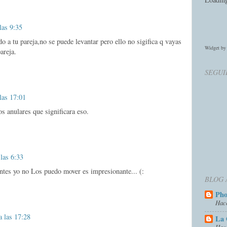
las 9:35
do a tu pareja,no se puede levantar pero ello no sigifica q vayas
Widget b
areja.
SEGUI
las 17:01
s anulares que significara eso.
 las 6:33
ntes yo no Los puedo mover es impresionante... (:
BLOG 
Ph
Hac
a las 17:28
La 
Hac