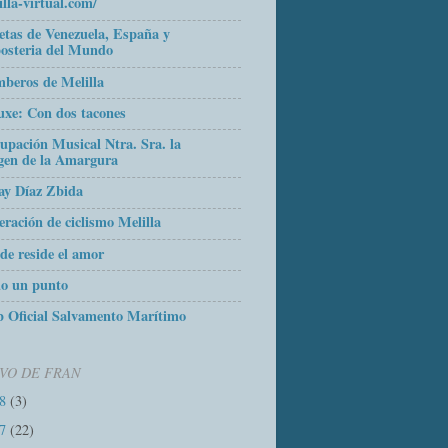
illa-virtual.com/
etas de Venezuela, España y
osteria del Mundo
beros de Melilla
uxe: Con dos tacones
upación Musical Ntra. Sra. la
gen de la Amargura
ay Díaz Zbida
eración de ciclismo Melilla
de reside el amor
o un punto
 Oficial Salvamento Marítimo
VO DE FRAN
18
(3)
17
(22)