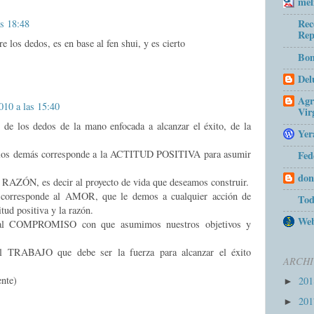
mel
Rec
as 18:48
Rep
 los dedos, es en base al fen shui, y es cierto
Bom
Del
Agr
010 a las 15:40
Vir
 de los dedos de la mano enfocada a alcanzar el éxito, de la
Yer
 a los demás corresponde a la ACTITUD POSITIVA para asumir
Fed
don
la RAZÓN, es decir al proyecto de vida que deseamos construir.
 corresponde al AMOR, que le demos a cualquier acción de
Tod
itud positiva y la razón.
Web
e al COMPROMISO con que asumimos nuestros objetivos y
al TRABAJO que debe ser la fuerza para alcanzar el éxito
ARCHI
nte)
20
►
20
►