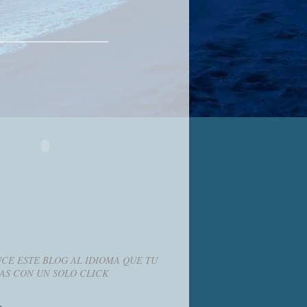
CE ESTE BLOG AL IDIOMA QUE TU
AS CON UN SOLO CLICK
g