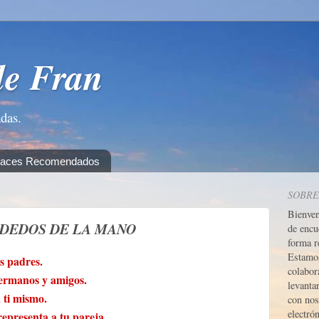
de Fran
adas.
laces Recomendados
SOBRE
Bienve
 DEDOS DE LA MANO
de encu
forma r
Estamos
s padres.
colabor
hermanos y amigos.
levanta
 ti mismo.
con nos
electrón
epresenta a tu pareja.