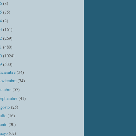
16
(8)
15
(75)
14
(2)
13
(161)
12
(269)
11
(480)
10
(1024)
09
(533)
diciembre
(34)
noviembre
(74)
octubre
(57)
septiembre
(41)
agosto
(25)
julio
(16)
junio
(30)
mayo
(67)