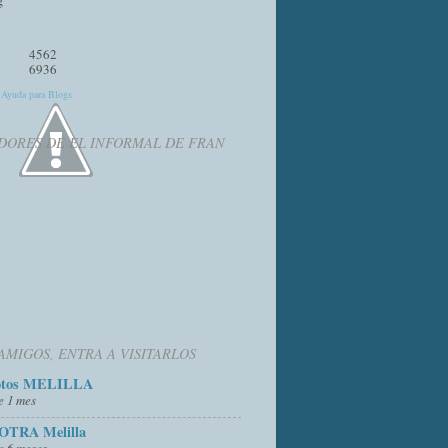
4562
6936
y
Ayuda para Blogs
DORES DE EL INFORMAL DE FRAN
AMIGOS, ENTRA A VISITARLOS
otos MELILLA
e 1 mes
OTRA Melilla
e 6 meses