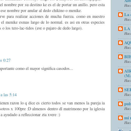
Alb
a el nombre por su destino ke es el de portar un anillo. pero esta
Hace
ve ese nombre por anular al dedo chikino o menike.
La 
irve para realizar acciones de mucha fuerza. como en nuestro
Hace
 el menike esmas largo de lo normal. es asi en otras especies
o los tero-lac-tidos (ave o pajaro de dedo largo).
LA
Hace
AQ
Hace
BI
as 0:27
Hace
mportante como el mayor significa casodos...
AI
(M
Hace
SE
Hace
a las 5:14
tienen razon lo q dice es cierto todos se van menos la pareja ia
pul
Hace
osotros x 100pre :D almenos dentro dl matrimono por la iglesia
 ayudado a refleccionar zta xvere :)
mi 
Hace