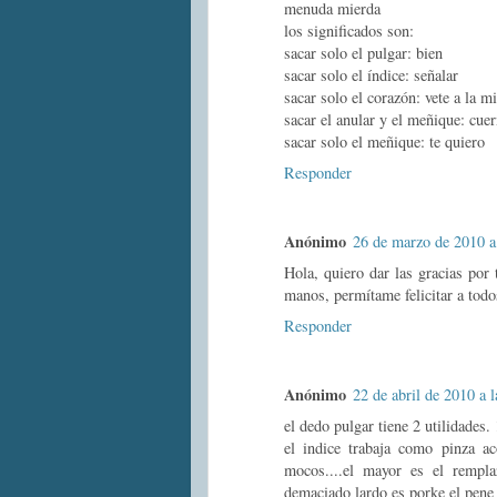
menuda mierda
los significados son:
sacar solo el pulgar: bien
sacar solo el índice: señalar
sacar solo el corazón: vete a la m
sacar el anular y el meñique: cue
sacar solo el meñique: te quiero
Responder
Anónimo
26 de marzo de 2010 a
Hola, quiero dar las gracias por 
manos, permítame felicitar a todo
Responder
Anónimo
22 de abril de 2010 a l
el dedo pulgar tiene 2 utilidades.
el indice trabaja como pinza a
mocos....el mayor es el rempl
demaciado lardo es porke el pene