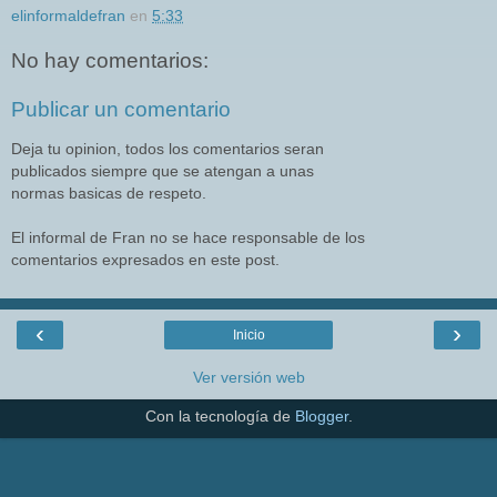
elinformaldefran
en
5:33
No hay comentarios:
Publicar un comentario
Deja tu opinion, todos los comentarios seran
publicados siempre que se atengan a unas
normas basicas de respeto.
El informal de Fran no se hace responsable de los
comentarios expresados en este post.
‹
›
Inicio
Ver versión web
Con la tecnología de
Blogger
.