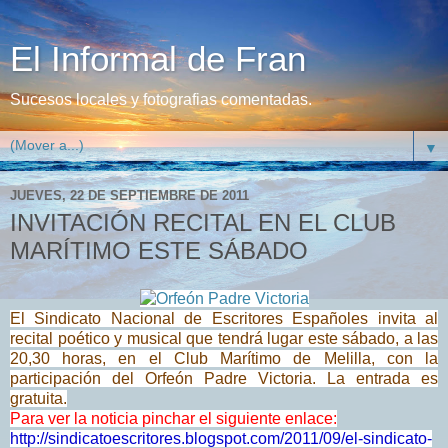
El Informal de Fran
Sucesos locales y fotografias comentadas.
▼
JUEVES, 22 DE SEPTIEMBRE DE 2011
INVITACIÓN RECITAL EN EL CLUB
MARÍTIMO ESTE SÁBADO
El Sindicato Nacional de Escritores Españoles invita al
recital poético y musical que tendrá lugar este sábado, a las
20,30 horas, en el Club Marítimo de Melilla, con la
participación del Orfeón Padre Victoria. La entrada es
gratuita.
Para ver la noticia pinchar el siguiente enlace:
http://sindicatoescritores.
blogspot.com/2011/09/el-
sindicato-