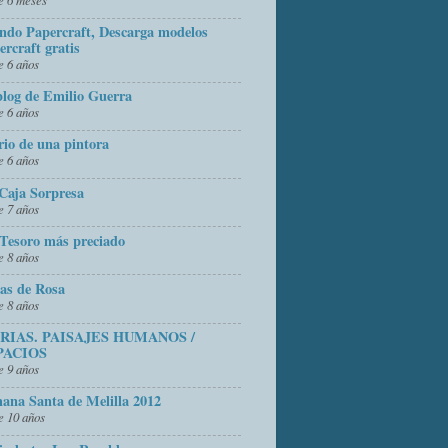
do Papercraft, Descarga modelos
ercraft gratis
 6 años
blog de Emilio Guerra
 6 años
rio de una pintora
 6 años
Caja Sorpresa
 7 años
Tesoro más preciado
 8 años
as de Rosa
 8 años
FRIAS. PAISAJES HUMANOS /
PACIOS
 9 años
ana Santa de Melilla 2012
 10 años