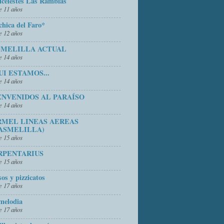
icelestes Las Ramblas
 11 años
chica del Faro*
 12 años
 MELILLA ACTUAL
 14 años
UI ESTAMOS...
 14 años
ENVENIDOS AL PARAÍSO
 14 años
RMEL LINEAS AEREAS
ASMELILLA)
 15 años
RPENTARIUS
 15 años
sos y pizzicatos
 17 años
melodia
 17 años