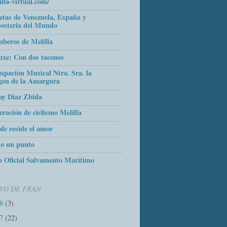
illa-virtual.com/
etas de Venezuela, España y
osteria del Mundo
beros de Melilla
uxe: Con dos tacones
upación Musical Ntra. Sra. la
gen de la Amargura
ay Díaz Zbida
eración de ciclismo Melilla
de reside el amor
o un punto
 Oficial Salvamento Marítimo
VO DE FRAN
18
(3)
17
(22)