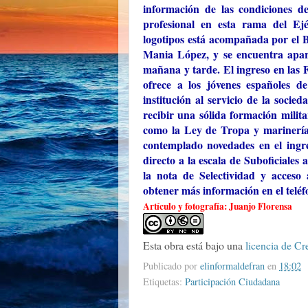
información de las condiciones d
profesional en esta rama del Ejé
logotipos está acompañada por el 
Mania López, y se encuentra apar
mañana y tarde. El ingreso en las
ofrece a los jóvenes españoles d
institución al servicio de la soci
recibir una sólida formación militar
como la Ley de Tropa y marinería
contemplado novedades en el ingr
directo a la escala de Suboficiales 
la nota de Selectividad y acceso 
obtener más información en el telé
Artículo y fotografía: Juanjo Florensa
Esta obra está bajo una
licencia de C
Publicado por
elinformaldefran
en
18:02
Etiquetas:
Participación Ciudadana