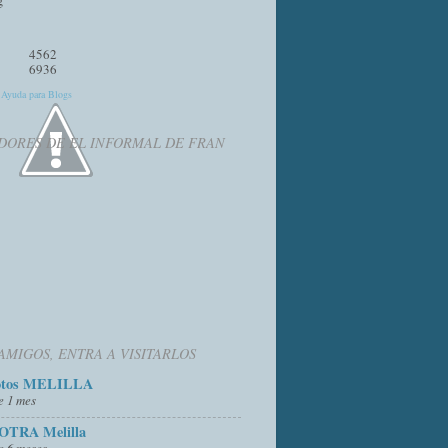
4562
6936
y
Ayuda para Blogs
DORES DE EL INFORMAL DE FRAN
AMIGOS, ENTRA A VISITARLOS
otos MELILLA
e 1 mes
OTRA Melilla
e 6 meses