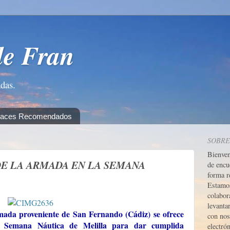
de Fran
adas.
laces Recomendados
SOBRE
Bienve
DE LA ARMADA EN LA SEMANA
de encu
forma r
Estamos
colabor
levanta
mada proveniente de San Fernando (Cádiz) se ofrece
con nos
a Semana Náutica de Melilla para dar cumplida
electrón