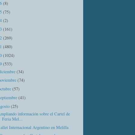
16
(8)
15
(75)
14
(2)
13
(161)
12
(269)
11
(480)
10
(1024)
09
(533)
diciembre
(34)
noviembre
(74)
octubre
(57)
septiembre
(41)
agosto
(25)
mpliando información sobre el Cartel de
Feria Mel...
allet Internacional Argentino en Melilla