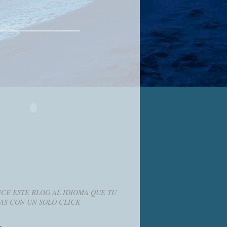
CE ESTE BLOG AL IDIOMA QUE TU
AS CON UN SOLO CLICK
g