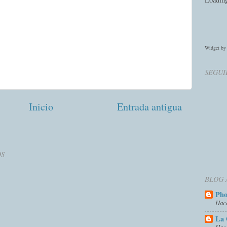
Widget b
SEGUI
Inicio
Entrada antigua
OS
BLOG 
Ph
Hac
La 
Hac