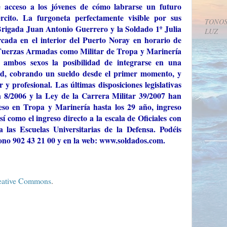
e acceso a los jóvenes de cómo labrarse un futuro
rcito. La furgoneta perfectamente visible por sus
TONOS
Brigada Juan Antonio Guerrero y la Soldado 1º Julia
LUZ
cada en el interior del Puerto Noray en horario de
 Fuerzas Armadas como Militar de Tropa y Marinería
e ambos sexos la posibilidad de integrarse en una
edad, cobrando un sueldo desde el primer momento, y
 y profesional. Las últimas disposiciones legislativas
 8/2006 y la Ley de la Carrera Militar 39/2007 han
eso en Tropa y Marinería hasta los 29 año, ingreso
así como el ingreso directo a la escala de Oficiales con
a las Escuelas Universitarias de la Defensa. Podéis
fono 902 43 21 00 y en la web: www.soldados.com.
reative Commons
.