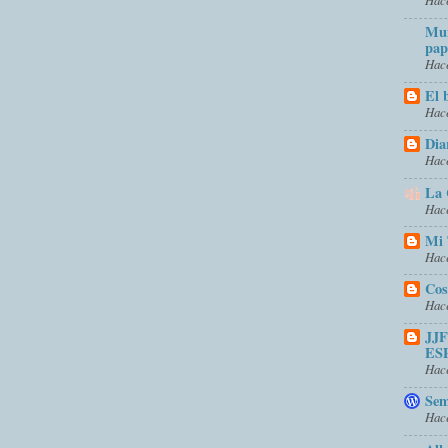
Mun
pap
Hace
El 
Hace
Dia
Hace
La 
Hace
Mi 
Hace
Cos
Hace
JJ
ES
Hace
Sem
Hace