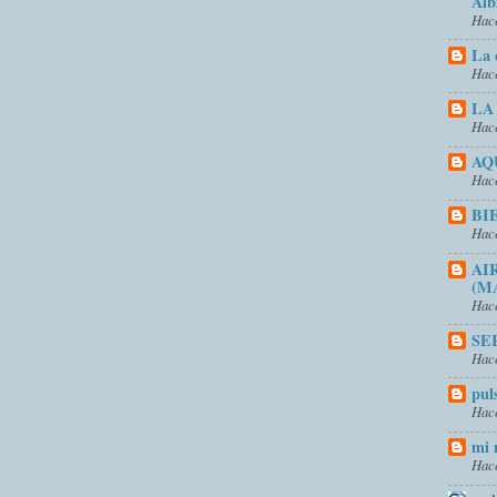
Alb
Hace
La 
Hace
LA
Hace
AQ
Hace
BI
Hace
AI
(M
Hace
SE
Hace
pul
Hace
mi 
Hace