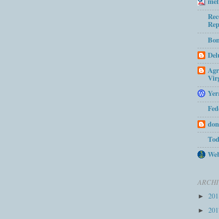
mel
Rec
Rep
Bom
Del
Agr
Vir
Yer
Fed
don
Tod
Web
ARCHI
20
►
20
►