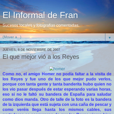
El Informal de Fran
Sucesos locales y fotografias comentadas.
▼
JUEVES, 8 DE NOVIEMBRE DE 2007
El que mejor vió a los Reyes
Como no, el amigo Homer no podía faltar a la visita de
los Reyes y fue uno de los que mejor pudo verlos,
porque con tanta gente y tanta banderita hubo quien no
los vio pasar después de estar esperando varias horas,
eso si no le faltó su bandera de España para saludar
como dios manda. Otro de talle de la foto es la bandera
de la izquierda que está sujeta con una caña de pescar y
como veréis llega hasta los mismos cables, sus