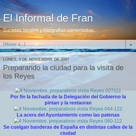
El Informal de Fran
Sucesos locales y fotografias comentadas.
▼
LUNES, 5 DE NOVIEMBRE DE 2007
Preparando la ciudad para la visita de
los Reyes
Por fin la fachada de la Delegación del Gobierno la
pintan y la restauran
La acera del Ayuntamiento como las patenas
Se cuelgan banderas de España en distintas calles de la
ciudad