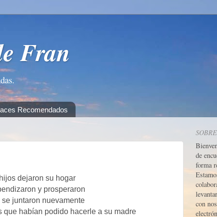
de Fran
adas.
laces Recomendados
SOBRE
Bienve
de encu
forma r
Estamos
hijos dejaron su hogar
colabor
pendizaron y prosperaron
levanta
se juntaron nuevamente
con nos
s que habían podido hacerle a su madre
electrón