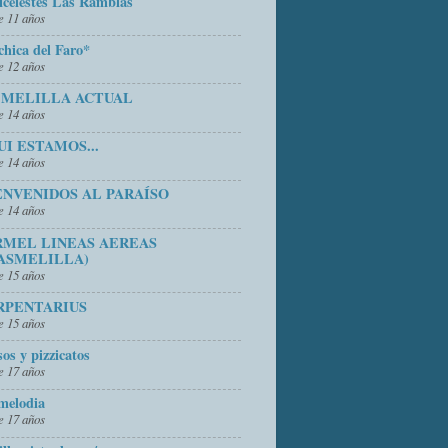
icelestes Las Ramblas
 11 años
chica del Faro*
 12 años
 MELILLA ACTUAL
 14 años
UI ESTAMOS...
 14 años
ENVENIDOS AL PARAÍSO
 14 años
RMEL LINEAS AEREAS
ASMELILLA)
 15 años
RPENTARIUS
 15 años
sos y pizzicatos
 17 años
melodia
 17 años