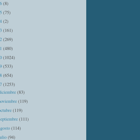
16
(8)
15
(75)
14
(2)
13
(161)
12
(269)
11
(480)
10
(1024)
09
(533)
08
(654)
07
(1253)
diciembre
(83)
noviembre
(119)
octubre
(119)
septiembre
(111)
agosto
(114)
julio
(94)