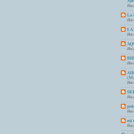
Alb
Hace
La 
Hace
LA
Hace
AQ
Hace
BI
Hace
AI
(M
Hace
SE
Hace
pul
Hace
mi 
Hace