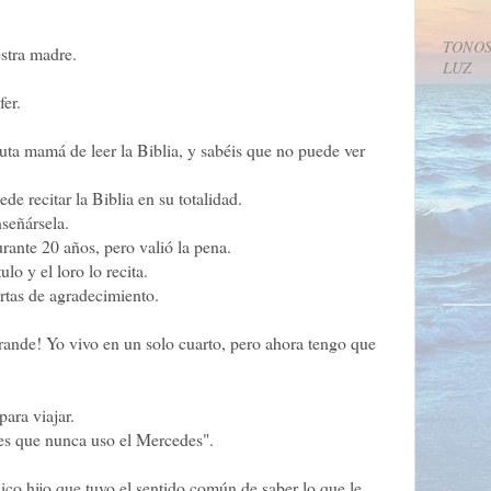
TONOS
stra madre.
LUZ
er.
ruta mamá de leer la Biblia, y sabéis que no puede ver
 recitar la Biblia en su totalidad.
señársela.
rante 20 años, pero valió la pena.
o y el loro lo recita.
rtas de agradecimiento.
 grande! Yo vivo en un solo cuarto, pero ahora tengo que
ara viajar.
 es que nunca uso el Mercedes".
ico hijo que tuvo el sentido común de saber lo que le