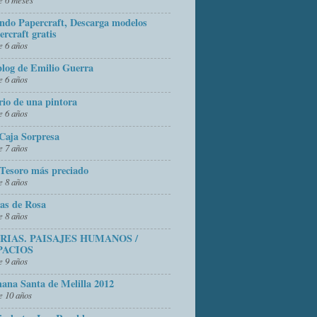
do Papercraft, Descarga modelos
ercraft gratis
 6 años
blog de Emilio Guerra
 6 años
rio de una pintora
 6 años
Caja Sorpresa
 7 años
Tesoro más preciado
 8 años
as de Rosa
 8 años
FRIAS. PAISAJES HUMANOS /
PACIOS
 9 años
ana Santa de Melilla 2012
 10 años