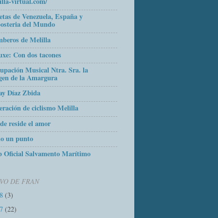
illa-virtual.com/
etas de Venezuela, España y
osteria del Mundo
beros de Melilla
uxe: Con dos tacones
upación Musical Ntra. Sra. la
gen de la Amargura
ay Díaz Zbida
eración de ciclismo Melilla
de reside el amor
o un punto
 Oficial Salvamento Marítimo
VO DE FRAN
18
(3)
17
(22)