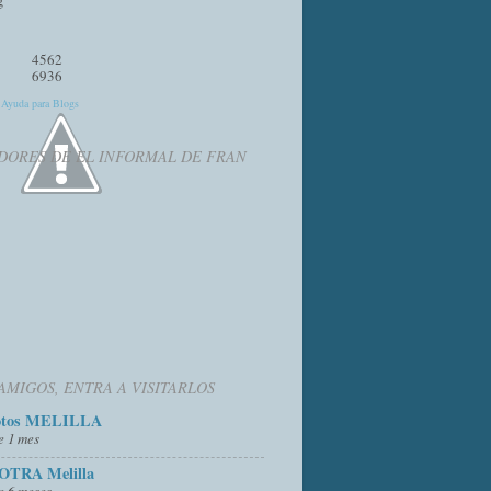
4562
6936
y
Ayuda para Blogs
DORES DE EL INFORMAL DE FRAN
AMIGOS, ENTRA A VISITARLOS
otos MELILLA
e 1 mes
OTRA Melilla
e 6 meses