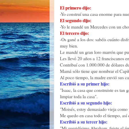
El primero dijo:
-Yo construí una casa enorme para nue
El segundo dijo:
-Yo le mandé un Mercedes con un chof
El tercero dijo:
-Os gané a los dos: sabéis cuánto disf
muy bien.
Le mandé un gran loro marrón que puede
Les llevó 20 años a 12 franciscanos en
Contribuí con 1.000.000 de dólares du
Mamá sólo tiene que nombrar el Capítul
Al poco tiempo, la madre envió sus ca
Escribió a su primer hijo:
"Isaac, la casa que construiste es tan
limpiar toda la casa".
Escribió a su segundo hijo:
"Moisés, estoy demasiado vieja como p
Me quedo en casa todo el tiempo, así
Escribió a su tercer hijo:
"Mi queridísimo Abraham, fuiste el ún