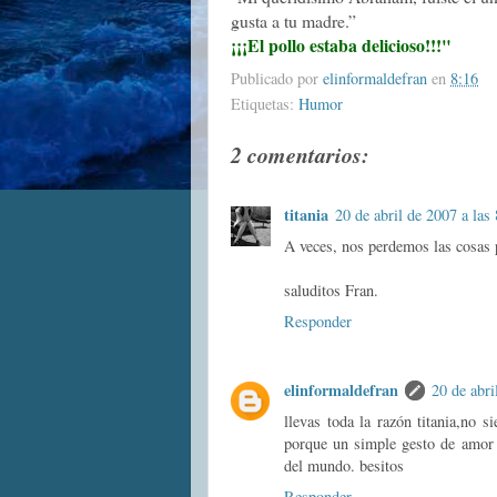
gusta a tu madre.”
¡¡¡El pollo estaba delicioso!!!"
Publicado por
elinformaldefran
en
8:16
Etiquetas:
Humor
2 comentarios:
titania
20 de abril de 2007 a las
A veces, nos perdemos las cosas p
saluditos Fran.
Responder
elinformaldefran
20 de abri
llevas toda la razón titania,no 
porque un simple gesto de amor 
del mundo. besitos
Responder