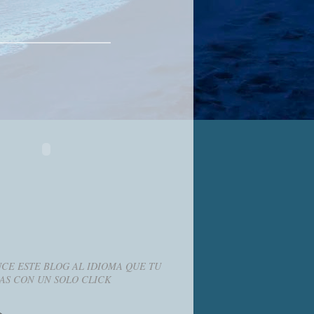
CE ESTE BLOG AL IDIOMA QUE TU
AS CON UN SOLO CLICK
g