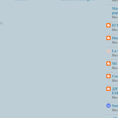
Mun
pap
Hace
OS
El 
Hace
Dia
Hace
La 
Hace
Mi 
Hace
Cos
Hace
JJ
ES
Hace
Sem
Hace