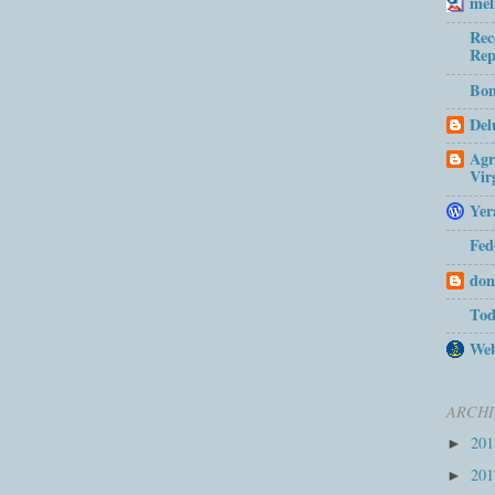
mel
Rec
Rep
Bom
Del
Agr
Vir
Yer
Fed
don
Tod
Web
ARCHI
20
►
20
►