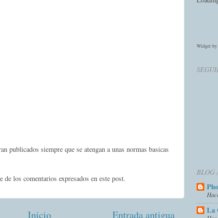
Widget b
SEGUI
eran publicados siempre que se atengan a unas normas basicas
BLOG 
e de los comentarios expresados en este post.
Ph
Hac
La 
Inicio
Entrada antigua
Hac