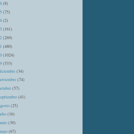
16
(8)
15
(75)
14
(2)
13
(161)
12
(269)
11
(480)
10
(1024)
09
(533)
diciembre
(34)
noviembre
(74)
octubre
(57)
septiembre
(41)
agosto
(25)
julio
(16)
junio
(30)
mayo
(67)