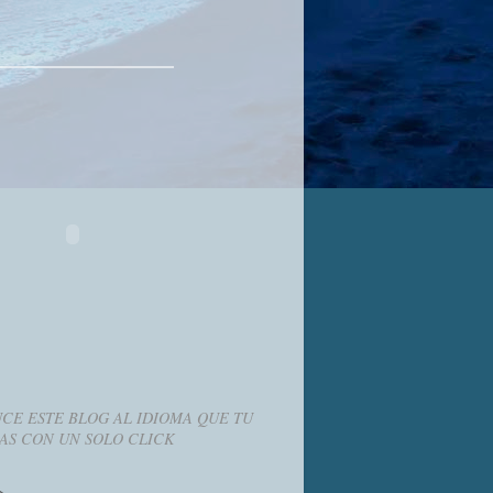
CE ESTE BLOG AL IDIOMA QUE TU
AS CON UN SOLO CLICK
g