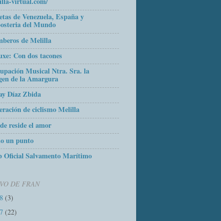
illa-virtual.com/
etas de Venezuela, España y
osteria del Mundo
beros de Melilla
uxe: Con dos tacones
upación Musical Ntra. Sra. la
gen de la Amargura
ay Díaz Zbida
eración de ciclismo Melilla
de reside el amor
o un punto
 Oficial Salvamento Marítimo
VO DE FRAN
18
(3)
17
(22)