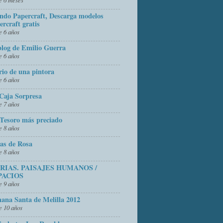
do Papercraft, Descarga modelos
ercraft gratis
 6 años
blog de Emilio Guerra
 6 años
rio de una pintora
 6 años
Caja Sorpresa
 7 años
Tesoro más preciado
 8 años
as de Rosa
 8 años
FRIAS. PAISAJES HUMANOS /
PACIOS
 9 años
ana Santa de Melilla 2012
 10 años