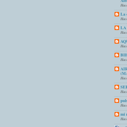
Alb
Hace
La 
Hace
LA
Hace
AQ
Hace
BI
Hace
AI
(M
Hace
SE
Hace
pul
Hace
mi 
Hace