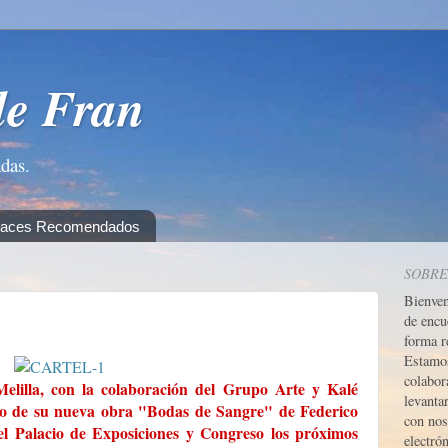
de Fran
adas.
laces Recomendados
SOBRE
Bienve
de encu
forma r
Estamos
colabor
lilla, con la colaboración del Grupo Arte y Kalé
levanta
ayo de su nueva obra "Bodas de Sangre" de Federico
con nos
el Palacio de Exposiciones y Congreso los próximos
electrón