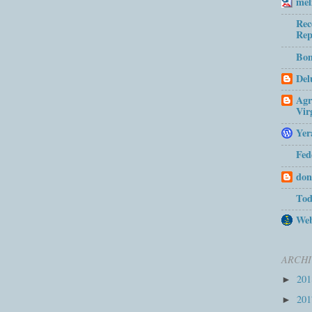
mel
Rec
Rep
Bom
Del
Agr
Vir
Yer
Fed
don
Tod
Web
ARCHI
20
►
20
►