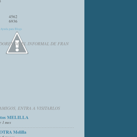
4562
6936
y
Ayuda para Blogs
DORES DE EL INFORMAL DE FRAN
AMIGOS, ENTRA A VISITARLOS
otos MELILLA
e 1 mes
OTRA Melilla
e 6 meses