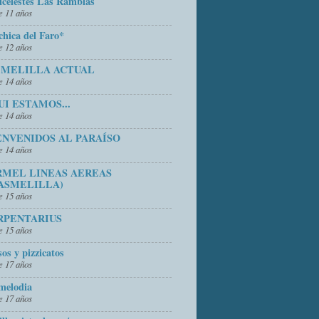
icelestes Las Ramblas
 11 años
chica del Faro*
 12 años
 MELILLA ACTUAL
 14 años
UI ESTAMOS...
 14 años
ENVENIDOS AL PARAÍSO
 14 años
RMEL LINEAS AEREAS
ASMELILLA)
 15 años
RPENTARIUS
 15 años
sos y pizzicatos
 17 años
melodia
 17 años