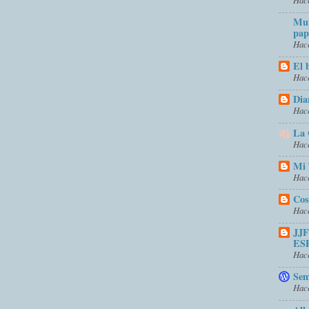
Mun
pap
Hace
El 
Hace
Dia
Hace
La 
Hace
Mi 
Hace
Cos
Hace
JJ
ES
Hace
Sem
Hace