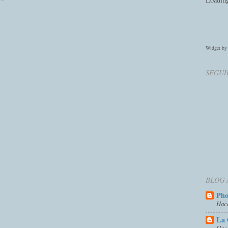
Widget b
SEGUI
BLOG 
Ph
Hac
La 
Hac