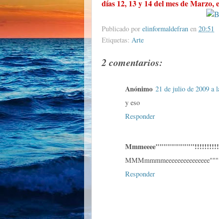
días 12, 13 y 14 del mes de Marzo, e
Publicado por
elinformaldefran
en
20:51
Etiquetas:
Arte
2 comentarios:
Anónimo
21 de julio de 2009 a 
y eso
Responder
Mmmeeee""""""""""!!!!!!!!!!!
MMMmmmmeeeeeeeeeeeeeee""""""
Responder