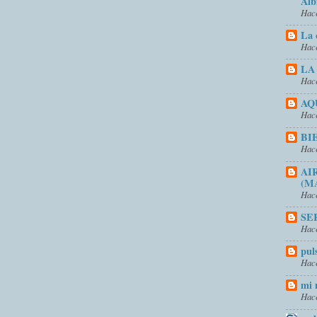
Alb
Hace
La 
Hace
LA
Hace
AQ
Hace
BI
Hace
AI
(M
Hace
SE
Hace
pul
Hace
mi 
Hace