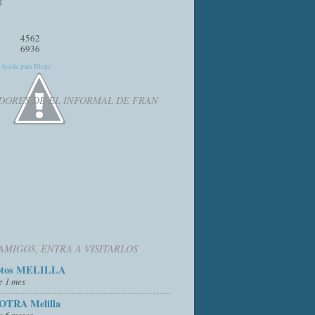
4562
6936
y
Ayuda para Blogs
DORES DE EL INFORMAL DE FRAN
AMIGOS, ENTRA A VISITARLOS
otos MELILLA
e 1 mes
OTRA Melilla
e 6 meses