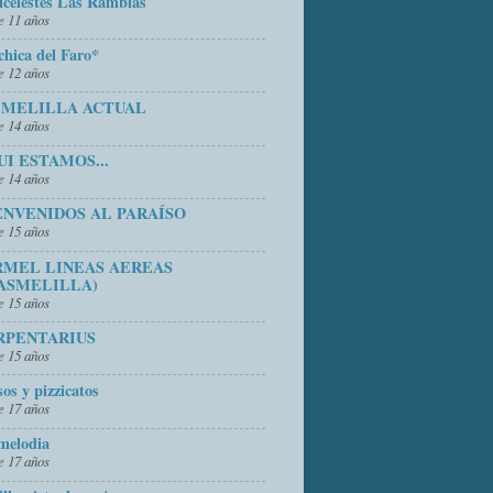
icelestes Las Ramblas
 11 años
chica del Faro*
 12 años
 MELILLA ACTUAL
 14 años
UI ESTAMOS...
 14 años
ENVENIDOS AL PARAÍSO
 15 años
RMEL LINEAS AEREAS
ASMELILLA)
 15 años
RPENTARIUS
 15 años
sos y pizzicatos
 17 años
melodia
 17 años