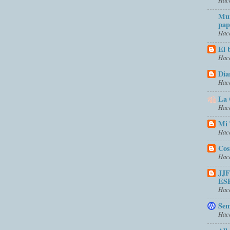
Mun
pap
Hace
El 
Hace
Dia
Hace
La 
Hace
Mi 
Hace
Cos
Hace
JJ
ES
Hace
Sem
Hace