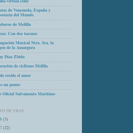
illa-virtual.com/
etas de Venezuela, España y
osteria del Mundo
beros de Melilla
uxe: Con dos tacones
upación Musical Ntra. Sra. la
gen de la Amargura
ay Díaz Zbida
eración de ciclismo Melilla
de reside el amor
o un punto
 Oficial Salvamento Marítimo
VO DE FRAN
18
(3)
17
(22)