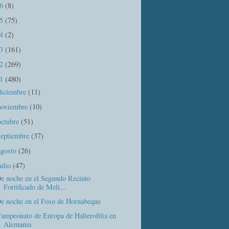
16
(8)
15
(75)
14
(2)
13
(161)
12
(269)
11
(480)
diciembre
(11)
noviembre
(10)
octubre
(51)
septiembre
(37)
agosto
(26)
julio
(47)
e noche en el Segundo Recinto
Fortificado de Meli...
e noche en el Foso de Hornabeque
ampeonato de Europa de Halterofilia en
Alemania