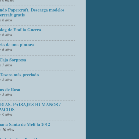
do Papercraft, Descarga modelos
ercraft gratis
 6 años
blog de Emilio Guerra
 6 años
rio de una pintora
 6 años
Caja Sorpresa
 7 años
Tesoro más preciado
 8 años
as de Rosa
 8 años
FRIAS. PAISAJES HUMANOS /
PACIOS
 9 años
ana Santa de Melilla 2012
 10 años