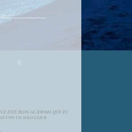
CE ESTE BLOG AL IDIOMA QUE TU
AS CON UN SOLO CLICK
g