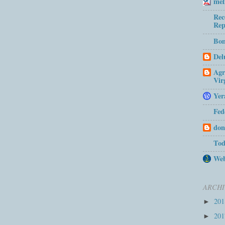
mel
Rec
Rep
Bom
Del
Agr
Vir
Yer
Fed
don
Tod
Web
ARCHI
20
►
20
►