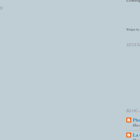
OS
Widget b
SEGUI
BLOG 
Ph
Hac
La 
Hac