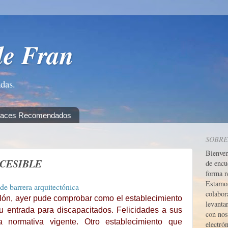
de Fran
adas.
laces Recomendados
SOBRE
Bienve
CCESIBLE
de encu
forma r
Estamos
colabor
lón, ayer pude comprobar como el establecimiento
levanta
 entrada para discapacitados. Felicidades a sus
con nos
a normativa vigente. Otro establecimiento que
electrón