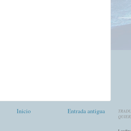
Inicio
Entrada antigua
TRADU
QUIER
Loadin