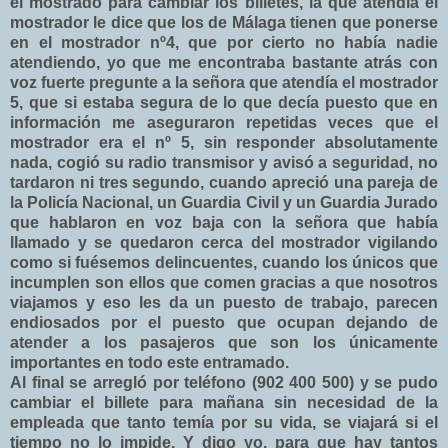
el mostrado para cambiar los billetes, la que atendía el
mostrador le dice que los de Málaga tienen que ponerse
en el mostrador nº4, que por cierto no había nadie
atendiendo, yo que me encontraba bastante atrás con
voz fuerte pregunte a la señora que atendía el mostrador
5, que si estaba segura de lo que decía puesto que en
información me aseguraron repetidas veces que el
mostrador era el nº 5, sin responder absolutamente
nada, cogió su radio transmisor y avisó a seguridad, no
tardaron ni tres segundo, cuando apreció una pareja de
la Policía Nacional, un Guardia Civil y un Guardia Jurado
que hablaron en voz baja con la señora que había
llamado y se quedaron cerca del mostrador vigilando
como si fuésemos delincuentes, cuando los únicos que
incumplen son ellos que comen gracias a que nosotros
viajamos y eso les da un puesto de trabajo, parecen
endiosados por el puesto que ocupan dejando de
atender a los pasajeros que son los únicamente
importantes en todo este entramado.
Al final se arregló por teléfono (902 400 500) y se pudo
cambiar el billete para mañana sin necesidad de la
empleada que tanto temía por su vida, se viajará si el
tiempo no lo impide. Y digo yo, para que hay tantos