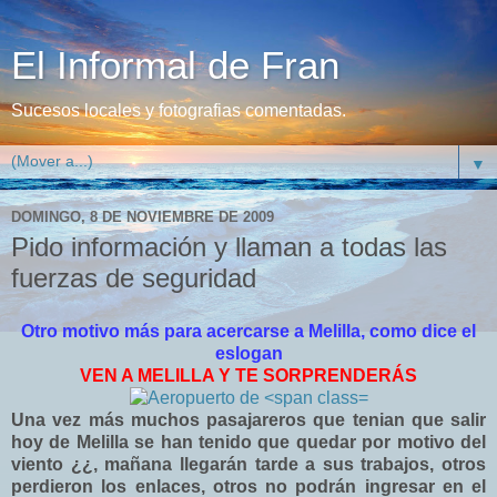
El Informal de Fran
Sucesos locales y fotografias comentadas.
▼
DOMINGO, 8 DE NOVIEMBRE DE 2009
Pido información y llaman a todas las
fuerzas de seguridad
Otro motivo más para acercarse a Melilla, como dice el
eslogan
VEN A MELILLA Y TE SORPRENDERÁS
Una vez más muchos pasajareros que tenian que salir
hoy de Melilla se han tenido que quedar por motivo del
viento ¿¿, mañana llegarán tarde a sus trabajos, otros
perdieron los enlaces, otros no podrán ingresar en el