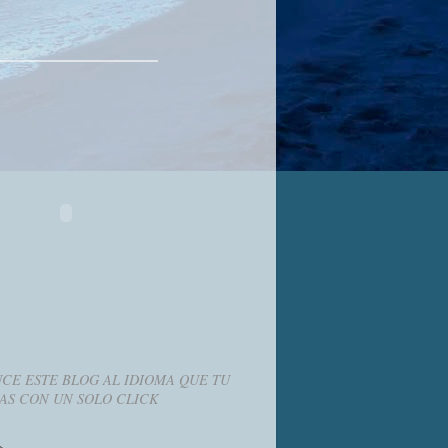
CE ESTE BLOG AL IDIOMA QUE TU
AS CON UN SOLO CLICK
g