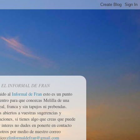
 EL INFORMAL DE FRAN
nido al
Informal de Fran
esto es un punto
entro para que conozcas Melilla de una
eal, franca y sin tapujos ni prebendas.
 abiertos a vuestras sugerencias y
aciones, si tienes algo que creas que puede
r interes no dudes en ponerte en contacto
otros por medio de nuestro correo
ico:
elinformaldefran@gmail.com