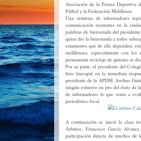
Asociación de la Prensa Deportiva d
Fútbol y la Federación Melillense.
Una veintena de informadores repre
comunicación existentes en la ciud
palabras de bienvenida del president
quien dio la bienvenida a todos subra
estamentos que de ella dependen, está
melillenses, especialmente con los 
permanente reciclaje de quienes se ded
Por su parte, el presidente del Cole
hizo hincapié en la inmediata respue
presidente de la APDM, Avelino Gutié
ningún esfuerzo en pro del éxito de 
de informadores lo que venía a evid
periodístico local.
A continuación se inició la clase te
Árbitros, Francisco García Alvarez
participación directa de muchos de l