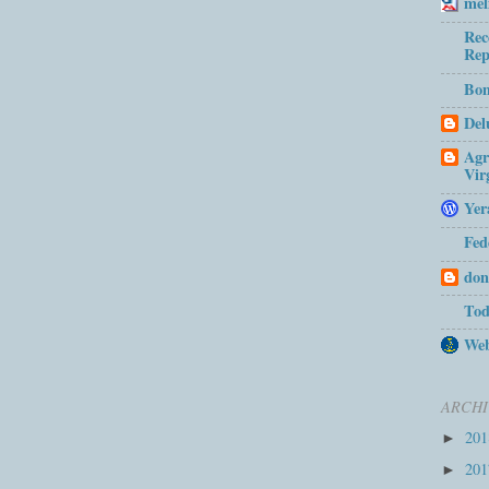
mel
Rec
Rep
Bom
Del
Agr
Vir
Yer
Fed
don
Tod
Web
ARCHI
20
►
20
►