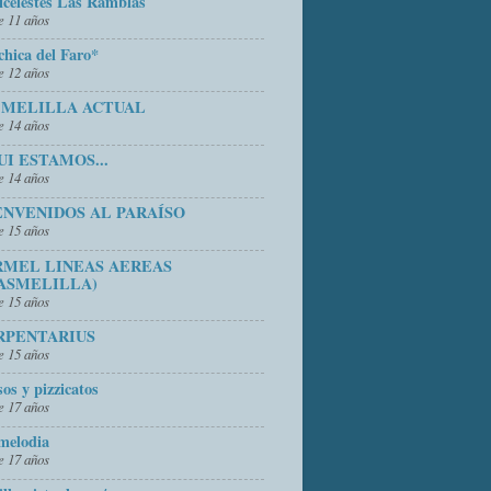
icelestes Las Ramblas
 11 años
chica del Faro*
 12 años
 MELILLA ACTUAL
 14 años
UI ESTAMOS...
 14 años
ENVENIDOS AL PARAÍSO
 15 años
RMEL LINEAS AEREAS
ASMELILLA)
 15 años
RPENTARIUS
 15 años
sos y pizzicatos
 17 años
melodia
 17 años