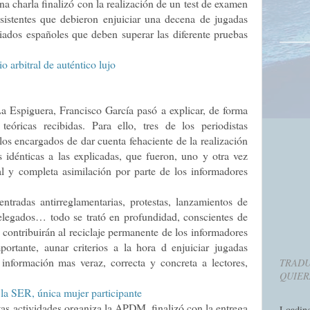
 charla finalizó con la realización de un test de examen
sistentes que debieron enjuiciar una decena de jugadas
giados españoles que deben superar las diferente pruebas
a Espiguera, Francisco García pasó a explicar, de forma
 teóricas recibidas. Para ello, tres de los periodistas
 los encargados de dar cuenta fehaciente de la realización
s idénticas a las explicadas, que fueron, uno y otra vez
tal y completa asimilación por parte de los informadores
entradas antirreglamentarias, protestas, lanzamientos de
delegados… todo se trató en profundidad, conscientes de
 contribuirán al reciclaje permanente de los informadores
ortante, aunar criterios a la hora d enjuiciar jugadas
a información mas veraz, correcta y concreta a lectores,
TRADU
QUIER
as actividades organiza la APDM, finalizó con la entrega
Loadin