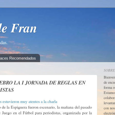
de Fran
adas.
laces Recomendados
SOBRE
Bienve
EBRO LA I JORNADA DE REGLAS EN
de encu
forma r
ISTAS
Estamos
colabor
levanta
o de la Espiguera fueron escenario, la mañana del pasado
con nos
 Juego en el Fútbol para periodistas, organizada por la
electrón