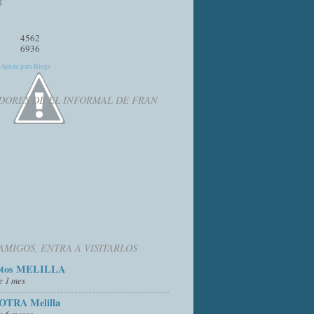
4562
6936
y
Ayuda para Blogs
DORES DE EL INFORMAL DE FRAN
AMIGOS, ENTRA A VISITARLOS
otos MELILLA
e 1 mes
OTRA Melilla
e 6 meses