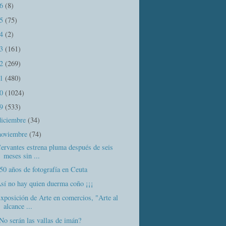
16
(8)
15
(75)
14
(2)
13
(161)
12
(269)
11
(480)
10
(1024)
09
(533)
diciembre
(34)
noviembre
(74)
ervantes estrena pluma después de seis
meses sin ...
50 años de fotografía en Ceuta
sí no hay quien duerma coño ¡¡¡
xposición de Arte en comercios, "Arte al
alcance ...
No serán las vallas de imán?