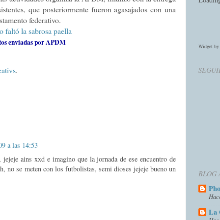
sistentes, que posteriormente fueron agasajados con una
estamento federativo.
tos enviadas por APDM
Widget b
eativs
.
SEGUI
9 a las 14:53
, jejeje ains xxd e imagino que la jornada de ese encuentro de
eh, no se meten con los futbolistas, semi dioses jejeje bueno un
BLOG 
Ph
Hac
La 
Hac