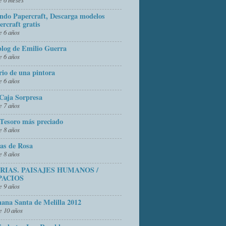
do Papercraft, Descarga modelos
ercraft gratis
 6 años
blog de Emilio Guerra
 6 años
rio de una pintora
 6 años
Caja Sorpresa
 7 años
Tesoro más preciado
 8 años
as de Rosa
 8 años
FRIAS. PAISAJES HUMANOS /
PACIOS
 9 años
ana Santa de Melilla 2012
 10 años