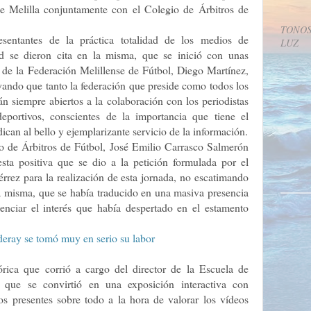
e Melilla conjuntamente con el Colegio de Árbitros de
TONOS
sentantes de la práctica totalidad de los medios de
LUZ
ad se dieron cita en la misma, que se inició con unas
e de la Federación Melillense de Fútbol, Diego Martínez,
yando que tanto la federación que preside como todos los
n siempre abiertos a la colaboración con los periodistas
deportivos, conscientes de la importancia que tiene el
ican al bello y ejemplarizante servicio de la información.
gio de Árbitros de Fútbol, José Emilio Carrasco Salmerón
sta positiva que se dio a la petición formulada por el
rrez para la realización de esta jornada, no escatimando
la misma, que se había traducido en una masiva presencia
enciar el interés que había despertado en el estamento
órica que corrió a cargo del director de la Escuela de
, que se convirtió en una exposición interactiva con
os presentes sobre todo a la hora de valorar los vídeos