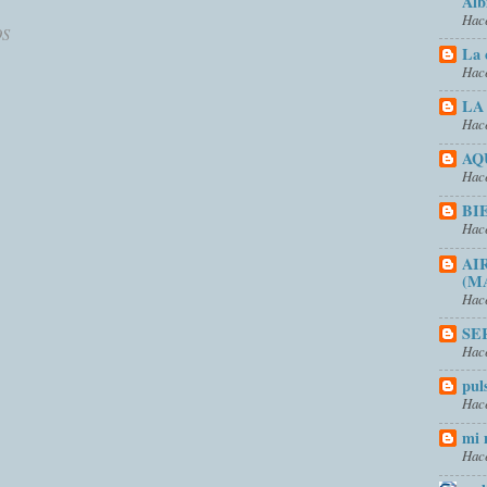
Alb
Hace
OS
La 
Hace
LA
Hace
AQ
Hace
BI
Hace
AI
(M
Hace
SE
Hace
pul
Hace
mi 
Hace