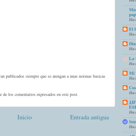
Mun
pap
Hace
El 
Hace
Dia
Hace
La 
Hace
Mi 
eran publicados siempre que se atengan a unas normas basicas
Hace
Cos
Hace
e de los comentarios expresados en este post.
JJ
ES
Hace
Inicio
Entrada antigua
Sem
Hace