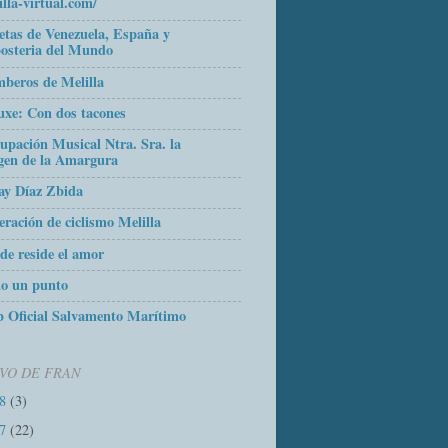
illa-virtual.com/
etas de Venezuela, España y
osteria del Mundo
beros de Melilla
uxe: Con dos tacones
upación Musical Ntra. Sra. la
gen de la Amargura
ay Díaz Zbida
eración de ciclismo Melilla
de reside el amor
o un punto
 Oficial Salvamento Marítimo
VO DE FRAN
18
(3)
17
(22)