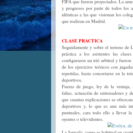
FIFA que fueron proyectados. La amena
y progresos por parte de todos los a
idénticas a las que visionan los cole
que realizan en Madrid.
CLASE PRACTICA
Seguidamente y sobre el terreno de L
práctica a los asistentes las clases
configuraron un trió arbitral y fueron
de los ejercicios teóricos con jugada
repetidas, hasta concretarse en la to
deportivos.
Fueras de juego, ley de la ventaja, 
faltas, actuación de entrenadores y 
que cuantas explicaciones se ofrezcan
deportivos y, lo que es aun más imp
puntuales, cara todo ello a llevar l
oyentes o televidentes.
La Jornada, como es habitual en cuant