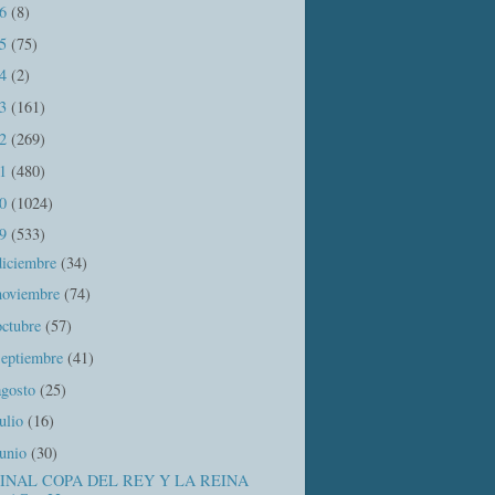
16
(8)
15
(75)
14
(2)
13
(161)
12
(269)
11
(480)
10
(1024)
09
(533)
diciembre
(34)
noviembre
(74)
octubre
(57)
septiembre
(41)
agosto
(25)
julio
(16)
junio
(30)
FINAL COPA DEL REY Y LA REINA