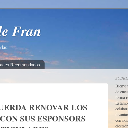
de Fran
adas.
laces Recomendados
SOBRE
Bienve
de encu
forma r
Estamos
UERDA RENOVAR LOS
colabor
levanta
CON SUS ESPONSORS
con nos
electrón