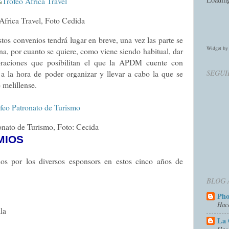
Africa Travel
, Foto Cedida
stos convenios tendrá lugar en breve, una vez las parte se
Widget b
a, por cuanto se quiere, como viene siendo habitual, dar
oraciones que posibilitan el que la APDM cuente con
SEGUI
 a la hora de poder organizar y llevar a cabo la que se
 melillense.
onato de Turismo, Foto: Cecida
MIOS
dos por los diversos esponsors en estos cinco años de
BLOG 
Ph
Hac
la
La 
Hac