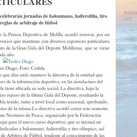
RTICULARES
TONOS
celebrarán jornadas de balonmano, halterofilia, tiro
LUZ
reglas de arbitraje de fútbol
de la Prensa Deportiva de Melilla acordó renovar, por un
venios que mantiene con diversos esponsors particulares
to de la Gran Gala del Deporte Melillense, que se viene
ada año.
eo Diago, Foto: Cedida
 que días atrás mantuvo la directiva de la entidad que
ses de la información deportiva, en las instalacines del
 tiene ubicada su sede social. La directiva, bajo la
izo repaso de la última Gala del Deporte, resaltando la
ía tenido, tanto a nivel local como nacional, aprobando,
tos de la misma.La directiva acordó cerrar este semestre
ato Nocturno de Pesca, organizado por la Federación
jar para el nuevo curso deportivo, que se iniciará en
dedicadas a balonmano, halterofilia y tiro olímpico, así
de Arbitros de Fútbol, tendente al conocimiento de las