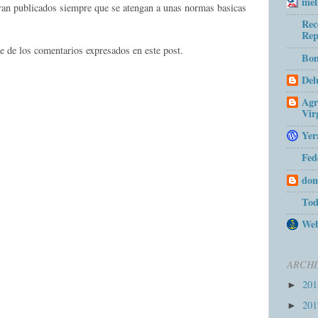
mel
eran publicados siempre que se atengan a unas normas basicas
Rec
Rep
e de los comentarios expresados en este post.
Bom
Del
Agr
Vir
Yer
Fed
don
Tod
Web
ARCHI
20
►
20
►