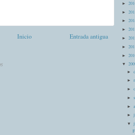
20
►
20
►
20
►
20
►
Inicio
Entrada antigua
20
►
20
►
20
►
20
▼
OS
►
►
►
►
►
►
▼