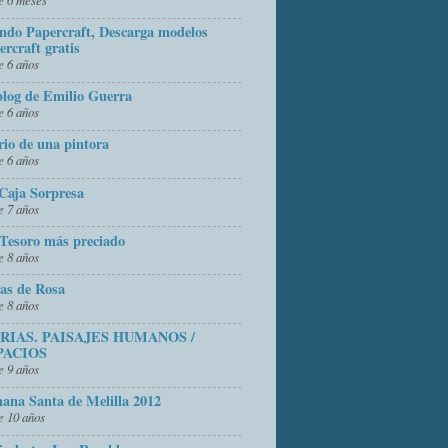
do Papercraft, Descarga modelos
ercraft gratis
 6 años
blog de Emilio Guerra
 6 años
rio de una pintora
 6 años
Caja Sorpresa
 7 años
Tesoro más preciado
 8 años
as de Rosa
 8 años
FRIAS. PAISAJES HUMANOS /
PACIOS
 9 años
ana Santa de Melilla 2012
 10 años