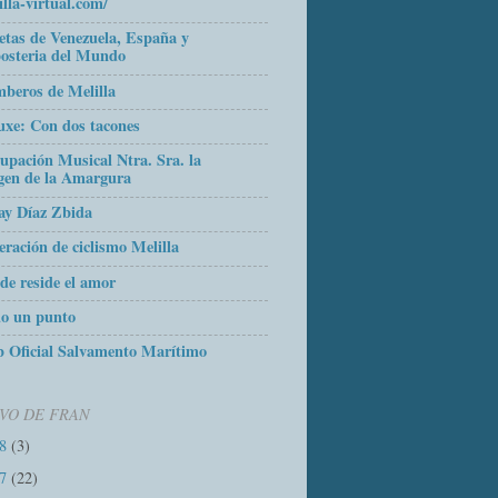
illa-virtual.com/
etas de Venezuela, España y
osteria del Mundo
beros de Melilla
uxe: Con dos tacones
upación Musical Ntra. Sra. la
gen de la Amargura
ay Díaz Zbida
eración de ciclismo Melilla
de reside el amor
o un punto
 Oficial Salvamento Marítimo
VO DE FRAN
18
(3)
17
(22)