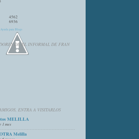
4562
6936
y
Ayuda para Blogs
DORES DE EL INFORMAL DE FRAN
AMIGOS, ENTRA A VISITARLOS
otos MELILLA
e 1 mes
OTRA Melilla
e 6 meses