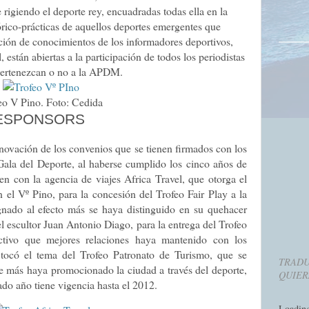
 rigiendo el deporte rey, encuadradas todas ella en la
rico-prácticas de aquellos deportes emergentes que
ación de conocimientos de los informadores deportivos,
 están abiertas a la participación de todos los periodistas
pertenezcan o no a la APDM.
eo V Pino. Foto: Cedida
 ESPONSORS
novación de los convenios que se tienen firmados con los
Gala del Deporte, al haberse cumplido los cinco años de
en con la agencia de viajes Africa Travel, que otorga el
el Vº Pino, para la concesión del Trofeo Fair Play a la
gnado al efecto más se haya distinguido en su quehacer
l escultor Juan Antonio Diago, para la entrega del Trofeo
rectivo que mejores relaciones haya mantenido con los
 tocó el tema del Trofeo Patronato de Turismo, que se
TRADU
ue más haya promocionado la ciudad a través del deporte,
QUIER
ado año tiene vigencia hasta el 2012.
Loadin