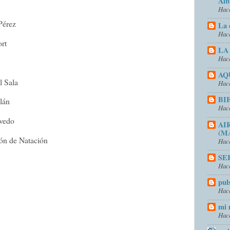
Alb
Hace
Pérez
La 
Hace
rt
LA
Hace
AQ
l Sala
Hace
BI
lán
Hace
vedo
AI
(M
ón de Natación
Hace
SE
Hace
pul
Hace
mi 
Hace