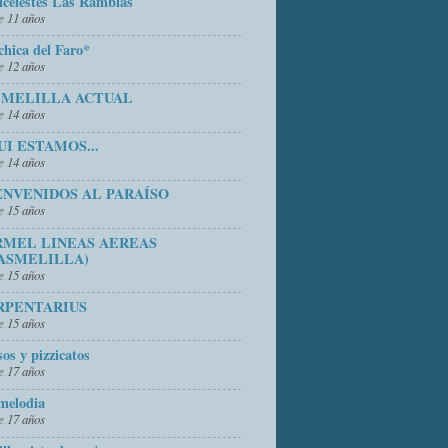
icelestes Las Ramblas
 11 años
chica del Faro*
 12 años
 MELILLA ACTUAL
 14 años
UI ESTAMOS...
 14 años
ENVENIDOS AL PARAÍSO
 15 años
RMEL LINEAS AEREAS
ASMELILLA)
 15 años
RPENTARIUS
 15 años
sos y pizzicatos
 17 años
melodia
 17 años