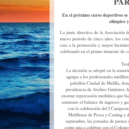
PA
En el próximo curso deportivos se 
olímpico y
La junta directiva de la Asociación 
nuevo periodo de cinco años, los con
cara a la promoción y mayor lucimien
celebrando en el primer trimestre de c
Trof
La decisión se adoptó en la reunión
agrupa a los profesionales melillen
pabellón Ciudad de Melilla, donde
presidencia de Avelino Gutiérrez, h
enorme repercusión mediática que hab
asimismo el balance de ingresos y gas
con la celebración del I Campeon
Melillense de Pesca y Casting y de
septiembre, las jornadas de prensa 
como una a celebrar con el Colegio 