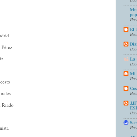
Mun
pap
Hace
El 
Hace
adrid
Dia
 Pérez
Hace
iz
La 
Hace
Mi 
Hace
cesto
Cos
rales
Hace
JJ
s Riado
ES
Hace
Sem
nista
Hace