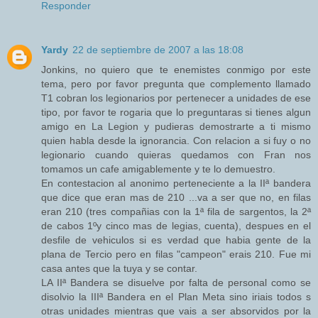
Responder
Yardy
22 de septiembre de 2007 a las 18:08
Jonkins, no quiero que te enemistes conmigo por este
tema, pero por favor pregunta que complemento llamado
T1 cobran los legionarios por pertenecer a unidades de ese
tipo, por favor te rogaria que lo preguntaras si tienes algun
amigo en La Legion y pudieras demostrarte a ti mismo
quien habla desde la ignorancia. Con relacion a si fuy o no
legionario cuando quieras quedamos con Fran nos
tomamos un cafe amigablemente y te lo demuestro.
En contestacion al anonimo perteneciente a la IIª bandera
que dice que eran mas de 210 ...va a ser que no, en filas
eran 210 (tres compañias con la 1ª fila de sargentos, la 2ª
de cabos 1ºy cinco mas de legias, cuenta), despues en el
desfile de vehiculos si es verdad que habia gente de la
plana de Tercio pero en filas "campeon" erais 210. Fue mi
casa antes que la tuya y se contar.
LA IIª Bandera se disuelve por falta de personal como se
disolvio la IIIª Bandera en el Plan Meta sino iriais todos s
otras unidades mientras que vais a ser absorvidos por la