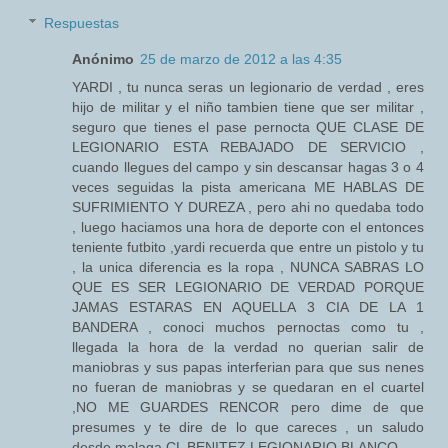
Respuestas
Anónimo
25 de marzo de 2012 a las 4:35
YARDI , tu nunca seras un legionario de verdad , eres
hijo de militar y el niño tambien tiene que ser militar ,
seguro que tienes el pase pernocta QUE CLASE DE
LEGIONARIO ESTA REBAJADO DE SERVICIO ,
cuando llegues del campo y sin descansar hagas 3 o 4
veces seguidas la pista americana ME HABLAS DE
SUFRIMIENTO Y DUREZA , pero ahi no quedaba todo
, luego haciamos una hora de deporte con el entonces
teniente futbito ,yardi recuerda que entre un pistolo y tu
, la unica diferencia es la ropa , NUNCA SABRAS LO
QUE ES SER LEGIONARIO DE VERDAD PORQUE
JAMAS ESTARAS EN AQUELLA 3 CIA DE LA 1
BANDERA , conoci muchos pernoctas como tu ,
llegada la hora de la verdad no querian salir de
maniobras y sus papas interferian para que sus nenes
no fueran de maniobras y se quedaran en el cuartel
,NO ME GUARDES RENCOR pero dime de que
presumes y te dire de lo que careces , un saludo
desde malaga CL BENITEZ LEGIONARIO BLANCO