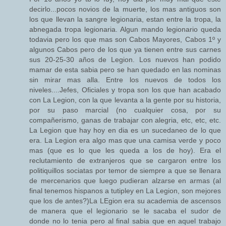
decirlo...pocos novios de la muerte, los mas antiguos son
los que llevan la sangre legionaria, estan entre la tropa, la
abnegada tropa legionaria. Algun mando legionario queda
todavia pero los que mas son Cabos Mayores, Cabos 1º y
algunos Cabos pero de los que ya tienen entre sus carnes
sus 20-25-30 años de Legion. Los nuevos han podido
mamar de esta sabia pero se han quedado en las nominas
sin mirar mas alla. Entre los nuevos de todos los
niveles....Jefes, Oficiales y tropa son los que han acabado
con La Legion, con la que levanta a la gente por su historia,
por su paso marcial (no cualquier cosa, por su
compañerismo, ganas de trabajar con alegria, etc, etc, etc.
La Legion que hay hoy en dia es un sucedaneo de lo que
era. La Legion era algo mas que una camisa verde y poco
mas (que es lo que les queda a los de hoy). Era el
reclutamiento de extranjeros que se cargaron entre los
politiquillos sociatas por temor de siempre a que se llenara
de mercenarios que luego pudieran alzarse en armas (al
final tenemos hispanos a tutipley en La Legion, son mejores
que los de antes?)La LEgion era su academia de ascensos
de manera que el legionario se le sacaba el sudor de
donde no lo tenia pero al final sabia que en aquel trabajo