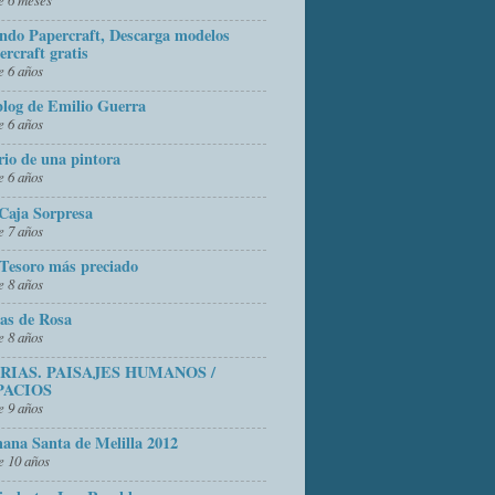
do Papercraft, Descarga modelos
ercraft gratis
 6 años
blog de Emilio Guerra
 6 años
rio de una pintora
 6 años
Caja Sorpresa
 7 años
Tesoro más preciado
 8 años
as de Rosa
 8 años
FRIAS. PAISAJES HUMANOS /
PACIOS
 9 años
ana Santa de Melilla 2012
 10 años