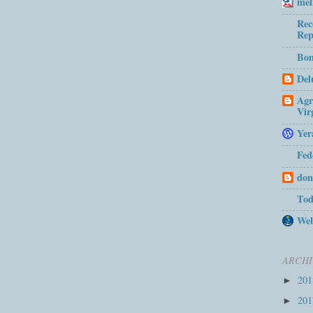
mel
Rec
Rep
Bom
Del
Agr
Vir
Yer
Fed
don
Tod
Web
ARCHI
20
►
20
►