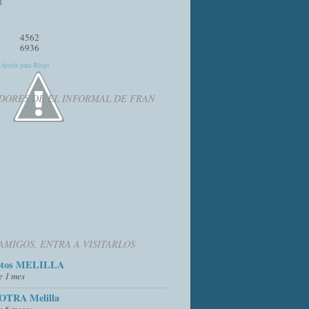
4562
6936
y
Ayuda para Blogs
DORES DE EL INFORMAL DE FRAN
AMIGOS, ENTRA A VISITARLOS
otos MELILLA
e 1 mes
OTRA Melilla
e 6 meses