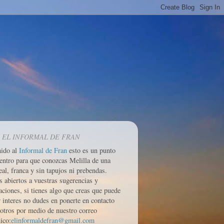
 EL INFORMAL DE FRAN
nido al
Informal de Fran
esto es un punto
entro para que conozcas Melilla de una
eal, franca y sin tapujos ni prebendas.
 abiertos a vuestras sugerencias y
aciones, si tienes algo que creas que puede
r interes no dudes en ponerte en contacto
otros por medio de nuestro correo
ico:
elinformaldefran@gmail.com