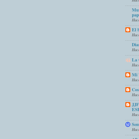
Mun
pap
Hace
El 
Hace
Dia
Hace
La 
Hace
Mi 
Hace
Cos
Hace
JJ
ES
Hace
Sem
Hace