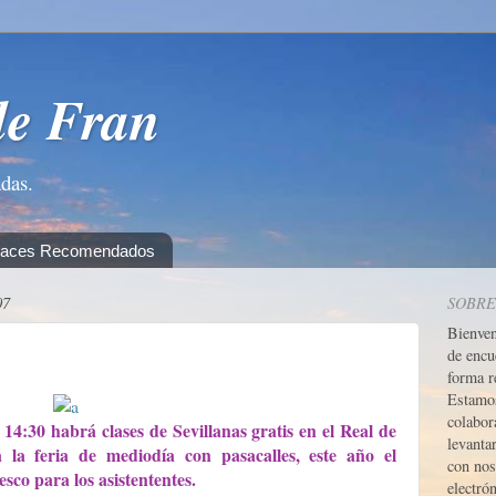
de Fran
adas.
laces Recomendados
07
SOBRE
Bienve
de encu
forma r
Estamos
colabor
 14:30 habrá clases de Sevillanas gratis en el Real de
levanta
á la feria de mediodía con pasacalles, este año el
con nos
sco para los asistententes.
electrón