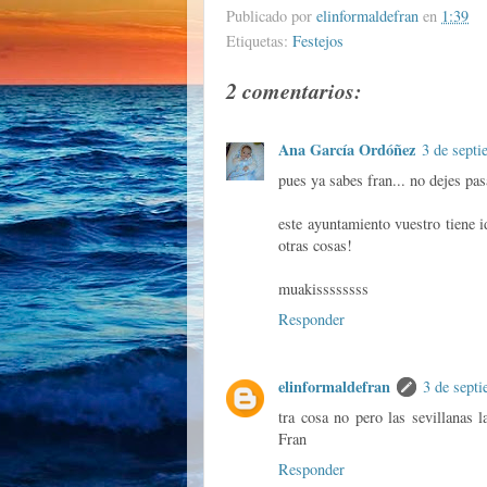
Publicado por
elinformaldefran
en
1:39
Etiquetas:
Festejos
2 comentarios:
Ana García Ordóñez
3 de septi
pues ya sabes fran... no dejes pas
este ayuntamiento vuestro tiene 
otras cosas!
muakissssssss
Responder
elinformaldefran
3 de septi
tra cosa no pero las sevillanas 
Fran
Responder