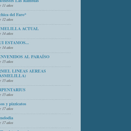
icelestes Las Ramblas
 11 años
chica del Faro*
 12 años
 MELILLA ACTUAL
 14 años
UI ESTAMOS...
 14 años
ENVENIDOS AL PARAÍSO
 15 años
RMEL LINEAS AEREAS
ASMELILLA)
 15 años
RPENTARIUS
 15 años
sos y pizzicatos
 17 años
melodia
 17 años