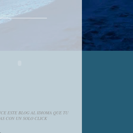
CE ESTE BLOG AL IDIOMA QUE TU
AS CON UN SOLO CLICK
g