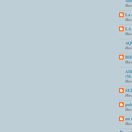
Alb
Hace
La 
Hace
LA
Hace
AQ
Hace
BI
Hace
AI
(M
Hace
SE
Hace
pul
Hace
mi 
Hace