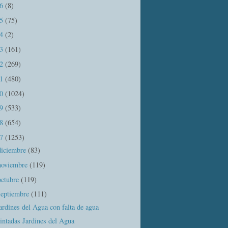
16
(8)
15
(75)
14
(2)
13
(161)
12
(269)
11
(480)
10
(1024)
09
(533)
08
(654)
07
(1253)
diciembre
(83)
noviembre
(119)
octubre
(119)
septiembre
(111)
ardines del Agua con falta de agua
intadas Jardines del Agua