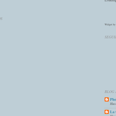
OS
Widget b
SEGUI
BLOG 
Ph
Hac
La 
Hac