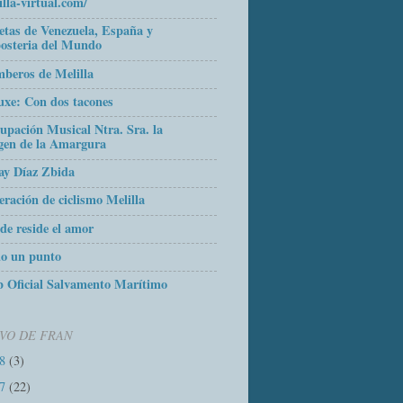
illa-virtual.com/
etas de Venezuela, España y
osteria del Mundo
beros de Melilla
uxe: Con dos tacones
upación Musical Ntra. Sra. la
gen de la Amargura
ay Díaz Zbida
eración de ciclismo Melilla
de reside el amor
o un punto
 Oficial Salvamento Marítimo
VO DE FRAN
18
(3)
17
(22)