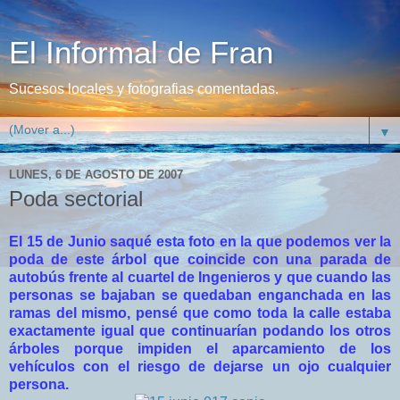
El Informal de Fran
Sucesos locales y fotografias comentadas.
▼
LUNES, 6 DE AGOSTO DE 2007
Poda sectorial
El 15 de Junio saqué esta foto en la que podemos ver la
poda de este árbol que coincide con una parada de
autobús frente al cuartel de Ingenieros y que cuando las
personas se bajaban se quedaban enganchada en las
ramas del mismo, pensé que como toda la calle estaba
exactamente igual que continuarían podando los otros
árboles porque impiden el aparcamiento de los
vehículos con el riesgo de dejarse un ojo cualquier
persona.