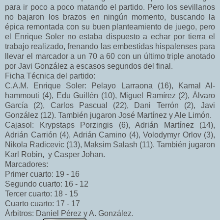
para ir poco a poco matando el partido. Pero los sevillanos
no bajaron los brazos en ningún momento, buscando la
épica remontada con su buen planteamiento de juego, pero
el Enrique Soler no estaba dispuesto a echar por tierra el
trabajo realizado, frenando las embestidas hispalenses para
llevar el marcador a un 70 a 60 con un último triple anotado
por Javi González a escasos segundos del final.
Ficha Técnica del partido:
C.A.M. Enrique Soler: Pelayo Larraona (16), Kamal Al-
hammouti (4), Edu Guillén (10), Miguel Ramírez (2), Álvaro
García (2), Carlos Pascual (22), Dani Terrón (2), Javi
González (12). También jugaron José Martínez y Ale Limón.
Cajasol: Krypstaps Porzingis (6), Adrián Martínez (14),
Adrián Carrión (4), Adrián Camino (4), Volodymyr Orlov (3),
Nikola Radicevic (13), Maksim Salash (11). También jugaron
Karl Robin, y Casper Johan.
Marcadores:
Primer cuarto: 19 - 16
Segundo cuarto: 16 - 12
Tercer cuarto: 18 - 15
Cuarto cuarto: 17 - 17
Árbitros: Daniel Pérez y A. González.