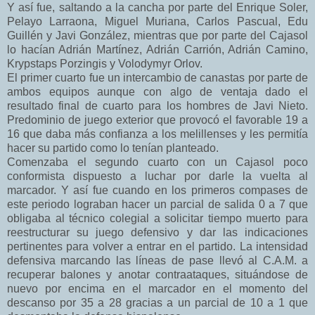
Y así fue, saltando a la cancha por parte del Enrique Soler,
Pelayo Larraona, Miguel Muriana, Carlos Pascual, Edu
Guillén y Javi González, mientras que por parte del Cajasol
lo hacían Adrián Martínez, Adrián Carrión, Adrián Camino,
Krypstaps Porzingis y Volodymyr Orlov.
El primer cuarto fue un intercambio de canastas por parte de
ambos equipos aunque con algo de ventaja dado el
resultado final de cuarto para los hombres de Javi Nieto.
Predominio de juego exterior que provocó el favorable 19 a
16 que daba más confianza a los melillenses y les permitía
hacer su partido como lo tenían planteado.
Comenzaba el segundo cuarto con un Cajasol poco
conformista dispuesto a luchar por darle la vuelta al
marcador. Y así fue cuando en los primeros compases de
este periodo lograban hacer un parcial de salida 0 a 7 que
obligaba al técnico colegial a solicitar tiempo muerto para
reestructurar su juego defensivo y dar las indicaciones
pertinentes para volver a entrar en el partido. La intensidad
defensiva marcando las líneas de pase llevó al C.A.M. a
recuperar balones y anotar contraataques, situándose de
nuevo por encima en el marcador en el momento del
descanso por 35 a 28 gracias a un parcial de 10 a 1 que