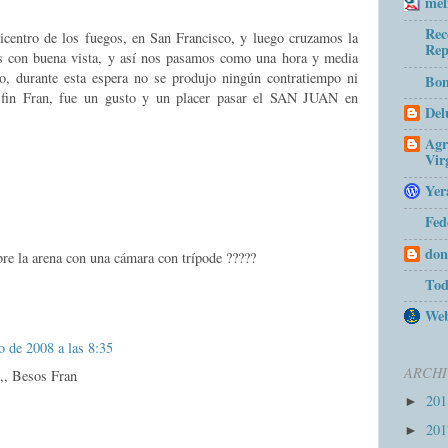
mel
Rec
icentro de los fuegos, en San Francisco, y luego cruzamos la
Rep
s con buena vista, y así nos pasamos como una hora y media
o, durante esta espera no se produjo ningún contratiempo ni
Bom
 fin Fran, fue un gusto y un placer pasar el SAN JUAN en
Del
Agr
Vir
Yer
Fed
don
bre la arena con una cámara con trípode ?????
Tod
Web
o de 2008 a las 8:35
ARCHI
n,, Besos Fran
20
►
20
►