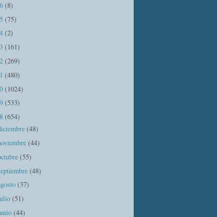
16
(8)
15
(75)
14
(2)
13
(161)
12
(269)
11
(480)
10
(1024)
09
(533)
08
(654)
diciembre
(48)
noviembre
(44)
octubre
(55)
septiembre
(48)
agosto
(37)
julio
(51)
junio
(44)