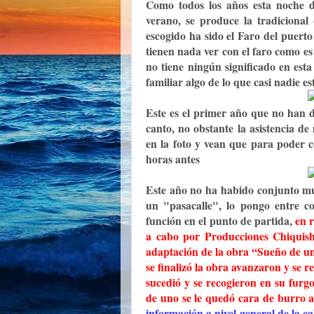
Como todos los años esta noche d
verano, se produce la tradicional
escogido ha sido el Faro del puert
tienen nada ver con el faro como es 
no tiene ningún significado en est
familiar algo de lo que casi nadie e
Este es el primer año que no han d
canto, no obstante la asistencia de
en la foto y vean que para poder c
horas antes
Este año no ha habido conjunto mus
un "pasacalle", lo pongo entre co
función en el punto de partida,
en 
a cabo por Producciones
Chiquis
adaptación de la obra
“Sueño de u
se finalizó la obra avanzaron y se 
sucedió y se recogieron en su furg
de uno se le quedó cara de burro 
información a nivel general de la cal