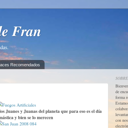
de Fran
adas.
laces Recomendados
SOBRE
Bienve
de encu
forma r
Estamos
colabor
os Juanes y Juanas del planeta que para eso es el día
levanta
mástica y bien se lo merecen
con nos
electrón