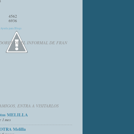
4562
6936
y
Ayuda para Blogs
DORES DE EL INFORMAL DE FRAN
AMIGOS, ENTRA A VISITARLOS
otos MELILLA
e 1 mes
OTRA Melilla
e 6 meses