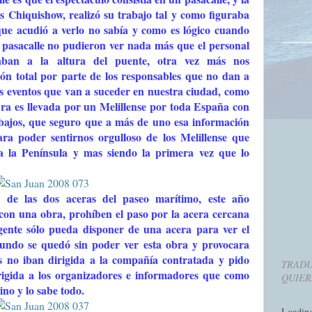
 Chiquishow, realizó su trabajo tal y como figuraba
que acudió a verlo no sabía y como es lógico cuando
 pasacalle no pudieron ver nada más que el personal
izaban a la altura del puente, otra vez más nos
n total por parte de los responsables que no dan a
los eventos que van a suceder en nuestra ciudad, como
ra es llevada por un Melillense por toda España con
abajos, que seguro que a más de uno esa información
ra poder sentirnos orgulloso de los Melillense que
a la Península y mas siendo la primera vez que lo
o de las dos aceras del paseo marítimo, este año
on una obra, prohíben el paso por la acera cercana
gente sólo pueda disponer de una acera para ver el
 mundo se quedó sin poder ver esta obra y provocara
as no iban dirigida a la compañía contratada y pido
TRADU
dirigida a los organizadores e informadores que como
QUIER
ino y lo sabe todo.
Loadin