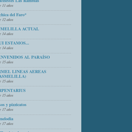
icelestes Las Ramblas
 11 años
chica del Faro*
 12 años
 MELILLA ACTUAL
 14 años
UI ESTAMOS...
 14 años
ENVENIDOS AL PARAÍSO
 15 años
RMEL LINEAS AEREAS
ASMELILLA)
 15 años
RPENTARIUS
 15 años
sos y pizzicatos
 17 años
melodia
 17 años