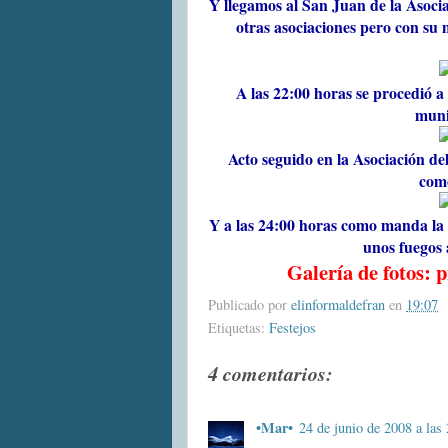
Y llegamos al San Juan de la Asoci
otras asociaciones pero con su 
A las 22:00 horas se procedió a
muni
Acto seguido en la Asociación de
como
Y a las 24:00 horas como manda la 
unos fuegos a
Galería de fotos: p
Publicado por
elinformaldefran
en
19:07
Etiquetas:
Festejos
4 comentarios:
•Mar•
24 de junio de 2008 a las