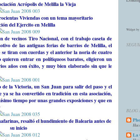
iación Acrópolis de Melilla la Vieja
ocientas Viviendas con un tema mayoritario
ción del Ejercito en Melilla
Widget b
ón de vecinos Tiro Nacional, con el trabajo caseta de
SEGUI
ivo de las antiguas ferias de barrios de Melilla, el
se tiran con cuerdas y el anterior la noria de cuatro
o quieren entrar en polítiqueos baratos, eligieron un
ios años con éxito, y muy bien elaborado sin que le
 de la Victoria, un San Juan para salir del paso y el
e ya se ha convertido en tradición en esta asociación,
hísimo tiempo por unas grandes exposiciones y que en
r
BLOG 
Ph
afarinas, resaltó el hundimiento de Balearia antes de
Hac
su inicio
La 
Hac