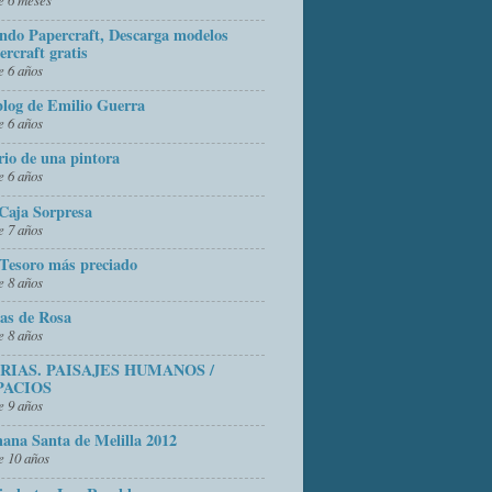
do Papercraft, Descarga modelos
ercraft gratis
 6 años
blog de Emilio Guerra
 6 años
rio de una pintora
 6 años
Caja Sorpresa
 7 años
Tesoro más preciado
 8 años
as de Rosa
 8 años
FRIAS. PAISAJES HUMANOS /
PACIOS
 9 años
ana Santa de Melilla 2012
 10 años