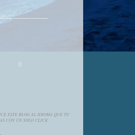
CE ESTE BLOG AL IDIOMA QUE TU
AS CON UN SOLO CLICK
g