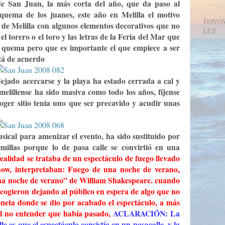
e San Juan, la más corta del año, que da paso al
 quema de los juanes, este año en Melilla el motivo
TONOS
o de Melilla con algunos elementos decorativos que no
LUZ
el torero o el toro y las letras de la Feria del Mar que
a quema pero que es importante el que empiece a ser
stá de acuerdo
ejado acercarse y la playa ha estado cerrada a cal y
 melillense ha sido masiva como todo los años, fíjense
oger sitio tenia uno que ser precavido y acudir unas
ical para amenizar el evento, ha sido sustituido por
millas porque lo de pasa calle se convirtió en una
realidad
se trataba de un espectáculo de fuego llevado
how
, interpretaban:
Fuego de una noche de verano
,
na noche de verano”
de William Shakespeare.
cuando
recogieron dejando al público en espera de algo que no
oneta donde se dio por acabado el espectáculo, a más
al no entender que había pasado,
ACLARACIÓN: La
le es que el espectáculo consistía en un pasacalle, y la