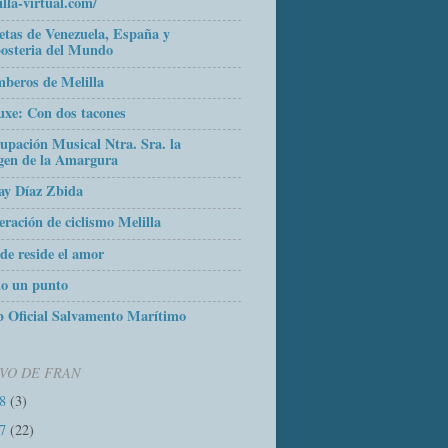
illa-virtual.com/
etas de Venezuela, España y
osteria del Mundo
beros de Melilla
uxe: Con dos tacones
upación Musical Ntra. Sra. la
gen de la Amargura
ay Díaz Zbida
eración de ciclismo Melilla
de reside el amor
o un punto
 Oficial Salvamento Marítimo
VO DE FRAN
18
(3)
17
(22)