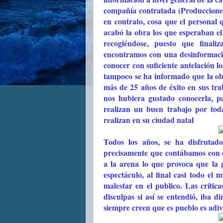
compañía contratada (Producciones
en contrato, cosa que el personal 
acabó la obra los que esperaban el
recogiéndose, puesto que final
encontramos con una desinformació
conocer con suficiente antelación 
tampoco se ha informado que la ob
más de 25 años de éxito en sus tr
nos hubiera gustado conocerla, pa
realizan un buen trabajo por tod
realizan en su ciudad natal
Todos los años, se ha disfrutad
precisamente que contábamos con c
a la arena lo que provoca que la 
espectáculo, al final casi todo el
malestar en el publico. Las crític
disculpas si así se entendió, iba 
siempre creen que es pueblo es adiv