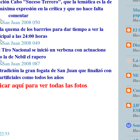
ación Cabo "Suceso Terrero", que la temática es la de
máxima expresión en la crítica y que no hace falta
Mun
pap
comentar
Hace
 la quema de los barrrios para dar tiempo a ver la
El 
cipal a las 24:00 horas
Hace
Dia
l Tiro Nacional se inició un verbena con actuacione
Hace
 la de Nebil el rapero
La 
Hace
tradición la gran fogata de San Juan que finalizó con
Mi 
rtificiales como todos los años
Hace
icar aquí para ver todas las fotos
Cos
Hace
JJ
ES
Hace
Sem
Hace
 22:53