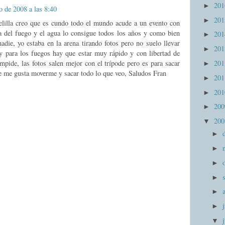
20
►
o de 2008 a las 8:40
20
►
elilla creo que es cundo todo el mundo acude a un evento con
a del fuego y el agua lo consigue todos los años y como bien
20
►
adie, yo estaba en la arena tirando fotos pero no suelo llevar
20
►
y para los fuegos hay que estar muy rápido y con libertad de
mpide, las fotos salen mejor con el trípode pero es para sacar
20
►
e me gusta moverme y sacar todo lo que veo, Saludos Fran
20
►
20
►
20
►
20
▼
►
►
►
►
►
►
▼