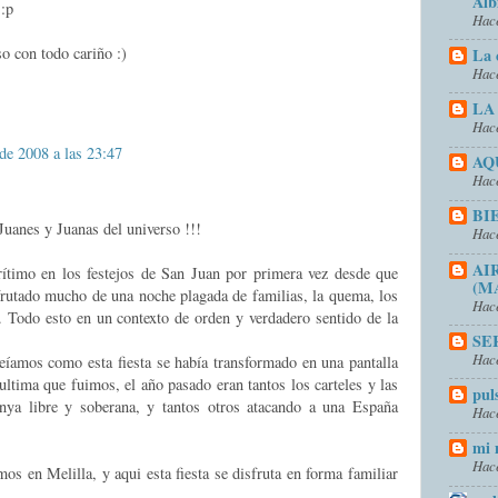
Alb
 :p
Hace
o con todo cariño :)
La 
Hace
LA
Hace
 de 2008 a las 23:47
AQ
Hace
BI
Juanes y Juanas del universo !!!
Hace
AI
ítimo en los festejos de San Juan por primera vez desde que
(M
rutado mucho de una noche plagada de familias, la quema, los
Hace
es. Todo esto en un contexto de orden y verdadero sentido de la
SE
Hace
íamos como esta fiesta se había transformado en una pantalla
 ultima que fuimos, el año pasado eran tantos los carteles y las
pul
nya libre y soberana, y tantos otros atacando a una España
Hace
mi 
Hace
os en Melilla, y aqui esta fiesta se disfruta en forma familiar