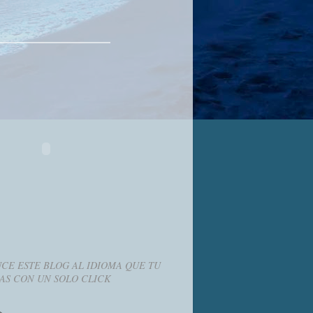
CE ESTE BLOG AL IDIOMA QUE TU
AS CON UN SOLO CLICK
g