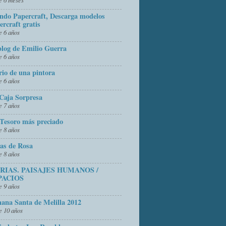
do Papercraft, Descarga modelos
ercraft gratis
 6 años
blog de Emilio Guerra
 6 años
rio de una pintora
 6 años
Caja Sorpresa
 7 años
Tesoro más preciado
 8 años
as de Rosa
 8 años
FRIAS. PAISAJES HUMANOS /
PACIOS
 9 años
ana Santa de Melilla 2012
 10 años