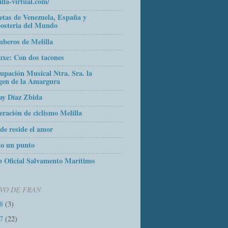
illa-virtual.com/
etas de Venezuela, España y
osteria del Mundo
beros de Melilla
uxe: Con dos tacones
upación Musical Ntra. Sra. la
gen de la Amargura
ay Díaz Zbida
eración de ciclismo Melilla
de reside el amor
o un punto
 Oficial Salvamento Marítimo
VO DE FRAN
18
(3)
17
(22)