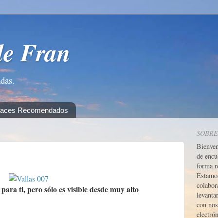
de Fran
adas.
laces Recomendados
SOBRE
Bienve
de encu
forma r
Estamos
colabor
ara ti, pero sólo es visible desde muy alto
levanta
con nos
electrón