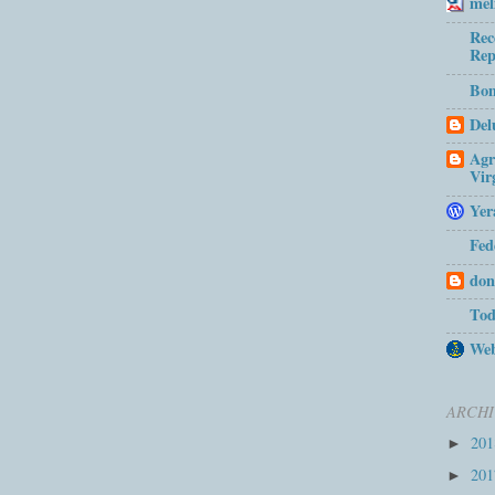
mel
Rec
Rep
Bom
Del
Agr
Vir
Yer
Fed
don
Tod
Web
ARCHI
20
►
20
►