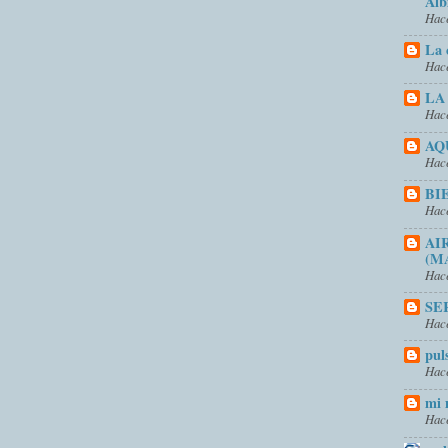
Alb
Hace
La 
Hace
LA
Hace
AQ
Hace
BI
Hace
AI
(M
Hace
SE
Hace
pul
Hace
mi 
Hace