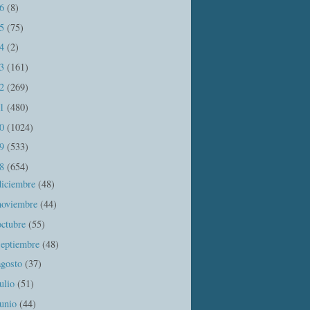
16
(8)
15
(75)
14
(2)
13
(161)
12
(269)
11
(480)
10
(1024)
09
(533)
08
(654)
diciembre
(48)
noviembre
(44)
octubre
(55)
septiembre
(48)
agosto
(37)
julio
(51)
junio
(44)