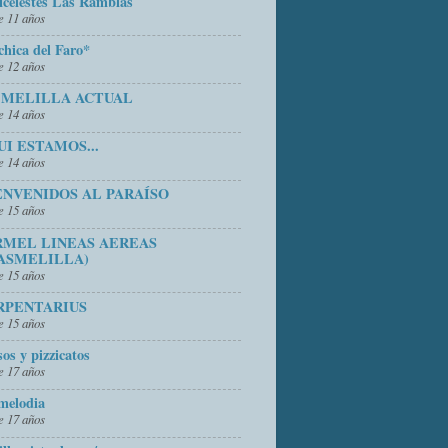
icelestes Las Ramblas
 11 años
chica del Faro*
 12 años
 MELILLA ACTUAL
 14 años
UI ESTAMOS...
 14 años
ENVENIDOS AL PARAÍSO
 15 años
RMEL LINEAS AEREAS
ASMELILLA)
 15 años
RPENTARIUS
 15 años
sos y pizzicatos
 17 años
melodia
 17 años