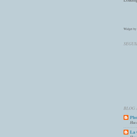
Widget b
SEGUI
BLOG 
Ph
Hac
La 
Hac