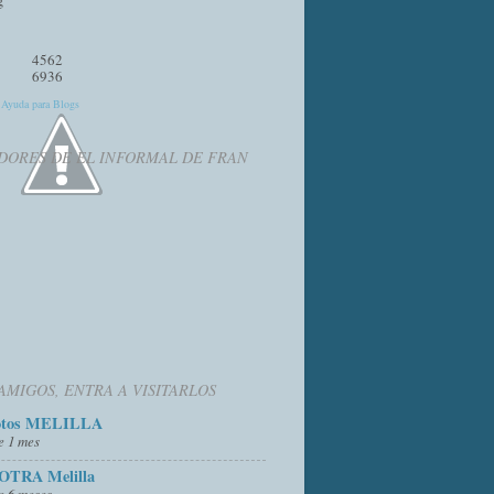
4562
6936
y
Ayuda para Blogs
DORES DE EL INFORMAL DE FRAN
AMIGOS, ENTRA A VISITARLOS
otos MELILLA
e 1 mes
OTRA Melilla
e 6 meses