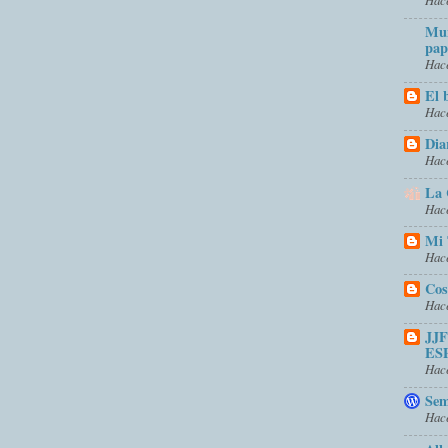
Mun
pap
Hace
El 
Hace
Dia
Hace
La 
Hace
Mi 
Hace
Cos
Hace
JJ
ES
Hace
Sem
Hace