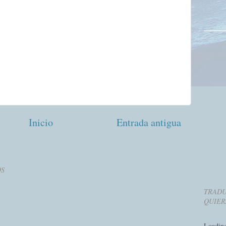
Inicio
Entrada antigua
OS
TRADU
QUIER
Loadin