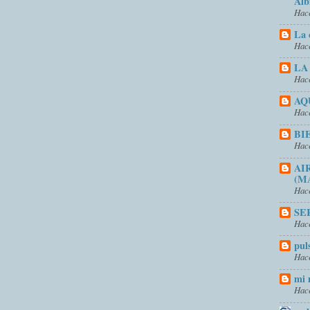
Alb
Hace
La 
Hace
LA
Hace
AQ
Hace
BI
Hace
AI
(M
Hace
SE
Hace
pul
Hace
mi 
Hace