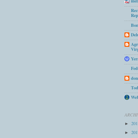
mel
Rec
Rep
Bom
Del
Agr
Vir
Yer
Fed
don
Tod
Web
ARCHI
20
►
20
►