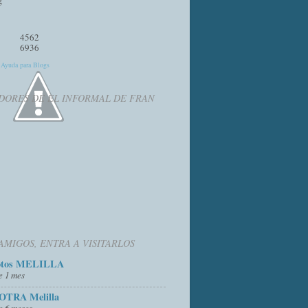
4562
6936
y
Ayuda para Blogs
DORES DE EL INFORMAL DE FRAN
AMIGOS, ENTRA A VISITARLOS
otos MELILLA
e 1 mes
OTRA Melilla
e 6 meses