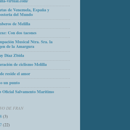
illa-virtual.com/
etas de Venezuela, España y
osteria del Mundo
beros de Melilla
uxe: Con dos tacones
upación Musical Ntra. Sra. la
gen de la Amargura
ay Díaz Zbida
eración de ciclismo Melilla
de reside el amor
o un punto
 Oficial Salvamento Marítimo
VO DE FRAN
18
(3)
17
(22)