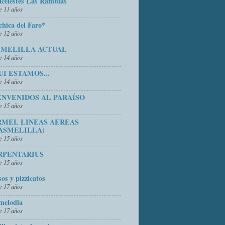
icelestes Las Ramblas
 11 años
chica del Faro*
 12 años
 MELILLA ACTUAL
 14 años
UI ESTAMOS...
 14 años
ENVENIDOS AL PARAÍSO
 15 años
RMEL LINEAS AEREAS
ASMELILLA)
 15 años
RPENTARIUS
 15 años
sos y pizzicatos
 17 años
melodia
 17 años