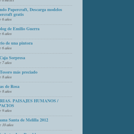
do Papercraft, Descarga modelos
ercraft gratis
 6 años
blog de Emilio Guerra
 6 años
rio de una pintora
 6 años
Caja Sorpresa
 7 años
Tesoro más preciado
 8 años
as de Rosa
 8 años
FRIAS. PAISAJES HUMANOS /
PACIOS
 9 años
ana Santa de Melilla 2012
 10 años