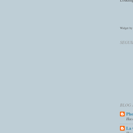
Widget b
SEGUI
BLOG 
Ph
Hac
La 
Hac