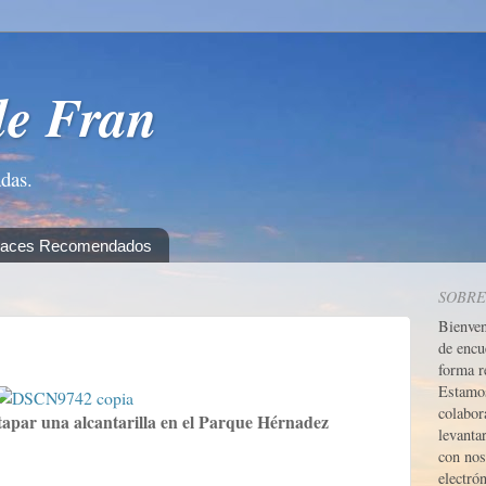
de Fran
adas.
laces Recomendados
SOBRE
Bienve
de encu
forma r
Estamos
colabor
apar una alcantarilla en el Parque Hérnadez
levanta
con nos
electrón