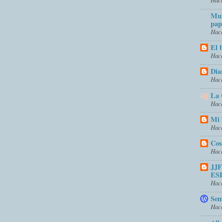
Mun
pap
Hace
El 
Hace
Dia
Hace
La 
Hace
Mi 
Hace
Cos
Hace
JJ
ES
Hace
Sem
Hace