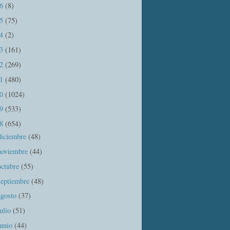
16
(8)
15
(75)
14
(2)
13
(161)
12
(269)
11
(480)
10
(1024)
09
(533)
08
(654)
diciembre
(48)
noviembre
(44)
octubre
(55)
septiembre
(48)
agosto
(37)
julio
(51)
junio
(44)