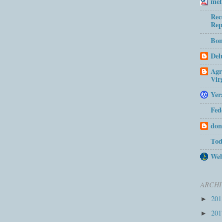
mel
Rec
Rep
Bom
Del
Agr
Vir
Yer
Fed
don
Tod
Web
ARCHI
20
►
20
►