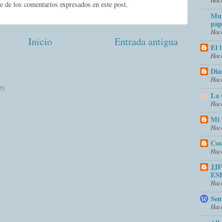
e de los comentarios expresados en este post.
Mun
pap
Hace
Inicio
Entrada antigua
El 
Hace
Dia
Hace
OS
La 
Hace
Mi 
Hace
Cos
Hace
JJ
ES
Hace
Sem
Hace