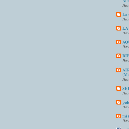
Alb
Hace
La 
Hace
LA
Hace
AQ
Hace
BI
Hace
AI
(M
Hace
SE
Hace
pul
Hace
mi 
Hace