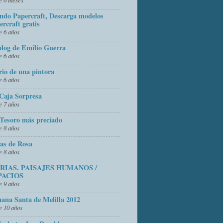
do Papercraft, Descarga modelos
ercraft gratis
 6 años
blog de Emilio Guerra
 6 años
rio de una pintora
 6 años
Caja Sorpresa
 7 años
Tesoro más preciado
 8 años
as de Rosa
 8 años
FRIAS. PAISAJES HUMANOS /
PACIOS
 9 años
ana Santa de Melilla 2012
 10 años