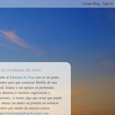
 EL INFORMAL DE FRAN
nido al
Informal de Fran
esto es un punto
entro para que conozcas Melilla de una
eal, franca y sin tapujos ni prebendas.
 abiertos a vuestras sugerencias y
aciones, si tienes algo que creas que puede
r interes no dudes en ponerte en contacto
otros por medio de nuestro correo
ico:
elinformaldefran@gmail.com