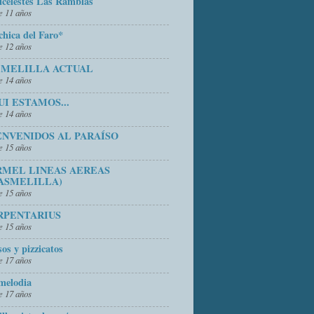
icelestes Las Ramblas
 11 años
chica del Faro*
 12 años
 MELILLA ACTUAL
 14 años
UI ESTAMOS...
 14 años
ENVENIDOS AL PARAÍSO
 15 años
RMEL LINEAS AEREAS
ASMELILLA)
 15 años
RPENTARIUS
 15 años
sos y pizzicatos
 17 años
melodia
 17 años