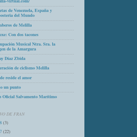
illa-virtual.com/
etas de Venezuela, España y
osteria del Mundo
beros de Melilla
uxe: Con dos tacones
upación Musical Ntra. Sra. la
gen de la Amargura
ay Díaz Zbida
eración de ciclismo Melilla
de reside el amor
o un punto
 Oficial Salvamento Marítimo
VO DE FRAN
18
(3)
17
(22)