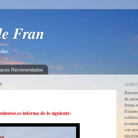
de Fran
adas.
laces Recomendados
8
SOBRE
Bienve
de encu
forma r
Estamos
nutos.es informa de lo siguiente:
colabor
levanta
con nos
electrón