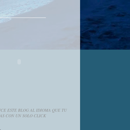
CE ESTE BLOG AL IDIOMA QUE TU
AS CON UN SOLO CLICK
g