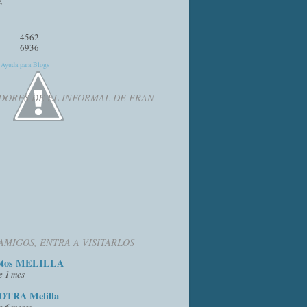
4562
6936
y
Ayuda para Blogs
DORES DE EL INFORMAL DE FRAN
AMIGOS, ENTRA A VISITARLOS
otos MELILLA
e 1 mes
OTRA Melilla
e 6 meses