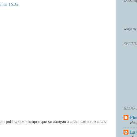
a las 16:32
Widget b
SEGUI
BLOG 
Ph
eran publicados siempre que se atengan a unas normas basicas
Hac
La 
Hac