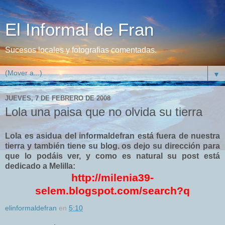
El Informal de Fran
Sucesos locales y fotografias comentadas.
▼
JUEVES, 7 DE FEBRERO DE 2008
Lola una paisa que no olvida su tierra
Lola es asidua del informaldefran está fuera de nuestra
tierra y también tiene su blog. os dejo su dirección para
que lo podáis ver, y como es natural su post está
dedicado a Melilla:
http://milenia39-
selem.blogspot.com/search?q
elinformaldefran
en
5:10