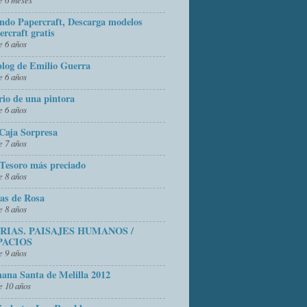
do Papercraft, Descarga modelos
ercraft gratis
 6 años
blog de Emilio Guerra
 6 años
rio de una pintora
 6 años
Caja Sorpresa
 7 años
Tesoro más preciado
 8 años
as de Rosa
 8 años
FRIAS. PAISAJES HUMANOS /
PACIOS
 9 años
ana Santa de Melilla 2012
 10 años