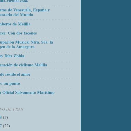
illa-virtual.com/
etas de Venezuela, España y
osteria del Mundo
beros de Melilla
uxe: Con dos tacones
upación Musical Ntra. Sra. la
gen de la Amargura
ay Díaz Zbida
eración de ciclismo Melilla
de reside el amor
o un punto
 Oficial Salvamento Marítimo
VO DE FRAN
18
(3)
17
(22)