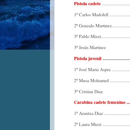
Pistola cadete
........................
1º Carlos Madolell
..............
2º Gonzalo Martinez...................
3º Pablo Mizzi
........................
3º Jesús Martinez
Pistola juvenil
.......................
1º José Maria Aspra
................
2º Musa Mohamed
.................
3º Cristian Diaz
Carabina cadete femenino ......
1º Arantxa Diaz
......................
2º Laura Mizzi
...................