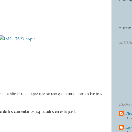
Widget b
SEGUI
eran publicados siempre que se atengan a unas normas basicas
BLOG 
e de los comentarios expresados en este post.
Ph
Hac
La 
Hac