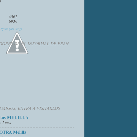
4562
6936
y
Ayuda para Blogs
DORES DE EL INFORMAL DE FRAN
AMIGOS, ENTRA A VISITARLOS
otos MELILLA
e 1 mes
OTRA Melilla
e 6 meses