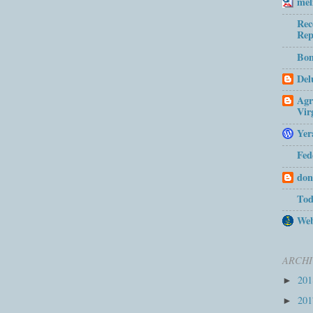
mel
Rec
Rep
Bom
Del
Agr
Vir
Yer
Fed
don
Tod
Web
ARCHI
20
►
20
►