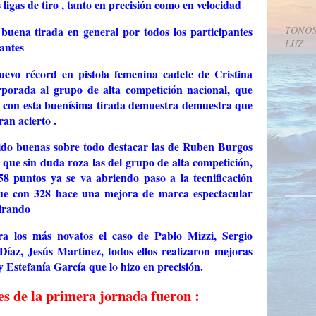
 ligas de tiro , tanto en precisión como en velocidad
TONOS
uena tirada en general por todos los participantes
LUZ
antes
uevo récord en pistola femenina cadete de Cristina
porada al grupo de alta competición nacional, que
e con esta buenísima tirada demuestra demuestra que
an acierto .
ido buenas sobre todo destacar las de Ruben Burgos
que sin duda roza las del grupo de alta competición,
58 puntos ya se va abriendo paso a la tecnificación
ue con 328 hace una mejora de marca espectacular
tirando
ra los más novatos el caso de Pablo Mizzi, Sergio
az, Jesús Martinez, todos ellos realizaron mejoras
y Estefanía García que lo hizo en precisión.
s de la primera jornada
fueron :