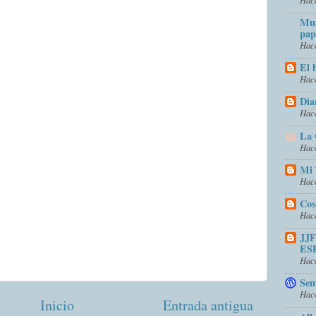
Mun
pap
Hace
El 
Hace
Dia
Hace
La 
Hace
Mi 
Hace
Cos
Hace
JJ
ES
Hace
Sem
Hace
Inicio
Entrada antigua