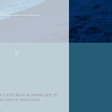
CE ESTE BLOG AL IDIOMA QUE TU
AS CON UN SOLO CLICK
g