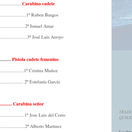
Carabina cadete
...................
..........................1º Ruben Burgos
..................
2º Ismael Amar
........................
3º José Luis Arroyo
..........
Pistola cadete femenino
....................
1º Cristina Muñoz
....................
2º Estefanía García
.......
Carabina señor
TRADU
.....................
1º Jose Luis del Cerro
QUIER
..........................2º Alberto Martinez
Loadin