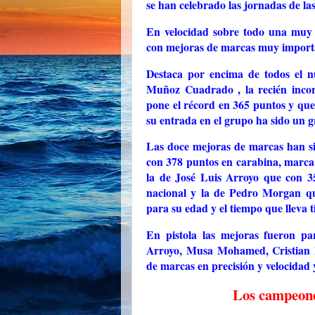
se han celebrado las jornadas de las
En velocidad sobre todo una muy b
con mejoras de marcas muy import
Destaca por encima de todos el n
Muñoz Cuadrado , la recién incor
pone el récord en 365 puntos y qu
su entrada en el grupo ha sido un gr
Las doce mejoras de marcas
han s
con 378 puntos en carabina, marca 
la de José Luis Arroyo que
con 3
nacional y la de Pedro Morgan q
para su edad y el tiempo que lleva 
En pistola las mejoras fueron pa
Arroyo, Musa Mohamed, Cristian Dí
de marcas en precisión y velocidad 
Los campeone