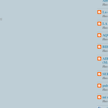
Alb
Hace
La 
Hace
OS
LA
Hace
AQ
Hace
BI
Hace
AI
(M
Hace
SE
Hace
pul
Hace
mi 
Hace