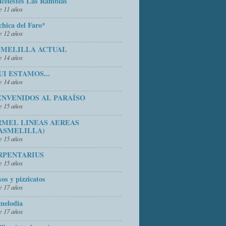
icelestes Las Ramblas
 11 años
chica del Faro*
 12 años
 MELILLA ACTUAL
 14 años
UI ESTAMOS...
 14 años
ENVENIDOS AL PARAÍSO
 15 años
RMEL LINEAS AEREAS
ASMELILLA)
 15 años
RPENTARIUS
 15 años
sos y pizzicatos
 17 años
melodia
 17 años