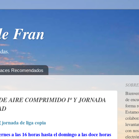
de Fran
adas.
laces Recomendados
SOBRE
Bienve
 DE AIRE COMPRIMIDO Iº Y JORNADA
de encu
forma r
AD
Estamos
colabor
levanta
con nos
ernes a las 16 horas hasta el domingo a las doce horas
electrón