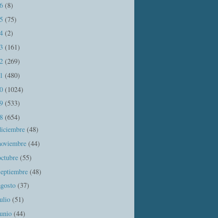
16
(8)
15
(75)
14
(2)
13
(161)
12
(269)
11
(480)
10
(1024)
09
(533)
08
(654)
diciembre
(48)
noviembre
(44)
octubre
(55)
septiembre
(48)
agosto
(37)
julio
(51)
junio
(44)