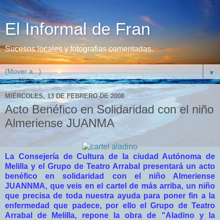
El Informal de Fran
Sucesos locales y fotografias comentadas.
▼
MIÉRCOLES, 13 DE FEBRERO DE 2008
Acto Benéfico en Solidaridad con el niño
Almeriense JUANMA
La Consejería de Cultura de la ciudad Autónoma de
Melilla y el Grupo de Teatro Arrabal presentará un acto
benéfico en solidaridad con el niño Almeriense
JUANNMA, que veis en el cartel de más arriba, un niño
que precisa de toda nuestra ayuda para poner fin a la
enfermedad que padece, por ello el Grupo de Teatro
Arrabal de Melilla, repone la obra de "Aladino y la