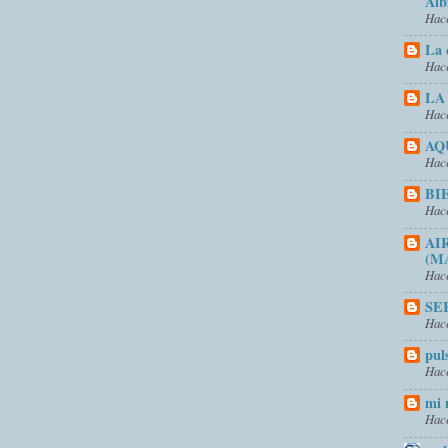
Alb
Hace
La 
Hace
LA
Hace
AQ
Hace
BI
Hace
AI
(M
Hace
SE
Hace
pul
Hace
mi 
Hace