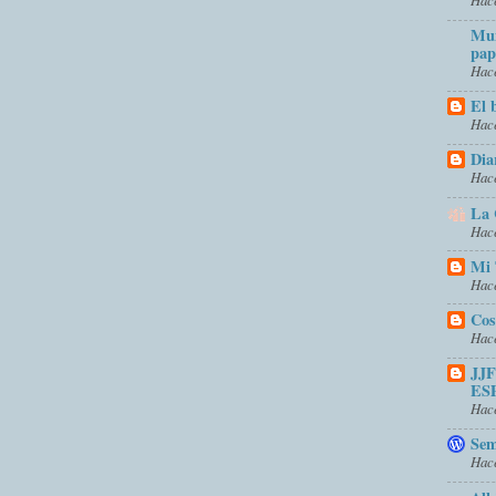
Mun
pap
Hace
El 
Hace
Dia
Hace
La 
Hace
Mi 
Hace
Cos
Hace
JJ
ES
Hace
Sem
Hace