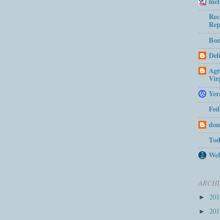
mel
Rec
Rep
Bom
Del
Agr
Vir
Yer
Fed
don
Tod
Web
ARCHI
20
►
20
►