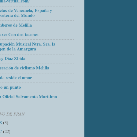
illa-virtual.com/
etas de Venezuela, España y
osteria del Mundo
beros de Melilla
uxe: Con dos tacones
upación Musical Ntra. Sra. la
gen de la Amargura
ay Díaz Zbida
eración de ciclismo Melilla
de reside el amor
o un punto
 Oficial Salvamento Marítimo
VO DE FRAN
18
(3)
17
(22)