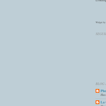
Widget b
SEGUI
BLOG 
Ph
Hac
La 
Hac