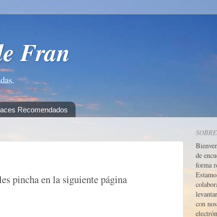
de Fran
adas.
laces Recomendados
SOBRE
Bienve
de encu
forma r
Estamos
les pincha en la siguiente página
colabor
levanta
con nos
electrón