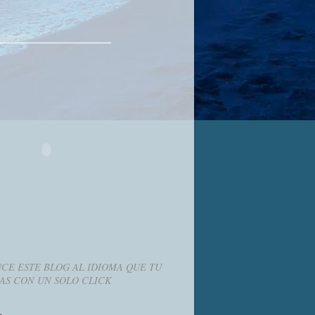
CE ESTE BLOG AL IDIOMA QUE TU
AS CON UN SOLO CLICK
g