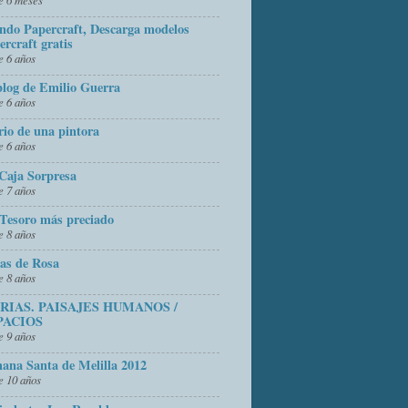
do Papercraft, Descarga modelos
ercraft gratis
 6 años
blog de Emilio Guerra
 6 años
rio de una pintora
 6 años
Caja Sorpresa
 7 años
Tesoro más preciado
 8 años
as de Rosa
 8 años
FRIAS. PAISAJES HUMANOS /
PACIOS
 9 años
ana Santa de Melilla 2012
 10 años