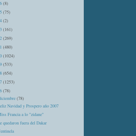
16
(8)
15
(75)
14
(2)
13
(161)
12
(269)
11
(480)
10
(1024)
09
(533)
08
(654)
07
(1253)
06
(78)
diciembre
(78)
eliz Navidad y Prospero año 2007
iss Francia a lo "zidane"
e quedaron fuera del Dakar
entinela