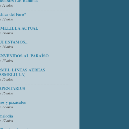
icelestes Las Ramblas
 11 años
chica del Faro*
 12 años
 MELILLA ACTUAL
 14 años
UI ESTAMOS...
 14 años
ENVENIDOS AL PARAÍSO
 15 años
RMEL LINEAS AEREAS
ASMELILLA)
 15 años
RPENTARIUS
 15 años
sos y pizzicatos
 17 años
melodia
 17 años