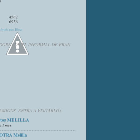
4562
6936
y
Ayuda para Blogs
DORES DE EL INFORMAL DE FRAN
AMIGOS, ENTRA A VISITARLOS
otos MELILLA
e 1 mes
OTRA Melilla
e 6 meses