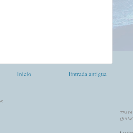
Inicio
Entrada antigua
OS
TRADU
QUIER
Loadin