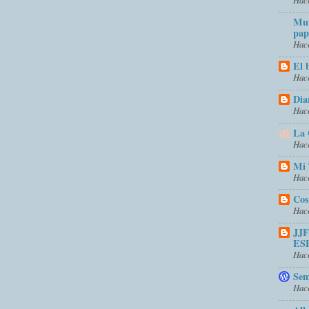
Mun
pap
Hace
El 
Hace
Dia
Hace
La 
Hace
Mi 
Hace
Cos
Hace
JJ
ES
Hace
Sem
Hace