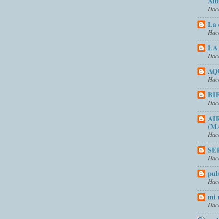
Alb
Hace
La 
Hace
LA
Hace
AQ
Hace
BI
Hace
AI
(M
Hace
SE
Hace
pul
Hace
mi 
Hace