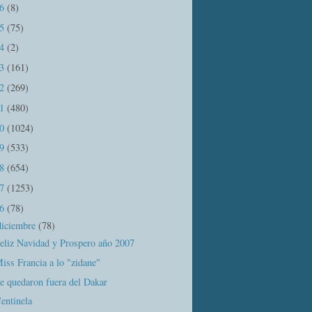
16
(8)
15
(75)
14
(2)
13
(161)
12
(269)
11
(480)
10
(1024)
09
(533)
08
(654)
07
(1253)
06
(78)
diciembre
(78)
eliz Navidad y Prospero año 2007
iss Francia a lo "zidane"
e quedaron fuera del Dakar
entinela