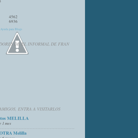
4562
6936
y
Ayuda para Blogs
DORES DE EL INFORMAL DE FRAN
AMIGOS, ENTRA A VISITARLOS
otos MELILLA
e 1 mes
OTRA Melilla
e 6 meses