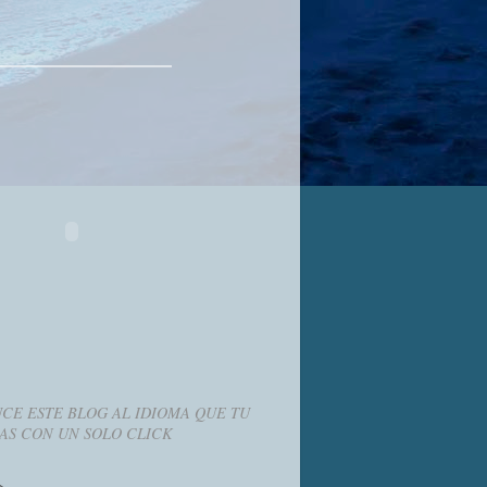
CE ESTE BLOG AL IDIOMA QUE TU
AS CON UN SOLO CLICK
g