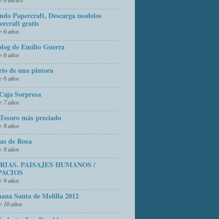
do Papercraft, Descarga modelos
ercraft gratis
 6 años
blog de Emilio Guerra
 6 años
rio de una pintora
 6 años
Caja Sorpresa
 7 años
Tesoro más preciado
 8 años
as de Rosa
 8 años
FRIAS. PAISAJES HUMANOS /
PACIOS
 9 años
ana Santa de Melilla 2012
 10 años