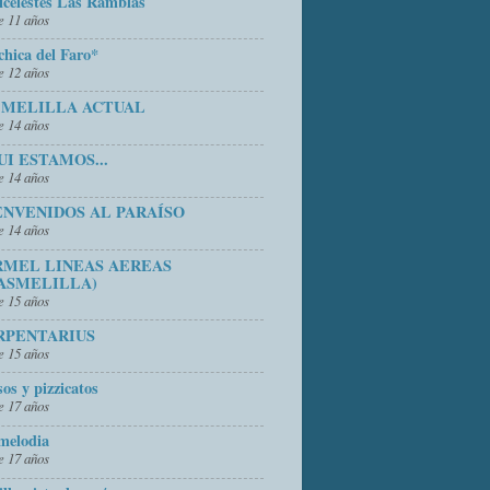
icelestes Las Ramblas
 11 años
chica del Faro*
 12 años
 MELILLA ACTUAL
 14 años
UI ESTAMOS...
 14 años
ENVENIDOS AL PARAÍSO
 14 años
RMEL LINEAS AEREAS
ASMELILLA)
 15 años
RPENTARIUS
 15 años
sos y pizzicatos
 17 años
melodia
 17 años