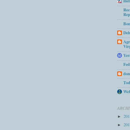
mel
Rec
Rep
Bom
Del
Agr
Vir
Yer
Fed
don
Tod
Web
ARCHI
20
►
20
►