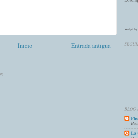
Widget b
SEGUI
Inicio
Entrada antigua
OS
BLOG 
Ph
Hac
La 
Hac