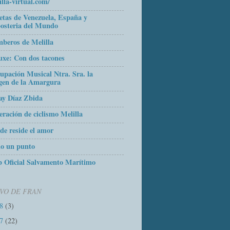
illa-virtual.com/
etas de Venezuela, España y
osteria del Mundo
beros de Melilla
uxe: Con dos tacones
upación Musical Ntra. Sra. la
gen de la Amargura
ay Díaz Zbida
eración de ciclismo Melilla
de reside el amor
o un punto
 Oficial Salvamento Marítimo
VO DE FRAN
18
(3)
17
(22)