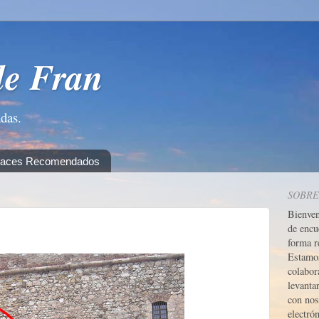
de Fran
adas.
laces Recomendados
SOBRE
Bienve
de encu
forma r
Estamos
colabor
levanta
con nos
electrón