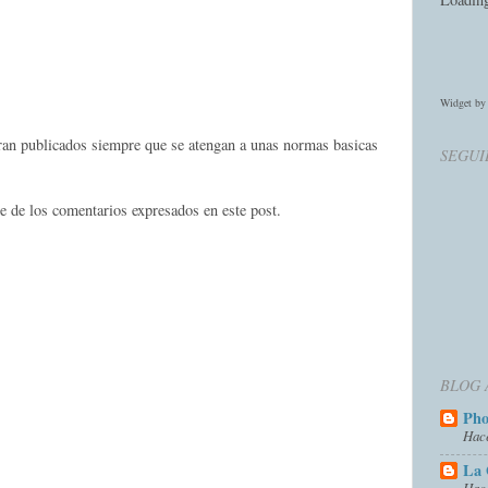
Widget b
eran publicados siempre que se atengan a unas normas basicas
SEGUI
e de los comentarios expresados en este post.
BLOG 
Ph
Hac
La 
Hac