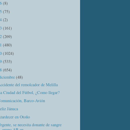
16
(8)
15
(75)
14
(2)
13
(161)
12
(269)
11
(480)
10
(1024)
09
(533)
08
(654)
diciembre
(48)
ccidente del remolcador de Melilla
a Ciudad del Fútbol, ¿Como llegar?
omunicación, Barco-Avión
eliz Jánuca
tardecer en Otoño
rgente, se necesita donante de sangre
grupo AB en...