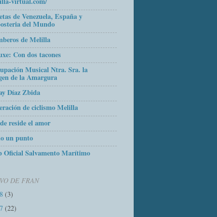
illa-virtual.com/
etas de Venezuela, España y
osteria del Mundo
beros de Melilla
uxe: Con dos tacones
upación Musical Ntra. Sra. la
gen de la Amargura
ay Díaz Zbida
eración de ciclismo Melilla
de reside el amor
o un punto
 Oficial Salvamento Marítimo
VO DE FRAN
18
(3)
17
(22)