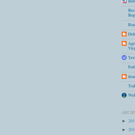
mel
Rec
Rep
Bom
Del
Agr
Vir
Yer
Fed
don
Tod
Web
ARCHI
20
►
20
►