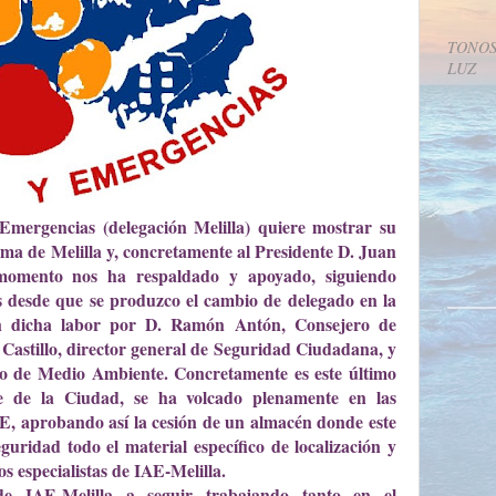
TONOS
LUZ
ergencias (delegación Melilla) quiere mostrar su
a de Melilla y, concretamente al Presidente D. Juan
omento nos ha respaldado y apoyado, siguiendo
s desde que se produzco el cambio de delegado en la
en dicha labor por D. Ramón Antón, Consejero de
astillo, director general de Seguridad Ciudadana, y
ro de Medio Ambiente. Concretamente es este último
e de la Ciudad, se ha volcado plenamente en las
E, aprobando así la cesión de un almacén donde este
ridad todo el material específico de localización y
os especialistas de IAE-Melilla.
de IAE-Melilla a seguir trabajando tanto en el