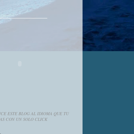
CE ESTE BLOG AL IDIOMA QUE TU
AS CON UN SOLO CLICK
g