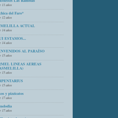
icelestes Las Ramblas
 11 años
chica del Faro*
 12 años
 MELILLA ACTUAL
 14 años
UI ESTAMOS...
 14 años
ENVENIDOS AL PARAÍSO
 15 años
RMEL LINEAS AEREAS
ASMELILLA)
 15 años
RPENTARIUS
 15 años
sos y pizzicatos
 17 años
melodia
 17 años