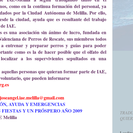
nos, como en la continua formación del personal, ya
ldados por la Ciudad Autónoma de Melilla. Por ello,
sde la ciudad, ayuda que es resultante del trabajo
s de IAE.
s es una asociación sin ánimo de lucro, fundada en
Valenciana de Perros de Rescate, sus miembros todos
do a entrenar y preparar perros y guías para poder
rtante como es la de hacer posible que el olfato del
localizar a los supervivientes sepultados en una
a aquellas personas que quieran formar parte de IAE,
 voluntario, que pueden informarse
rg.es
o joseangel.iae.melilla@gmail.com
ÓN, AYUDA Y EMERGENCIAS
 FIESTAS Y UN PRÓSPERO AÑO 2009
TRADU
 Melilla
QUIER
Loadin