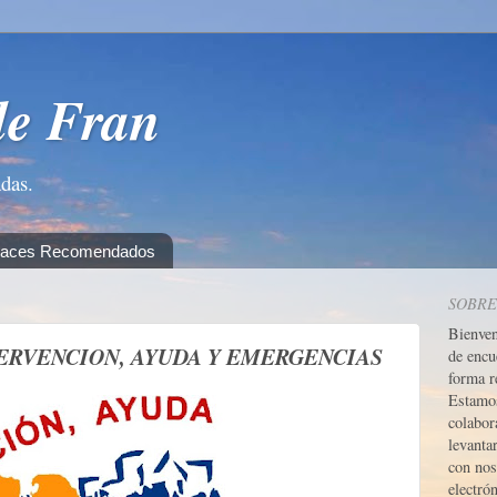
de Fran
adas.
laces Recomendados
SOBRE
Bienve
TERVENCION, AYUDA Y EMERGENCIAS
de encu
forma r
Estamos
colabor
levanta
con nos
electrón