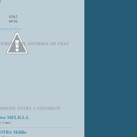
4562
6936
y
Ayuda para Blogs
DORES DE EL INFORMAL DE FRAN
AMIGOS, ENTRA A VISITARLOS
otos MELILLA
e 1 mes
OTRA Melilla
e 6 meses