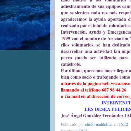
adiestramiento de sus equipos cani
que se sienten cada vez más respa
agradecemos la ayuda aportada de
realizado por el total de voluntario
Intervención, Ayuda y Emergencia
1999 con el nombre de Asociación 
ellos voluntarios, se han dedica
desarrollar una actividad tan impo
perro pueda ser utilizado para 
catástrofe.
Por último, queremos hacer llegar 
bien como socio o trabajando como
a través de la página web www.iae.o
llamando al teléfono 687 98 44 26
o vía mail en al dirección de corre
INTERVENCI
LES DESEA FELICES
José Ángel González Fernández-IAE
Publicado por
elinformaldefran
en
16:12
Etiquetas:
ONG