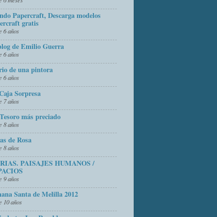
do Papercraft, Descarga modelos
ercraft gratis
 6 años
blog de Emilio Guerra
 6 años
rio de una pintora
 6 años
Caja Sorpresa
 7 años
Tesoro más preciado
 8 años
as de Rosa
 8 años
FRIAS. PAISAJES HUMANOS /
PACIOS
 9 años
ana Santa de Melilla 2012
 10 años