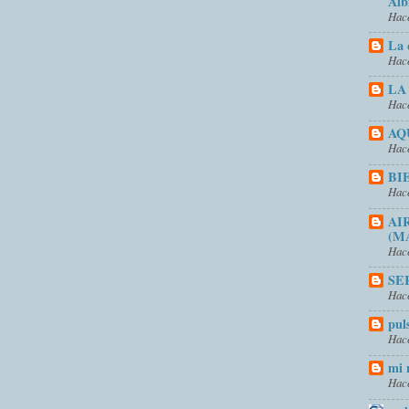
Alb
Hace
La 
Hace
LA
Hace
AQ
Hace
BI
Hace
AI
(M
Hace
SE
Hace
pul
Hace
mi 
Hace