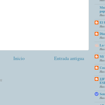
Mun
pap
Hace
El 
Hace
Dia
Hace
La 
Hace
Mi 
Inicio
Entrada antigua
Hace
Cos
Hace
JJ
OS
ES
Hace
Sem
Hace