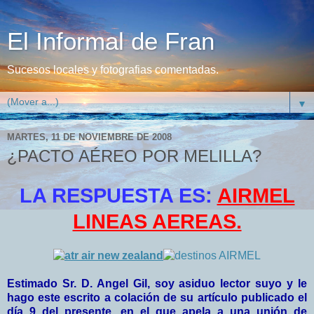
El Informal de Fran
Sucesos locales y fotografias comentadas.
▼
MARTES, 11 DE NOVIEMBRE DE 2008
¿PACTO AÉREO POR MELILLA?
LA RESPUESTA ES:
AIRMEL
LINEAS AEREAS.
Estimado Sr. D. Angel Gil, soy asiduo lector suyo y le
hago este escrito a colación de su artículo publicado el
día 9 del presente, en el que apela a una unión de