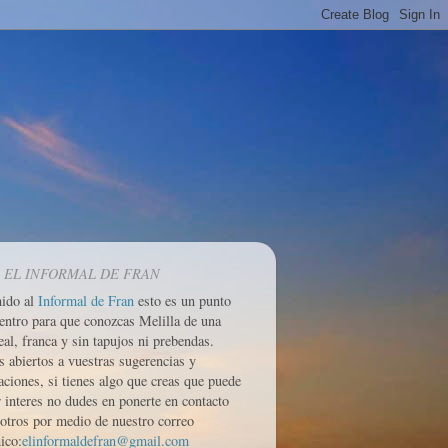
 EL INFORMAL DE FRAN
nido al
Informal de Fran
esto es un punto
entro para que conozcas Melilla de una
eal, franca y sin tapujos ni prebendas.
 abiertos a vuestras sugerencias y
aciones, si tienes algo que creas que puede
r interes no dudes en ponerte en contacto
otros por medio de nuestro correo
ico:
elinformaldefran@gmail.com