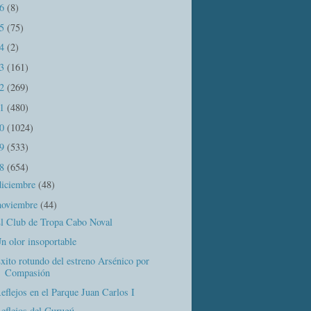
16
(8)
15
(75)
14
(2)
13
(161)
12
(269)
11
(480)
10
(1024)
09
(533)
08
(654)
diciembre
(48)
noviembre
(44)
l Club de Tropa Cabo Noval
n olor insoportable
xito rotundo del estreno Arsénico por
Compasión
eflejos en el Parque Juan Carlos I
eflejos del Gurugú