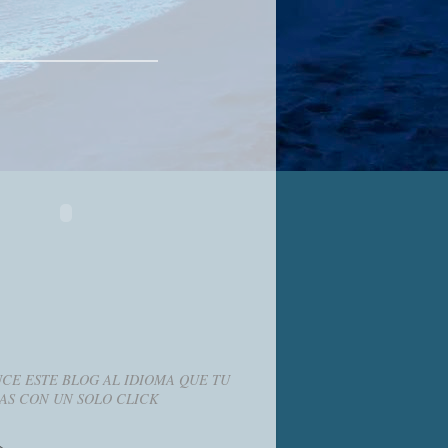
CE ESTE BLOG AL IDIOMA QUE TU
AS CON UN SOLO CLICK
g