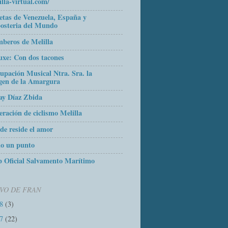
illa-virtual.com/
etas de Venezuela, España y
osteria del Mundo
beros de Melilla
uxe: Con dos tacones
upación Musical Ntra. Sra. la
gen de la Amargura
ay Díaz Zbida
eración de ciclismo Melilla
de reside el amor
o un punto
 Oficial Salvamento Marítimo
VO DE FRAN
18
(3)
17
(22)