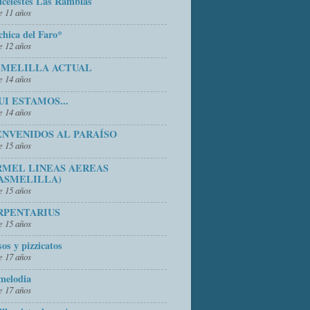
icelestes Las Ramblas
 11 años
chica del Faro*
 12 años
 MELILLA ACTUAL
 14 años
UI ESTAMOS...
 14 años
ENVENIDOS AL PARAÍSO
 15 años
RMEL LINEAS AEREAS
ASMELILLA)
 15 años
RPENTARIUS
 15 años
sos y pizzicatos
 17 años
melodia
 17 años