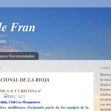
de Fran
adas.
laces Recomendados
8
SOBRE
Bienve
CIONAL DE LA RIOJA
de encu
forma r
Estamos
ICA 4º Y CRISTINA 6ª
colabor
levanta
edida, Club Los Mosqueteros
con nos
tres melillenses, formando parte de los equipos de la
electrón