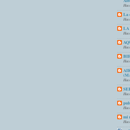
Alb
Hace
La 
Hace
LA
Hace
AQ
Hace
BI
Hace
AI
(M
Hace
SE
Hace
pul
Hace
mi 
Hace