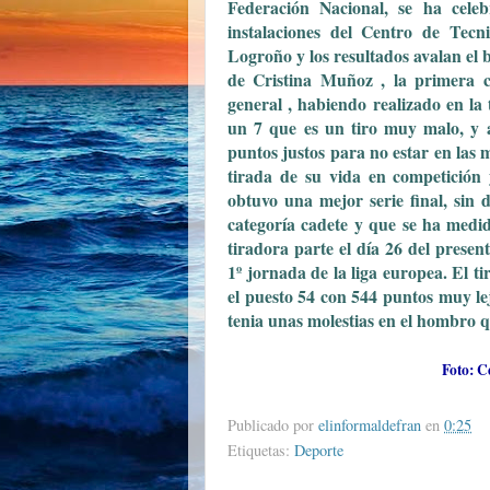
Federación Nacional, se ha cele
instalaciones del Centro de Tecn
Logroño y los resultados avalan el
de Cristina Muñoz , la primera c
general , habiendo realizado en la 
un 7 que es un tiro muy malo, y 
puntos justos para no estar en las 
tirada de su vida en competición
obtuvo una mejor serie final, sin
categoría cadete y que se ha medid
tiradora parte el día 26 del presen
1º jornada de la liga europea. El t
el puesto 54 con 544 puntos muy le
tenia unas molestias en el hombro q
Foto: C
Publicado por
elinformaldefran
en
0:25
Etiquetas:
Deporte