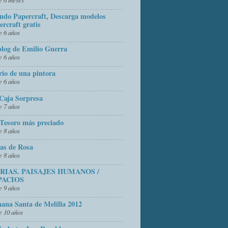
do Papercraft, Descarga modelos
ercraft gratis
 6 años
blog de Emilio Guerra
 6 años
rio de una pintora
 6 años
Caja Sorpresa
 7 años
Tesoro más preciado
 8 años
as de Rosa
 8 años
FRIAS. PAISAJES HUMANOS /
PACIOS
 9 años
ana Santa de Melilla 2012
 10 años