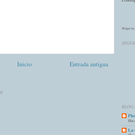
Widget b
SEGUI
Inicio
Entrada antigua
OS
BLOG 
Ph
Hac
La 
Hac