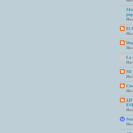
Mun
pap
Hace
El 
Hace
Dia
Hace
La 
Hace
Mi 
Hace
Cos
Hace
JJ
ES
Hace
Sem
Hace