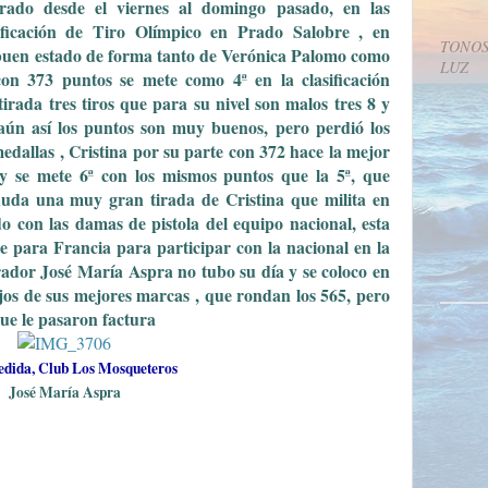
brado desde el viernes al domingo pasado, en las
ificación de Tiro Olímpico en Prado Salobre , en
TONOS
 buen estado de forma tanto de Verónica Palomo como
LUZ
on 373 puntos se mete como 4ª en la clasificación
tirada tres tiros que para su nivel son malos tres 8 y
aún así los puntos son muy buenos, pero perdió los
medallas , Cristina por su parte con 372 hace la mejor
 y se mete 6ª con los mismos puntos que la 5ª, que
 duda una muy gran tirada de Cristina que milita en
o con las damas de pistola del equipo nacional, esta
te para Francia para participar con la nacional en la
irador José María Aspra no tubo su día y se coloco en
jos de sus mejores marcas , que rondan los 565, pero
ue le pasaron factura
edida, Club Los Mosqueteros
José María Aspra