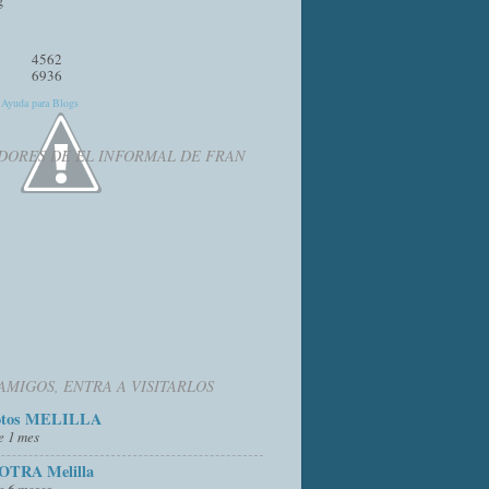
4562
6936
y
Ayuda para Blogs
DORES DE EL INFORMAL DE FRAN
AMIGOS, ENTRA A VISITARLOS
otos MELILLA
e 1 mes
OTRA Melilla
e 6 meses