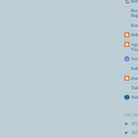
mel
Rec
Rep
Bom
Del
Agr
Vir
Yer
Fed
don
Tod
Web
ARCHI
20
►
20
►