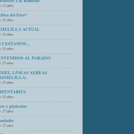
icelestes Las Ramblas
 11 años
chica del Faro*
 12 años
 MELILLA ACTUAL
 14 años
UI ESTAMOS...
 14 años
ENVENIDOS AL PARAÍSO
 15 años
RMEL LINEAS AEREAS
ASMELILLA)
 15 años
RPENTARIUS
 15 años
sos y pizzicatos
 17 años
melodia
 17 años