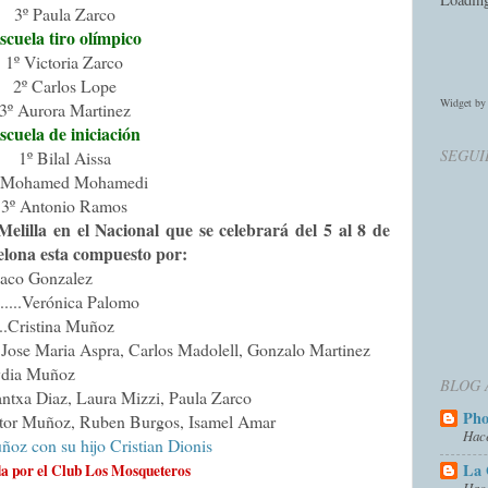
3º Paula Zarco
scuela tiro olímpico
1º Victoria Zarco
2º Carlos Lope
Widget b
3º Aurora Martinez
scuela de iniciación
SEGUI
1º Bilal Aissa
 Mohamed Mohamedi
3º Antonio Ramos
elilla en el Nacional que se celebrará del 5 al 8 de
celona esta compuesto por:
.. Paco Gonzalez
.............Verónica Palomo
........Cristina Muñoz
.........Jose Maria Aspra, Carlos Madolell, Gonzalo Martinez
dia Muñoz
BLOG 
ntxa Diaz, Laura Mizzi, Paula Zarco
Ph
tor Muñoz, Ruben Burgos, Isamel Amar
Hac
La 
da por el Club Los Mosqueteros
Hac