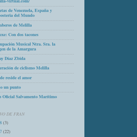
illa-virtual.com/
etas de Venezuela, España y
osteria del Mundo
beros de Melilla
uxe: Con dos tacones
upación Musical Ntra. Sra. la
gen de la Amargura
ay Díaz Zbida
eración de ciclismo Melilla
de reside el amor
o un punto
 Oficial Salvamento Marítimo
VO DE FRAN
18
(3)
17
(22)