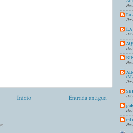
Alb
Hace
La 
Hace
LA
Hace
AQ
Hace
BI
Hace
AI
(M
Hace
SE
Hace
Inicio
Entrada antigua
pul
Hace
mi 
Hace
OS