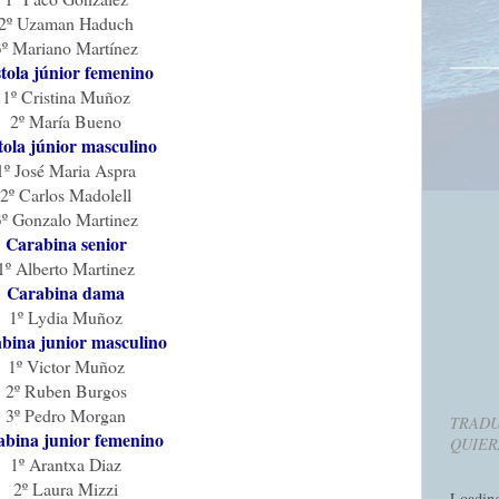
2º Uzaman Haduch
3º Mariano Martínez
stola júnior femenino
1º Cristina Muñoz
2º María Bueno
tola júnior masculino
1º José Maria Aspra
2º Carlos Madolell
3º Gonzalo Martinez
Carabina senior
1º Alberto Martinez
Carabina dama
1º Lydia Muñoz
bina junior masculino
1º Victor Muñoz
2º Ruben Burgos
3º Pedro Morgan
TRADU
abina junior femenino
QUIER
1º Arantxa Diaz
2º Laura Mizzi
Loadin