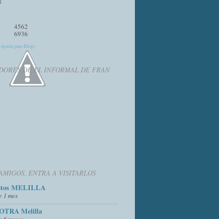
4562
6936
y
Ayuda para Blogs
DORES DE EL INFORMAL DE FRAN
AMIGOS, ENTRA A VISITARLOS
otos MELILLA
e 1 mes
OTRA Melilla
e 6 meses