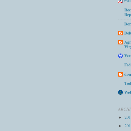
mel
Rec
Rep
Bom
Del
Agr
Vir
Yer
Fed
don
Tod
Web
ARCHI
20
►
20
►