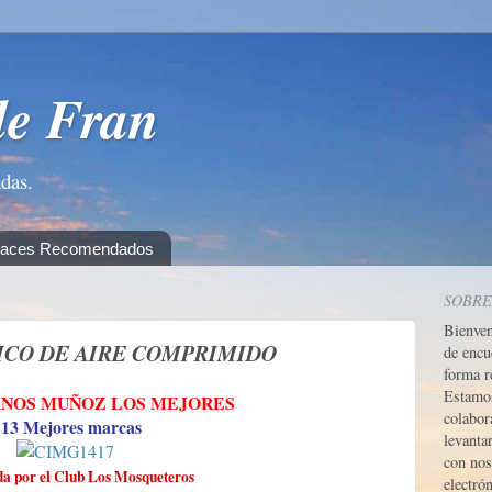
de Fran
adas.
laces Recomendados
SOBRE
Bienve
CO DE AIRE COMPRIMIDO
de encu
forma r
Estamos
NOS MUÑOZ LOS MEJORES
colabor
 13 Mejores marcas
levanta
con nos
da por el Club Los Mosqueteros
electrón