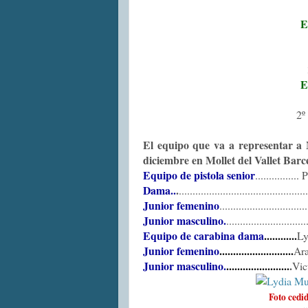
E
E
2º
El equipo que va a representar a M
diciembre en Mollet del Vallet Bar
Equipo de pistola senior
..............
Dama..
.
.......................................
Junior femenino
..........................
Junior masculino.
.....................
Equipo de carabina dama
............
Ly
Junior femenino
...........................
Ara
Junior masculino.
.......................
.
Vic
Foto cedi