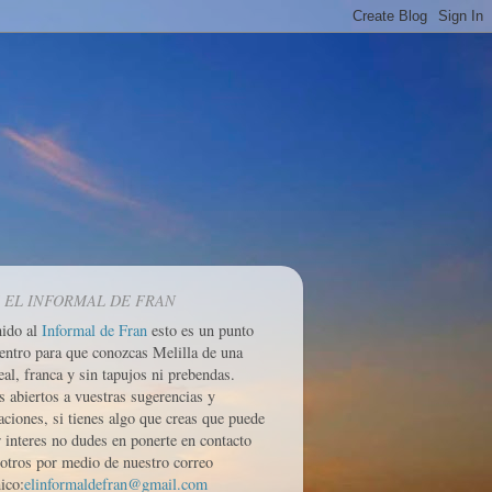
 EL INFORMAL DE FRAN
nido al
Informal de Fran
esto es un punto
entro para que conozcas Melilla de una
eal, franca y sin tapujos ni prebendas.
 abiertos a vuestras sugerencias y
aciones, si tienes algo que creas que puede
r interes no dudes en ponerte en contacto
otros por medio de nuestro correo
ico:
elinformaldefran@gmail.com