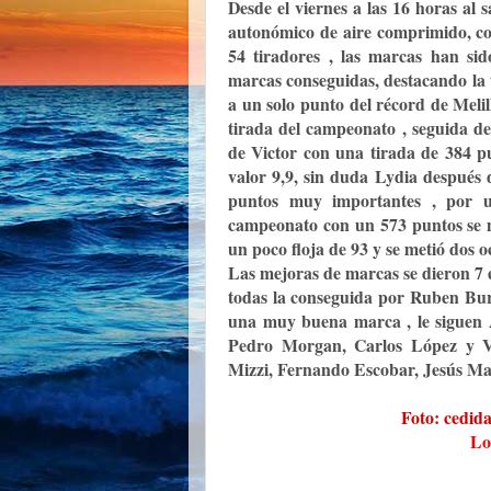
Desde el viernes a las 16 horas al
autonómico de aire comprimido, co
54 tiradores , las marcas han si
marcas conseguidas, destacando la 
a un solo punto del récord de Meli
tirada del campeonato , seguida d
de Victor con una tirada de 384 pu
valor 9,9, sin duda Lydia después 
puntos muy importantes , por u
campeonato con un 573 puntos se m
un poco floja de 93 y se metió dos oc
Las mejoras de marcas se dieron 7 
todas la conseguida por Ruben Bur
una muy buena marca , le siguen 
Pedro Morgan, Carlos López y Vi
Mizzi, Fernando Escobar, Jesús Ma
Foto: cedid
Lo