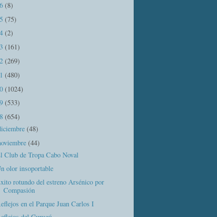
16
(8)
15
(75)
14
(2)
13
(161)
12
(269)
11
(480)
10
(1024)
09
(533)
08
(654)
diciembre
(48)
noviembre
(44)
l Club de Tropa Cabo Noval
n olor insoportable
xito rotundo del estreno Arsénico por
Compasión
eflejos en el Parque Juan Carlos I
eflejos del Gurugú