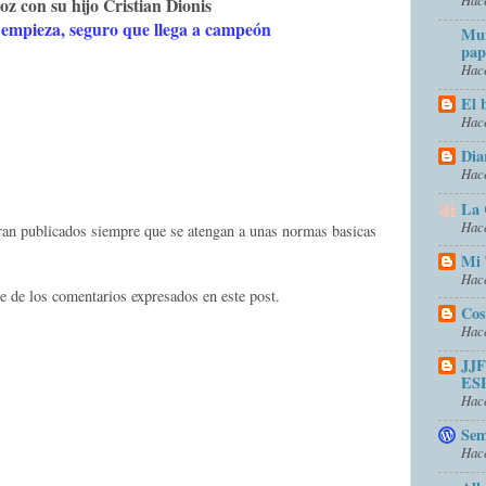
 con su hijo Cristian Dionis
 empieza, seguro que llega a campeón
Mun
pap
Hace
El 
Hace
Dia
Hace
La 
Hace
eran publicados siempre que se atengan a unas normas basicas
Mi 
Hace
e de los comentarios expresados en este post.
Cos
Hace
JJ
ES
Hace
Sem
Hace