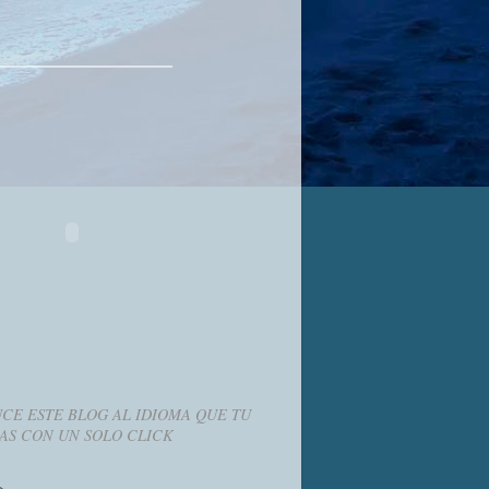
CE ESTE BLOG AL IDIOMA QUE TU
AS CON UN SOLO CLICK
g