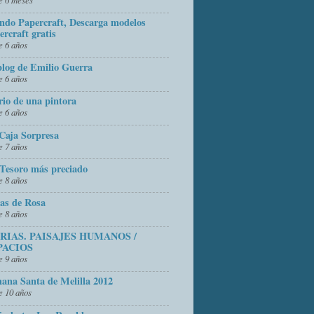
do Papercraft, Descarga modelos
ercraft gratis
 6 años
blog de Emilio Guerra
 6 años
rio de una pintora
 6 años
Caja Sorpresa
 7 años
Tesoro más preciado
 8 años
as de Rosa
 8 años
FRIAS. PAISAJES HUMANOS /
PACIOS
 9 años
ana Santa de Melilla 2012
 10 años