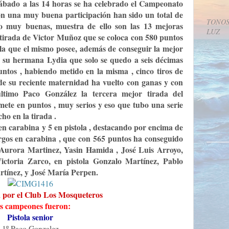
 sábado a las 14 horas se ha celebrado el Campeonato
n una muy buena participación han sido un total de
TONOS
do muy buenas, muestra de ello son las 13 mejoras
LUZ
tirada de Victor Muñoz que se coloca con 580 puntos
lla que el mismo posee, además de conseguir la mejor
e su hermana Lydia que solo se quedo a seis décimas
ntos , habiendo metido en la misma , cinco tiros de
de su reciente maternidad ha vuelto con ganas y con
ltimo Paco González la tercera mejor tirada del
ete en puntos , muy serios y eso que tubo una serie
ho en la tirada .
en carabina y 5 en pistola , destacando por encima de
gos en carabina , que con 565 puntos ha conseguido
Aurora Martinez, Yasin Hamida , José Luis Arroyo,
ctoria Zarco, en pistola Gonzalo Martínez, Pablo
rtínez, y José María Perpen.
a por el Club Los Mosqueteros
s campeones fueron:
Pistola senior
1º Paco Gonzalez