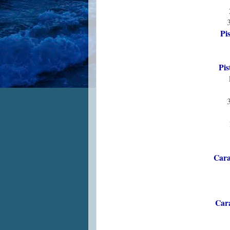
Pi
Pis
Cara
Car