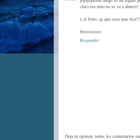
jojojojdesde luego es un regalo p
claro ese niño no se va a aburrir! 
y el fruto, ay que cosa más rica!!
besosssssss
Responder
Deja tu opinion, todos los comentarios s