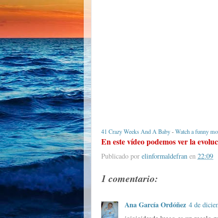
41 Crazy Weeks And A Baby
-
Watch a funny mo
En este vídeo podemos ver la evoluc
Publicado por
elinformaldefran
en
22:09
1 comentario:
Ana García Ordóñez
4 de dicie