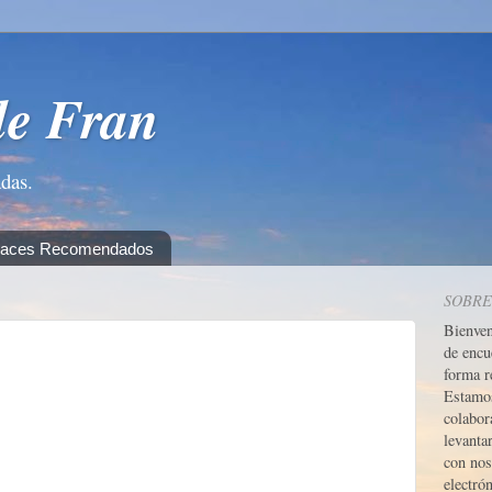
de Fran
adas.
laces Recomendados
SOBRE
Bienve
de encu
forma r
Estamos
colabor
levanta
con nos
electrón