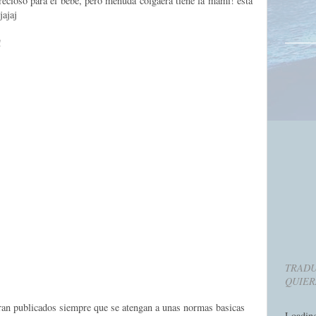
recioso para el bebé, pero menuda colgaera tiene la mami! esta
jajaj
!
TRADU
QUIER
eran publicados siempre que se atengan a unas normas basicas
Loadin