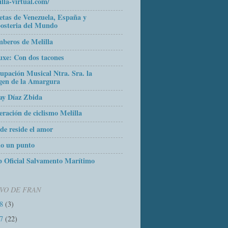
illa-virtual.com/
etas de Venezuela, España y
osteria del Mundo
beros de Melilla
uxe: Con dos tacones
upación Musical Ntra. Sra. la
gen de la Amargura
ay Díaz Zbida
eración de ciclismo Melilla
de reside el amor
o un punto
 Oficial Salvamento Marítimo
VO DE FRAN
18
(3)
17
(22)