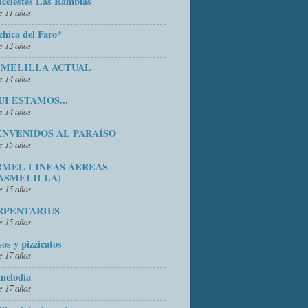
icelestes Las Ramblas
 11 años
chica del Faro*
 12 años
 MELILLA ACTUAL
 14 años
UI ESTAMOS...
 14 años
ENVENIDOS AL PARAÍSO
 15 años
RMEL LINEAS AEREAS
ASMELILLA)
 15 años
RPENTARIUS
 15 años
sos y pizzicatos
 17 años
melodia
 17 años