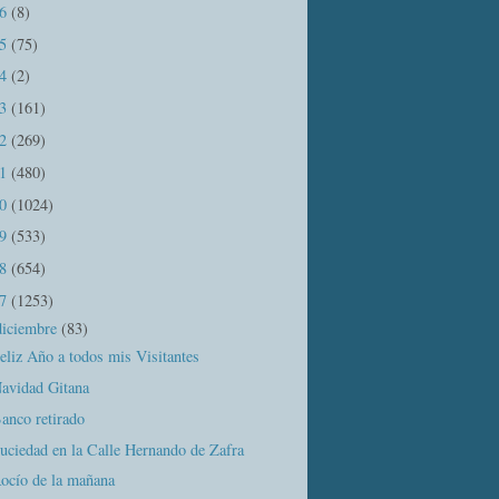
16
(8)
15
(75)
14
(2)
13
(161)
12
(269)
11
(480)
10
(1024)
09
(533)
08
(654)
07
(1253)
diciembre
(83)
eliz Año a todos mis Visitantes
avidad Gitana
anco retirado
uciedad en la Calle Hernando de Zafra
ocío de la mañana