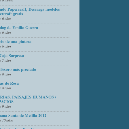
do Papercraft, Descarga modelos
ercraft gratis
 6 años
blog de Emilio Guerra
 6 años
rio de una pintora
 6 años
Caja Sorpresa
 7 años
Tesoro más preciado
 8 años
as de Rosa
 8 años
FRIAS. PAISAJES HUMANOS /
PACIOS
 9 años
ana Santa de Melilla 2012
 10 años