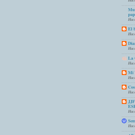
Mun
pap
Hace
El 
Hace
Dia
Hace
La 
Hace
Mi 
Hace
Cos
Hace
JJ
ES
Hace
Sem
Hace