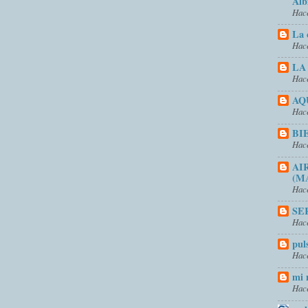
Alb
Hace
La 
Hace
LA
Hace
AQ
Hace
BI
Hace
AI
(M
Hace
SE
Hace
pul
Hace
mi 
Hace