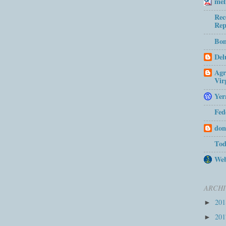
mel
Rec
Rep
Bom
Del
Agr
Vir
Yer
Fed
don
Tod
Web
ARCHI
20
►
20
►