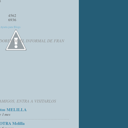
4562
6936
y
Ayuda para Blogs
DORES DE EL INFORMAL DE FRAN
AMIGOS, ENTRA A VISITARLOS
otos MELILLA
e 1 mes
OTRA Melilla
e 6 meses