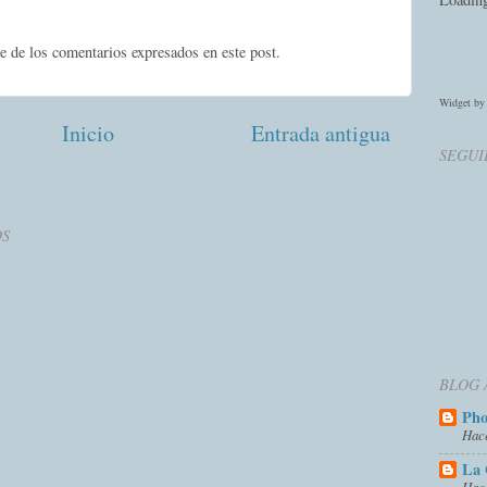
e de los comentarios expresados en este post.
Widget b
Inicio
Entrada antigua
SEGUI
OS
BLOG 
Ph
Hac
La 
Hac